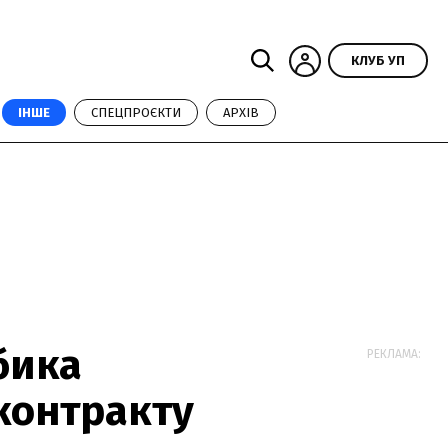
КЛУБ УП
ІНШЕ
СПЕЦПРОЄКТИ
АРХІВ
бика
РЕКЛАМА:
контракту