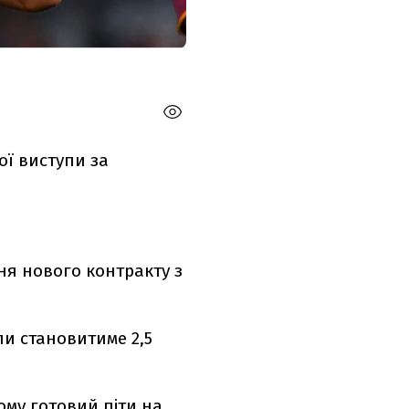
ї виступи за
ня нового контракту з
ли становитиме 2,5
тому готовий піти на