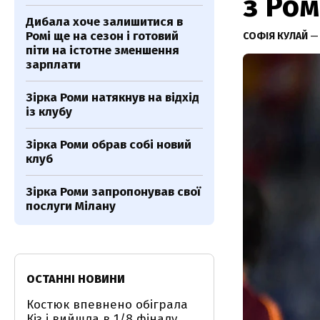
з Ро
Дибала хоче залишитися в
Ромі ще на сезон і готовий
СОФІЯ КУЛАЙ
— 
піти на істотне зменшення
зарплати
Зірка Роми натякнув на відхід
із клубу
Зірка Роми обрав собі новий
клуб
Зірка Роми запропонував свої
послуги Мілану
ОСТАННІ НОВИНИ
Костюк впевнено обіграла
Кіз і вийшла в 1/8 фіналу