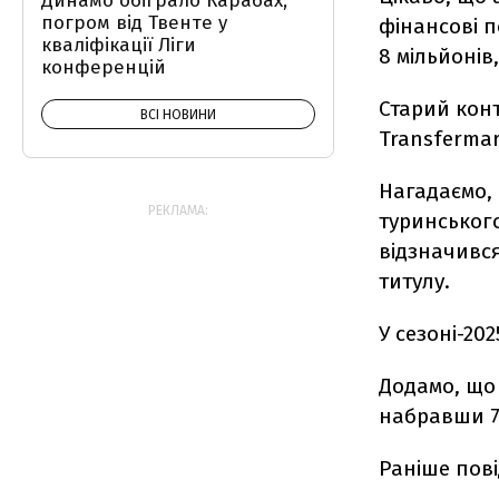
Динамо обіграло Карабах,
погром від Твенте у
фінансові 
кваліфікації Ліги
8 мільйонів
конференцій
Старий конт
ВСІ НОВИНИ
Transfermar
Нагадаємо, 
РЕКЛАМА:
туринського
відзначився
титулу.
У сезоні-202
Додамо, що 
набравши 73
Раніше пов