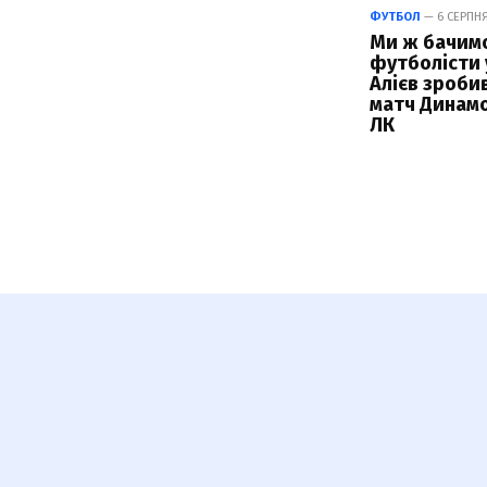
ФУТБОЛ
— 6 СЕРПНЯ 
Ми ж бачимо,
футболісти у
Алієв зроби
матч Динамо
ЛК