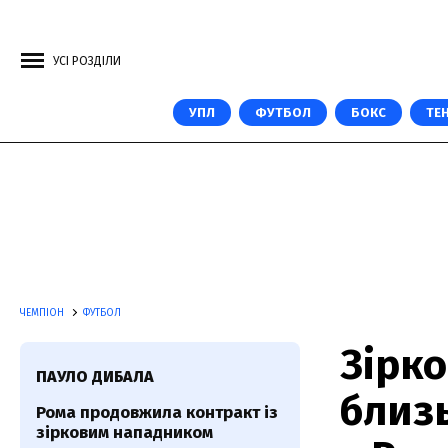
УСІ РОЗДІЛИ
УПЛ
ФУТБОЛ
БОКС
ТЕН
ЧЕМПІОН
ФУТБОЛ
Зірк
ПАУЛО ДИБАЛА
близ
Рома продовжила контракт із
зірковим нападником