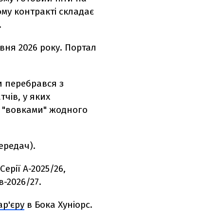
му контракті складає
.
вня 2026 року. Портал
и перебрався з
тчів, у яких
з "вовками" жодного
передач).
ерії А-2025/26,
в-2026/27.
р'єру
в Бока Хуніорс.