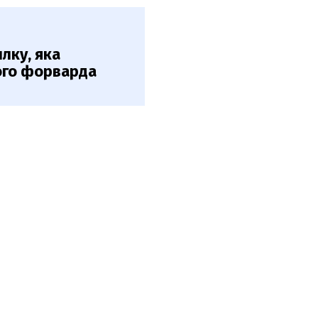
лку, яка
ого форварда