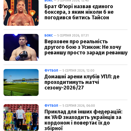
БОКС
— 5 СЕРПНЯ 2026, 12:40
Брат Ф'юрі назвав єдиного
боксера, з яким ніколи б не
погодився битись Тайсон
БОКС
— 5 СЕРПНЯ 2026, 07:31
Верховен про реальність
другого бою з Усиком: Не хочу
реваншу просто заради реваншу
ФУТБОЛ
— 5 СЕРПНЯ 2026, 12:00
Домашні арени клубів УПЛ: де
проходитимуть матчі
сезону-2026/27
ФУТБОЛ
— 5 СЕРПНЯ 2026, 06:00
Приклад для інших федерацій:
як УАФ знаходить українців за
кордоном і повертає їх до
збірної