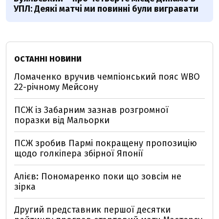
УПЛ: Деякі матчі ми повинні були вигравати
ОСТАННІ НОВИНИ
Ломаченко вручив чемпіонський пояс WBO
22-річному Мейсону
ПСЖ із Забарним зазнав розгромної
поразки від Мальорки
ПСЖ зробив Пармі покращену пропозицію
щодо голкіпера збірної Японії
Алієв: Пономаренко поки що зовсім не
зірка
Другий представник першої десятки