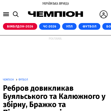
ВІМБЛДОН-2026
ЧС-2026
УПЛ
ФУТБОЛ
БО
РЕКЛАМА:
ЧЕМПІОН
ФУТБОЛ
Ребров довикликав
Буяльського та Калюжного у
збірну, Бражко та