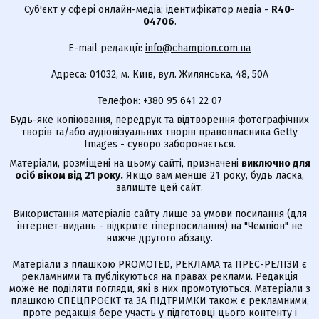
Суб'єкт у сфері онлайн-медіа; ідентифікатор медіа -
R40-
04706
.
E-mail редакції:
info@champion.com.ua
Адреса: 01032, м. Київ, вул. Жилянська, 48, 50А
Телефон:
+380 95 641 22 07
Будь-яке копіювання, передрук та відтворення фотографічних
творів та/або аудіовізуальних творів правовласника Getty
Images - суворо забороняється.
Матеріали, розміщені на цьому сайті, призначені
виключно для
осіб віком від 21 року.
Якщо вам менше 21 року, будь ласка,
залиште цей сайт.
Використання матеріалів сайту лише за умови посилання (для
інтернет-видань - відкрите гіперпосилання) на "Чемпіон" не
нижче другого абзацу.
Матеріали з плашкою PROMOTED, РЕКЛАМА та ПРЕС-РЕЛІЗИ є
рекламними та публікуються на правах реклами. Редакція
може не поділяти погляди, які в них промотуються. Матеріали з
плашкою СПЕЦПРОЄКТ та ЗА ПІДТРИМКИ також є рекламними,
проте редакція бере участь у підготовці цього контенту і