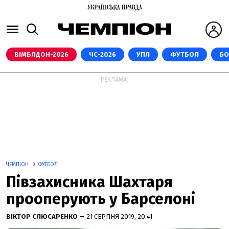
ВІМБЛДОН-2026
ЧС-2026
УПЛ
ФУТБОЛ
БО
РЕКЛАМА:
ЧЕМПІОН
ФУТБОЛ
Півзахисника Шахтаря
прооперують у Барселоні
ВІКТОР СЛЮСАРЕНКО
— 21 СЕРПНЯ 2019, 20:41