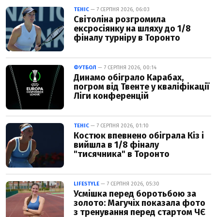
ТЕНІС
— 7 СЕРПНЯ 2026, 06:03
Світоліна розгромила
ексросіянку на шляху до 1/8
фіналу турніру в Торонто
ФУТБОЛ
— 7 СЕРПНЯ 2026, 00:14
Динамо обіграло Карабах,
погром від Твенте у кваліфікації
Ліги конференцій
ТЕНІС
— 7 СЕРПНЯ 2026, 01:10
Костюк впевнено обіграла Кіз і
вийшла в 1/8 фіналу
"тисячника" в Торонто
LIFESTYLE
— 7 СЕРПНЯ 2026, 05:30
Усмішка перед боротьбою за
золото: Магучіх показала фото
з тренування перед стартом ЧЄ