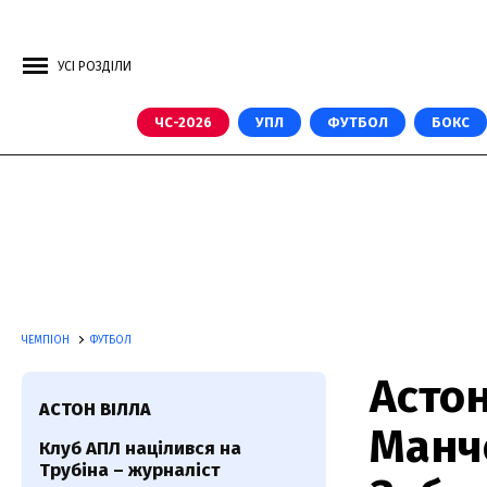
УСІ РОЗДІЛИ
ЧС-2026
УПЛ
ФУТБОЛ
БОКС
ЧЕМПІОН
ФУТБОЛ
Астон
АСТОН ВІЛЛА
Манче
Клуб АПЛ націлився на
Трубіна – журналіст