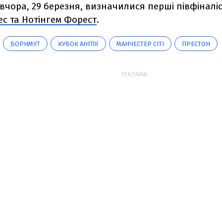
вчора, 29 березня, визначилися перші півфіналі
ес та Нотінгем Форест
.
БОРНМУТ
КУБОК АНГЛІЇ
МАНЧЕСТЕР СІТІ
ПРЕСТОН
РЕКЛАМА: