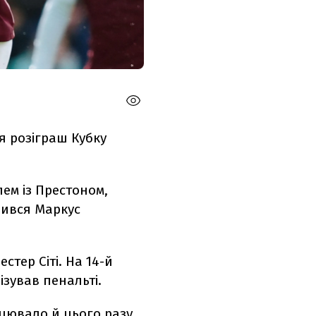
я розіграш Кубку
лем із Престоном,
чився Маркус
стер Сіті. На 14-й
ізував пенальті.
цювало й цього разу.