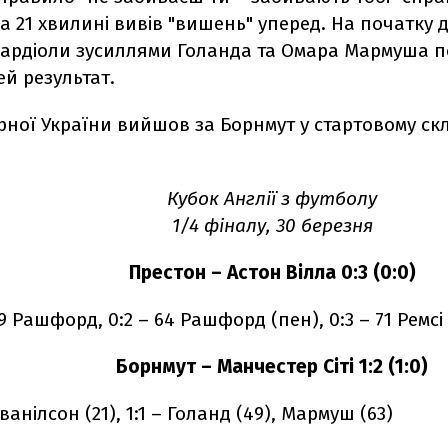
а 21 хвилині вивів "вишень" уперед. На початку 
ардіоли зусиллями Голанда та Омара Мармуша пов
й результат.
рної України вийшов за Борнмут у стартовому скла
Кубок Англії з футболу
1/4 фіналу, 30 березня
Престон – Астон Вілла 0:3 (0:0)
 59 Рашфорд, 0:2 – 64 Рашфорд (пен), 0:3 – 71 Ремсі
Борнмут – Манчестер Сіті 1:2 (1:0)
Еванілсон (21), 1:1 – Голанд (49), Мармуш (63)