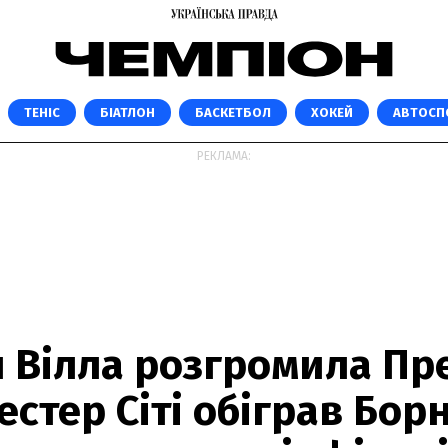
ТЕНІС
БІАТЛОН
БАСКЕТБОЛ
ХОКЕЙ
АВТОСП
РЕКЛАМА:
 Вілла розгромила Пр
стер Сіті обіграв Бор