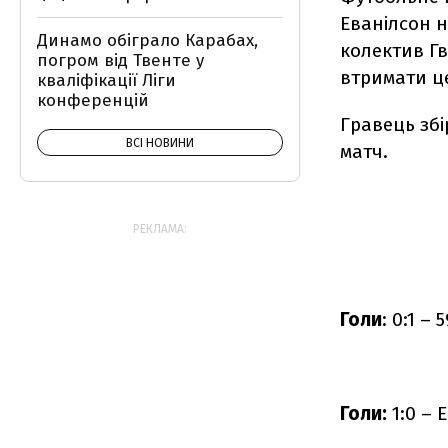
Еванілсон н
Динамо обіграло Карабах,
колектив Гв
погром від Твенте у
втримати це
кваліфікації Ліги
конференцій
Гравець збі
ВСІ НОВИНИ
матч.
РЕКЛАМА:
Голи
: 0:1 –
Голи:
1:0 – 