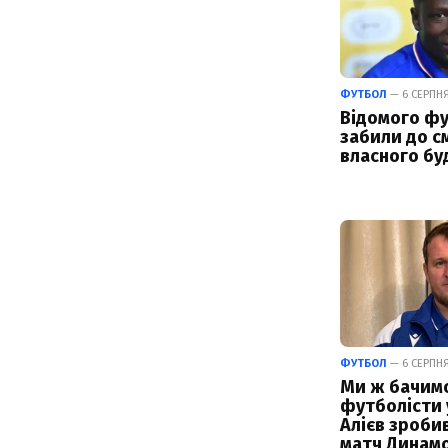
ФУТБОЛ
— 6 СЕРПНЯ
Відомого фу
забили до см
власного бу
ФУТБОЛ
— 6 СЕРПНЯ 
Ми ж бачимо,
футболісти у
Алієв зроби
матч Динамо