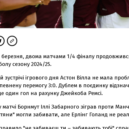
0 березня, двома матчами 1/4 фіналу продовживс
болу сезону 2024/25.
ій зустрічі ігрового дня Астон Вілла не мала проб
певнену перемогу 3:0. Дублем в поєдинку відзна
е один гол на рахунку Джейкоба Ремсі.
 матчі Борнмут Іллі Забарного зіграв проти Манче
стяни" могли забивати, але Ерлінг Голанд не реал
правило "не забиваєш ти – забивають тобі" спра