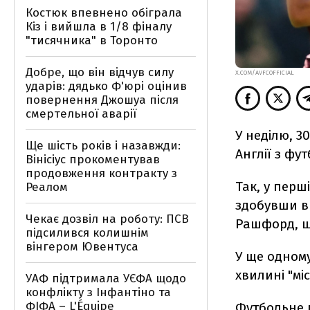
Костюк впевнено обіграла
Кіз і вийшла в 1/8 фіналу
"тисячника" в Торонто
Добре, що він відчув силу
X.COM/AVFCOFFICIAL
ударів: дядько Ф'юрі оцінив
повернення Джошуа після
смертельної аварії
У неділю, 3
Ще шість років і назавжди:
Англії з фут
Вінісіус прокоментував
продовження контракту з
Так, у перш
Реалом
здобувши в
Чекає дозвіл на роботу: ПСВ
Рашфорд, щ
підсилився колишнім
вінгером Ювентуса
У ще одному
хвилині "мі
УАФ підтримала УЄФА щодо
конфлікту з Інфантіно та
ФІФА – L'Équipe
Футбольне 