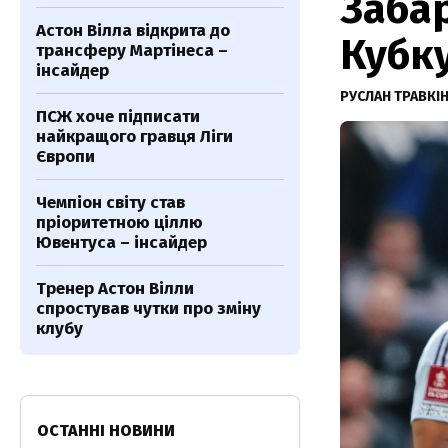
Забар
Астон Вілла відкрита до
Кубку
трансферу Мартінеса –
інсайдер
РУСЛАН ТРАВКІ
ПСЖ хоче підписати
найкращого гравця Ліги
Європи
Чемпіон світу став
пріоритетною ціллю
Ювентуса – інсайдер
Тренер Астон Вілли
спростував чутки про зміну
клубу
ОСТАННІ НОВИНИ