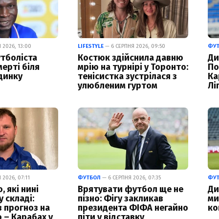
 2026, 13:00
LIFESTYLE
— 6 СЕРПНЯ 2026, 09:50
ФУ
тболіста
Костюк здійснила давню
Ди
ерті біля
мрію на турнірі у Торонто:
По
динку
тенісистка зустрілася з
Ка
улюбленим гуртом
Лі
2026, 07:11
ФУТБОЛ
— 6 СЕРПНЯ 2026, 07:35
ФУ
 які нині
Врятувати футбол ще не
Ди
 складі:
пізно: Фігу закликав
ми
в прогноз на
президента ФІФА негайно
ко
 – Карабах у
піти у відставку