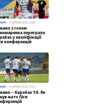
ТБОЛ
— 6 СЕРПНЯ 2026, 21:56
намо з голом
номаренка переграло
рабах у кваліфікації
ги конференцій
ТБОЛ
— 6 СЕРПНЯ 2026, 19:52
намо – Карабах 1:0. Як
нув матч Ліги
нференцій