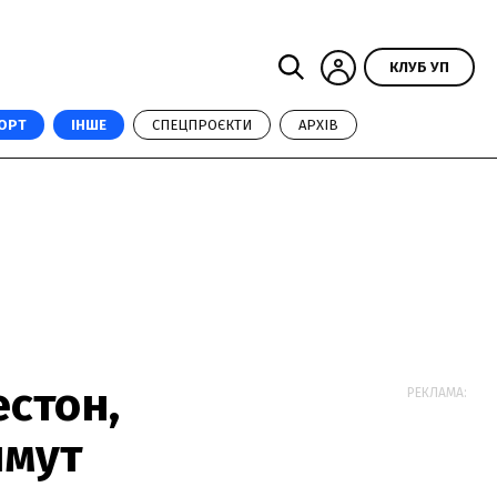
КЛУБ УП
ОРТ
ІНШЕ
СПЕЦПРОЄКТИ
АРХІВ
естон,
РЕКЛАМА:
нмут