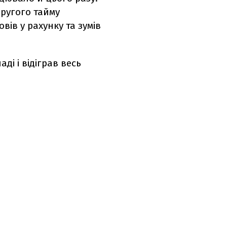
другого тайму
ів у рахунку та зумів
ді і відіграв весь