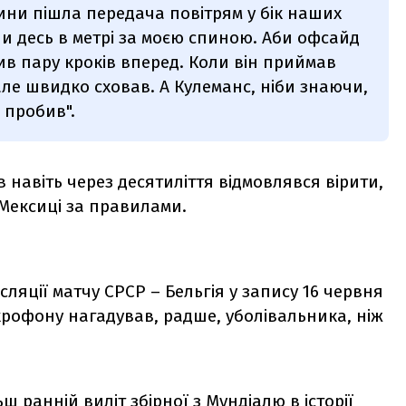
ибини пішла передача повітрям у бік наших
ши десь в метрі за моєю спиною. Аби офсайд
ив пару кроків вперед. Коли він приймав
але швидко сховав. А Кулеманс, ніби знаючи,
 пробив".
навіть через десятиліття відмовлявся вірити,
 Мексиці за правилами.
сляції матчу СРСР – Бельгія у запису 16 червня
ікрофону нагадував, радше, уболівальника, ніж
ш ранній виліт збірної з
Мундіалю
в історії