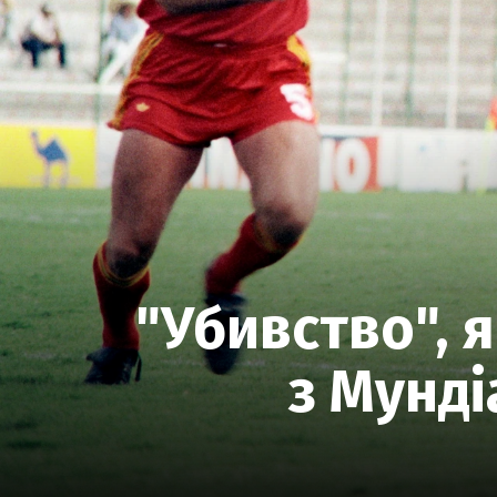
"Убивство", я
з Мунді