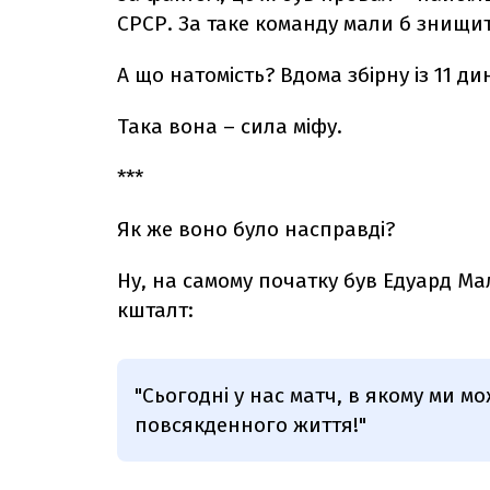
СРСР. За таке команду мали б знищит
А що натомість? Вдома збірну із 11 д
Така вона – сила міфу.
***
Як же воно було насправді?
Ну, на самому початку був Едуард Ма
кшталт:
"Сьогодні у нас матч, в якому ми мо
повсякденного життя!"