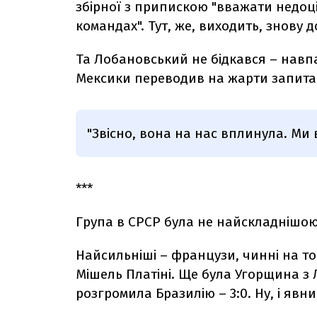
збірної з припискою "вважати недоц
командах". Тут, же, виходить, знову 
Та Лобановський не бідкався – навпак
Мексики переводив на жарти запита
"Звісно, вона на нас вплинула. Ми 
***
Група в СРСР була не найскладнішою
Найсильніші – французи, чинні на т
Мішель Платіні. Ще була Угорщина з 
розгромила Бразилію – 3:0. Ну, і явн