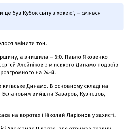
це був Кубок світу з хокею", – сміявся
елося змінити тон.
орщину, а знищила – 6:0. Павло Яковенко
 Сєргєй Алєйніков з мінського Динамо подвоїв
о розгромного на 24-й.
не київське Динамо. В основному складі на
 з Бєлановим вийшли Заваров, Кузнєцов,
аєв на воротах і Ніколай Ларіонов у захисті.
лісі Алєксандр Чівадзе, але отримав травму.