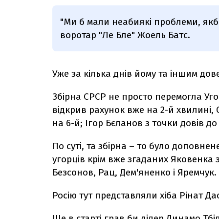
"Ми б мали неабиякі проблеми, якби 
воротар "Ле Бле" Жоель Батс.
Уже за кілька днів йому та іншим дов
Збірна СРСР не просто перемогла Уг
відкрив рахунок вже на 2-й хвилині,
на 6-й; Ігор Бєланов з точки довів д
По суті, та збірна – то було доповне
угорців крім вже згаданих Яковенка
Безсонов, Рац, Дем'яненко і Яремчук.
Росію тут представляли хіба Рінат Дас
Ще в старті грав би лідер Динамо Тбі