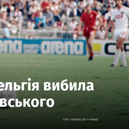
Бельгія вибила
овського
СРСР - БЕЛЬГІЯ, GETTY IMAGES