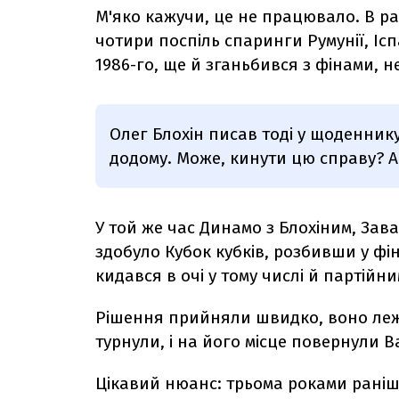
М'яко кажучи, це не працювало. В р
чотири поспіль спаринги Румунії, Іспа
1986-го, ще й зганьбився з фінами, 
Олег Блохін писав тоді у щоденнику
додому. Може, кинути цю справу? Аб
У той же час Динамо з Блохіним, За
здобуло Кубок кубків, розбивши у фін
кидався в очі у тому числі й партій
Рішення прийняли швидко, воно леж
турнули, і на його місце повернули 
Цікавий нюанс: трьома роками раніше