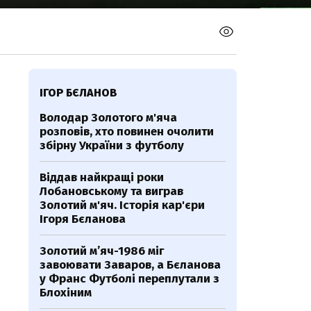
ІГОР БЄЛАНОВ
Володар Золотого м'яча
розповів, хто повинен очолити
збірну України з футболу
Віддав найкращі роки
Лобановському та виграв
Золотий м'яч. Історія кар'єри
Ігоря Бєланова
Золотий м’яч-1986 міг
завоювати Заваров, а Бєланова
у Франс Футболі переплутали з
Блохіним