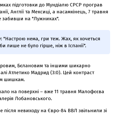
амках підготовки до Мундіалю СРСР програв
нії, Англії та Мексиці, а насамкінець, 7 травня
не забивши на "Лужниках".
: "Настрою нема, гри теж. Жах, як хочеться
и лише не було гірше, ніж в Іспанії".
варовим, Бєлановим та іншими шикарно
алі Атлетико Мадрид (3:0). Цей контраст
ним шишкам.
ало на поверхні – вже 11 травня Малофєєва
Валерія Лобановського.
 після невиходу на Євро-84 ВВЛ звільнили зі