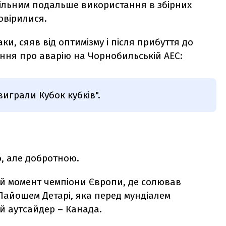
ільним подальше використання в збірних
довірилися.
и, сяяв від оптимізму і після прибуття до
ння про аварію на Чорнобильській АЕС:
виграли Кубок кубків".
, але добротною.
ой момент чемпіони Європи, де солював
Лайошем Детарі, яка перед мундіалем
ий аутсайдер – Канада.