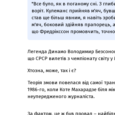
"Все було, як в поганому сні. З гл
воріт. Кулеманс прийняв м'яч, був
став ще більш явним, я навіть зроб
м'яч, боковий здійняв прапорець, 
що Фредрікссон промовчить, точно
Легенда Динамо Володимир Безсонов 
що СРСР вилетів з чемпіонату світу у
Хтозна, може, так і є?
Теорія змови повелася від самої тран
1986-го, коли Коте Махарадзе біля м
неупередженого журналіста.
За фактом, це ж був провал – найбіль