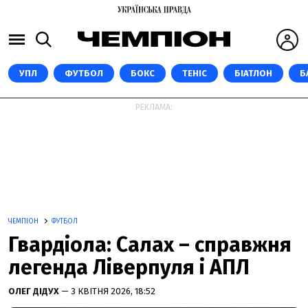
УПЛ
ФУТБОЛ
БОКС
ТЕНІС
БІАТЛОН
Б
РЕКЛАМА:
ЧЕМПІОН
ФУТБОЛ
Гвардіола: Салах – справжня
легенда Ліверпуля і АПЛ
ОЛЕГ ДІДУХ
— 3 КВІТНЯ 2026, 18:52