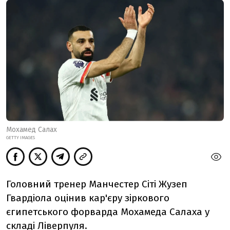
Мохамед Салах
GETTY IMAGES
Головний тренер Манчестер Сіті Жузеп
Гвардіола оцінив кар'єру зіркового
єгипетського форварда Мохамеда Салаха у
складі Ліверпуля.