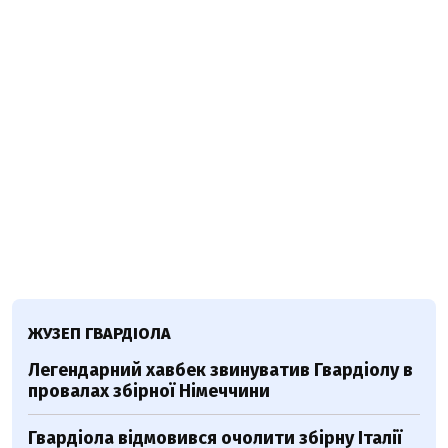
ЖУЗЕП ГВАРДІОЛА
Легендарний хавбек звинуватив Гвардіолу в
провалах збірної Німеччини
Гвардіола відмовився очолити збірну Італії