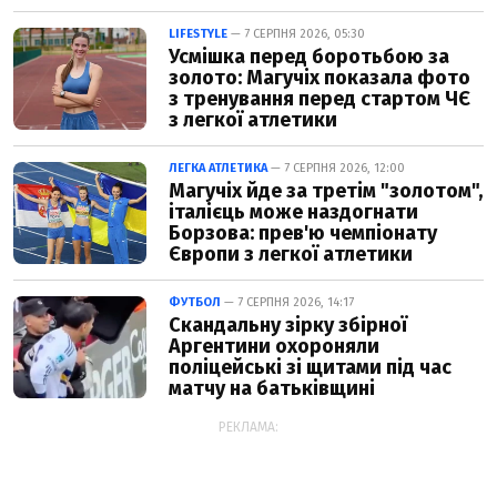
LIFESTYLE
— 7 СЕРПНЯ 2026, 05:30
Усмішка перед боротьбою за
золото: Магучіх показала фото
з тренування перед стартом ЧЄ
з легкої атлетики
ЛЕГКА АТЛЕТИКА
— 7 СЕРПНЯ 2026, 12:00
Магучіх йде за третім "золотом",
італієць може наздогнати
Борзова: прев'ю чемпіонату
Європи з легкої атлетики
ФУТБОЛ
— 7 СЕРПНЯ 2026, 14:17
Скандальну зірку збірної
Аргентини охороняли
поліцейські зі щитами під час
матчу на батьківщині
РЕКЛАМА: