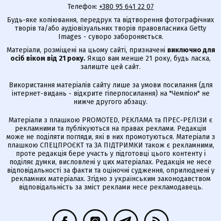
Телефон:
+380 95 641 22 07
Будь-яке копіювання, передрук та відтворення фотографічних
творів та/або аудіовізуальних творів правовласника Getty
Images - суворо забороняється.
Матеріали, розміщені на цьому сайті, призначені
виключно для
осіб віком від 21 року.
Якщо вам менше 21 року, будь ласка,
залиште цей сайт.
Використання матеріалів сайту лише за умови посилання (для
інтернет-видань - відкрите гіперпосилання) на "Чемпіон" не
нижче другого абзацу.
Матеріали з плашкою PROMOTED, РЕКЛАМА та ПРЕС-РЕЛІЗИ є
рекламними та публікуються на правах реклами. Редакція
може не поділяти погляди, які в них промотуються. Матеріали з
плашкою СПЕЦПРОЄКТ та ЗА ПІДТРИМКИ також є рекламними,
проте редакція бере участь у підготовці цього контенту і
поділяє думки, висловлені у цих матеріалах. Редакція не несе
відповідальності за факти та оціночні судження, оприлюднені у
рекламних матеріалах. Згідно з українським законодавством
відповідальність за зміст реклами несе рекламодавець.