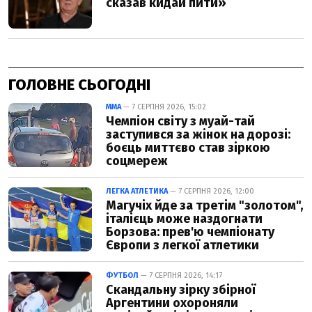
ГОЛОВНЕ СЬОГОДНІ
ММА
— 7 СЕРПНЯ 2026, 15:02
Чемпіон світу з муай-тай
заступився за жінок на дорозі:
боєць миттєво став зіркою
соцмереж
ЛЕГКА АТЛЕТИКА
— 7 СЕРПНЯ 2026, 12:00
Магучіх йде за третім "золотом",
італієць може наздогнати
Борзова: прев'ю чемпіонату
Європи з легкої атлетики
ФУТБОЛ
— 7 СЕРПНЯ 2026, 14:17
Скандальну зірку збірної
Аргентини охороняли