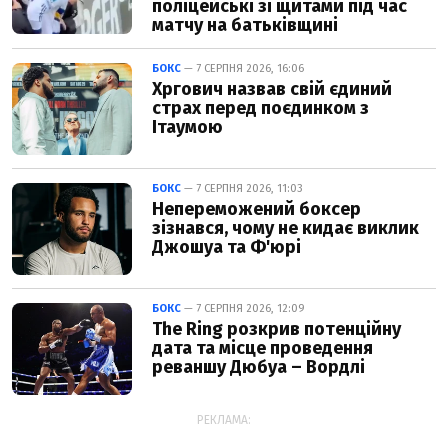
поліцейські зі щитами під час
матчу на батьківщині
БОКС
— 7 СЕРПНЯ 2026, 16:06
Хргович назвав свій єдиний
страх перед поєдинком з
Ітаумою
БОКС
— 7 СЕРПНЯ 2026, 11:03
Непереможений боксер
зізнався, чому не кидає виклик
Джошуа та Ф'юрі
БОКС
— 7 СЕРПНЯ 2026, 12:09
The Ring розкрив потенційну
дата та місце проведення
реваншу Дюбуа – Вордлі
РЕКЛАМА: