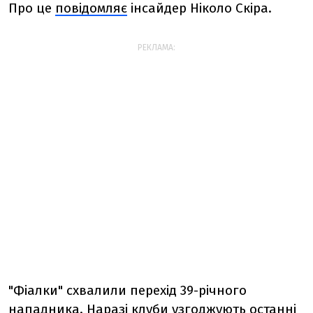
Про це
повідомляє
інсайдер Ніколо Скіра.
РЕКЛАМА:
"Фіалки" схвалили перехід 39-річного
нападника. Наразі клуби узгоджують останні