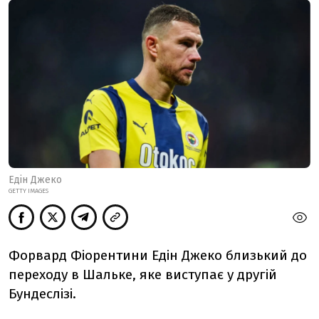
Едін Джеко
GETTY IMAGES
Форвард Фіорентини Едін Джеко близький до
переходу в Шальке, яке виступає у другій
Бундеслізі.