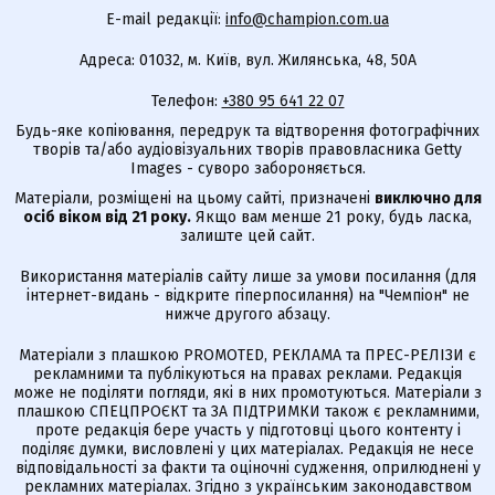
E-mail редакції:
info@champion.com.ua
Адреса: 01032, м. Київ, вул. Жилянська, 48, 50А
Телефон:
+380 95 641 22 07
Будь-яке копіювання, передрук та відтворення фотографічних
творів та/або аудіовізуальних творів правовласника Getty
Images - суворо забороняється.
Матеріали, розміщені на цьому сайті, призначені
виключно для
осіб віком від 21 року.
Якщо вам менше 21 року, будь ласка,
залиште цей сайт.
Використання матеріалів сайту лише за умови посилання (для
інтернет-видань - відкрите гіперпосилання) на "Чемпіон" не
нижче другого абзацу.
Матеріали з плашкою PROMOTED, РЕКЛАМА та ПРЕС-РЕЛІЗИ є
рекламними та публікуються на правах реклами. Редакція
може не поділяти погляди, які в них промотуються. Матеріали з
плашкою СПЕЦПРОЄКТ та ЗА ПІДТРИМКИ також є рекламними,
проте редакція бере участь у підготовці цього контенту і
поділяє думки, висловлені у цих матеріалах. Редакція не несе
відповідальності за факти та оціночні судження, оприлюднені у
рекламних матеріалах. Згідно з українським законодавством