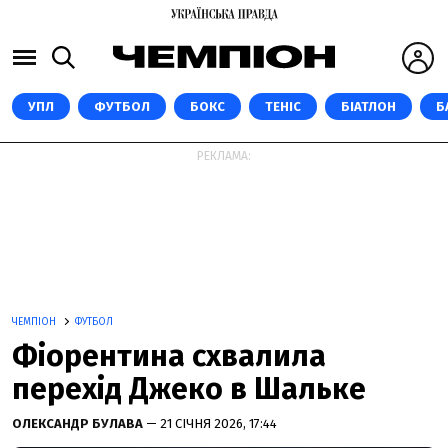
УПЛ
ФУТБОЛ
БОКС
ТЕНІС
БІАТЛОН
Б
РЕКЛАМА:
ЧЕМПІОН
ФУТБОЛ
Фіорентина схвалила
перехід Джеко в Шальке
ОЛЕКСАНДР БУЛАВА
— 21 СІЧНЯ 2026, 17:44