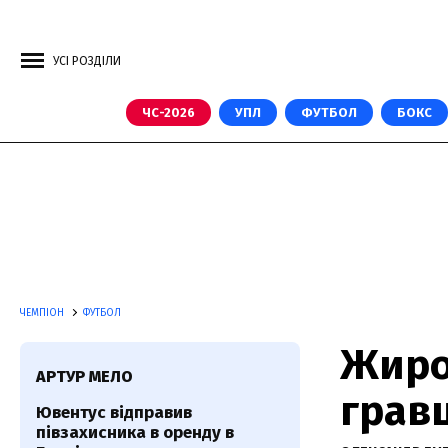
УСІ РОЗДІЛИ
ЧС-2026
УПЛ
ФУТБОЛ
БОКС
ЧЕМПІОН
ФУТБОЛ
Жиро
АРТУР МЕЛО
грав
Ювентус відправив
півзахисника в оренду в