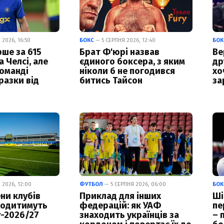
2026, 16:50
БОКС
— 5 СЕРПНЯ 2026, 12:40
БОК
ше за 615
Брат Ф'юрі назвав
Ве
а Челсі, але
єдиного боксера, з яким
др
команді
ніколи б не погодився
хо
разки від
битись Тайсон
за
 2026, 12:00
ФУТБОЛ
— 5 СЕРПНЯ 2026, 06:00
БОК
ни клубів
Приклад для інших
Ші
ходитимуть
федерацій: як УАФ
пе
у-2026/27
знаходить українців за
– 