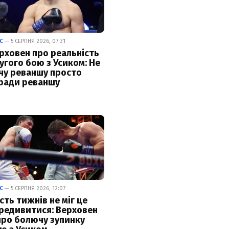
С
— 5 СЕРПНЯ 2026, 07:31
рховен про реальність
угого бою з Усиком: Не
чу реваншу просто
ради реваншу
С
— 5 СЕРПНЯ 2026, 12:07
сть тижнів не міг це
редивитися: Верховен
про болючу зупинку