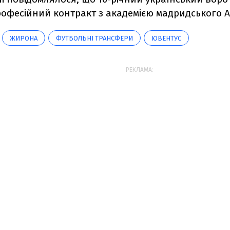
рофесійний контракт з академією мадридського А
ЖИРОНА
ФУТБОЛЬНІ ТРАНСФЕРИ
ЮВЕНТУС
РЕКЛАМА: