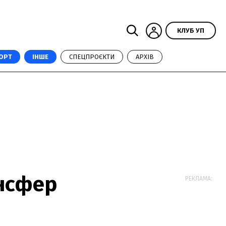
КЛУБ УП
ОРТ
ІНШЕ
СПЕЦПРОЄКТИ
АРХІВ
нсфер
РЕКЛАМА: