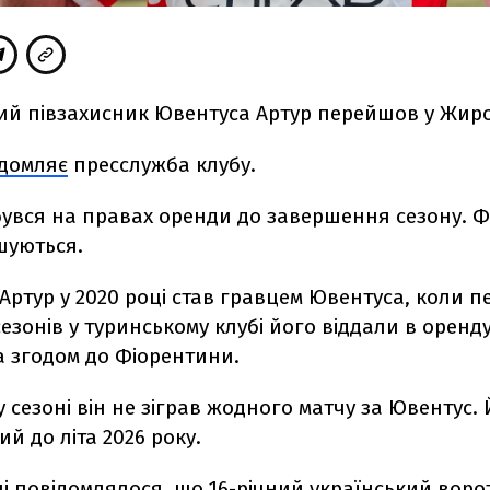
ий півзахисник Ювентуса Артур перейшов у Жиро
ідомляє
пресслужба клубу.
бувся на правах оренди до завершення сезону. Фі
шуються.
Артур у 2020 році став гравцем Ювентуса, коли 
сезонів у туринському клубі його віддали в оренд
а згодом до Фіорентини.
 сезоні він не зіграв жодного матчу за Ювентус
й до літа 2026 року.
і повідомлялося, що
16-річний український вор