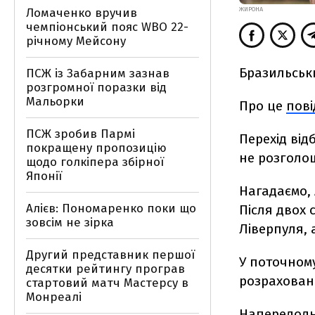
Ломаченко вручив
ЖИРОНА
чемпіонський пояс WBO 22-
річному Мейсону
Бразильськ
ПСЖ із Забарним зазнав
розгромної поразки від
Мальорки
Про це
пов
ПСЖ зробив Пармі
Перехід від
покращену пропозицію
не розголо
щодо голкіпера збірної
Японії
Нагадаємо, 
Алієв: Пономаренко поки що
Після двох 
зовсім не зірка
Ліверпуля, 
Другий представник першої
У поточному
десятки рейтингу програв
розраховани
стартовий матч Мастерсу в
Монреалі
Напередодн