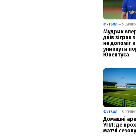
ФУТБОЛ
— 5 СЕРПНЯ 
Мудрик впер
днів зіграв з
не допоміг 
уникнути по
Ювентуса
ФУТБОЛ
— 5 СЕРПНЯ
Домашні аре
УПЛ: де про
матчі сезон