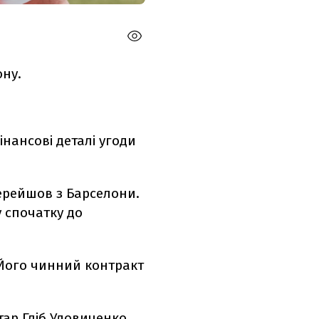
ну.
нансові деталі угоди
перейшов з Барселони.
у спочатку до
. Його чинний контракт
отар
Гліб Удовиченко