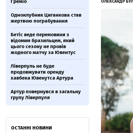
Греміо
ОЛЕКСАНДР БУ
Одноклубник Циганкова став
жертвою пограбування
Бетіс веде перемовини з
відомим бразильцем, який
цього сезону не провів
жодного матчу за Ювентус
Ліверпуль не буде
продовжувати оренду
хавбека Ювенутса Артура
Артур повернувся в загальну
групу Ліверпуля
ОСТАННІ НОВИНИ