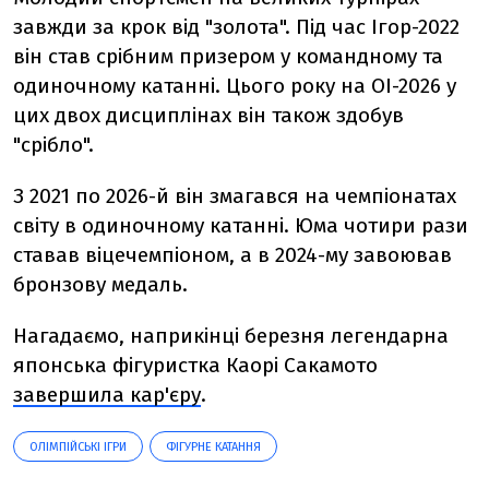
завжди за крок від "золота". Під час Ігор-2022
він став срібним призером у командному та
одиночному катанні. Цього року на ОІ-2026 у
цих двох дисциплінах він також здобув
"срібло".
З 2021 по 2026-й він змагався на чемпіонатах
світу в одиночному катанні. Юма чотири рази
ставав віцечемпіоном, а в 2024-му завоював
бронзову медаль.
Нагадаємо, наприкінці березня легендарна
японська фігуристка Каорі Сакамото
завершила кар'єру
.
ОЛІМПІЙСЬКІ ІГРИ
ФІГУРНЕ КАТАННЯ