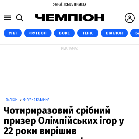
УПЛ
ФУТБОЛ
БОКС
ТЕНІС
БІАТЛОН
Б
РЕКЛАМА:
ЧЕМПІОН
ФІГУРНЕ КАТАННЯ
Чотириразовий срібний
призер Олімпійських ігор у
22 роки вирішив