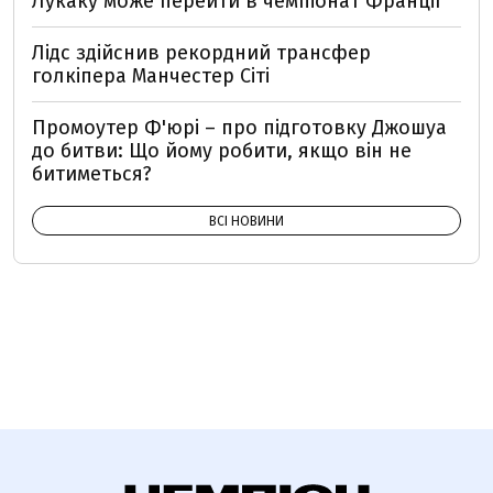
Лукаку може перейти в чемпіонат Франції
Лідс здійснив рекордний трансфер
голкіпера Манчестер Сіті
Промоутер Ф'юрі – про підготовку Джошуа
до битви: Що йому робити, якщо він не
битиметься?
ВСІ НОВИНИ