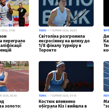
2026, 21:56
ТЕНІС
— 7 СЕРПНЯ 2026, 06:03
ФУ
лом
Світоліна розгромила
Ди
а переграло
ексросіянку на шляху до
Ка
аліфікації
1/8 фіналу турніру в
Тв
енцій
Торонто
ко
Я 2026, 05:30
ТЕНІС
— 7 СЕРПНЯ 2026, 01:10
ЛЕГ
ед
Костюк впевнено
Ма
а золото:
обіграла Кіз і вийшла в
"з