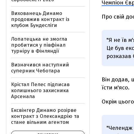
Чемпіон Єв
Вихованець Динамо
Про свій до
продовжив контракт із
клубом Бундесліги
Лопатецька не змогла
"Я не їв м
пробитися у півфінал
Це був ек
турніру в Фінляндії
розказав 
Визначився наступний
суперник Чеботара
Він додав, 
Крістал Пелес підписав
їсти м'ясо.
колишнього захисника
Арсенала
Окрім цього
Ексвінгер Динамо розірве
контракт з Олександрію та
стане вільним агентом
"Челендж 