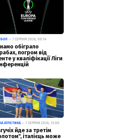
ТБОЛ
— 7 СЕРПНЯ 2026, 00:14
намо обіграло
рабах, погром від
енте у кваліфікації Ліги
нференцій
КА АТЛЕТИКА
— 7 СЕРПНЯ 2026, 12:00
гучіх йде за третім
олотом", італієць може