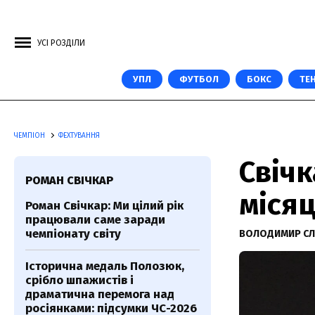
УСІ РОЗДІЛИ
УПЛ
ФУТБОЛ
БОКС
ТЕН
ЧЕМПІОН
ФЕХТУВАННЯ
Свічк
РОМАН СВІЧКАР
місяц
Роман Свічкар: Ми цілий рік
працювали саме заради
чемпіонату світу
ВОЛОДИМИР С
Історична медаль Полозюк,
срібло шпажистів і
драматична перемога над
росіянками: підсумки ЧС-2026