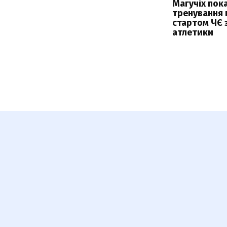
Магучіх пок
тренування 
стартом ЧЄ з
атлетики