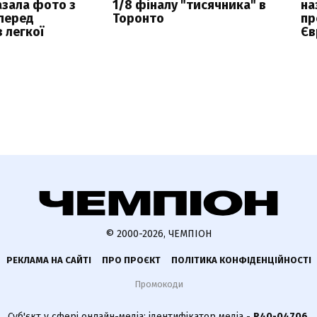
азала фото з
1/8 фіналу "тисячника" в
на
перед
Торонто
пр
 легкої
Єв
© 2000-2026, ЧЕМПІОН
РЕКЛАМА НА САЙТІ
ПРО ПРОЄКТ
ПОЛІТИКА КОНФІДЕНЦІЙНОСТІ
Промокоди
Суб'єкт у сфері онлайн-медіа; ідентифікатор медіа -
R40-04706
.