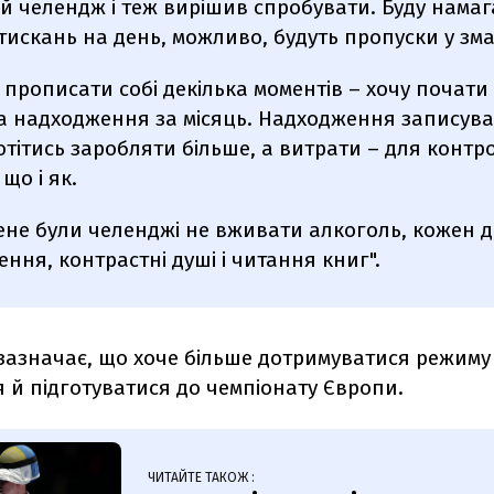
й челендж і теж вирішив спробувати. Буду намаг
дтискань на день, можливо, будуть пропуски у зма
прописати собі декілька моментів – хочу почати
а надходження за місяць. Надходження записуват
отітись заробляти більше, а витрати – для конт
що і як.
ене були челенджі не вживати алкоголь, кожен д
ння, контрастні душі і читання книг".
 зазначає, що хоче більше дотримуватися режиму
 й підготуватися до чемпіонату Європи.
ЧИТАЙТЕ ТАКОЖ :