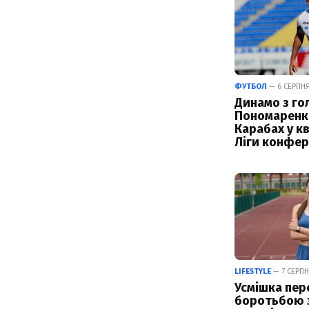
ФУТБОЛ
— 6 СЕРПНЯ 
Динамо з го
Пономаренк
Карабах у кв
Ліги конфер
LIFESTYLE
— 7 СЕРПН
Усмішка пер
боротьбою з