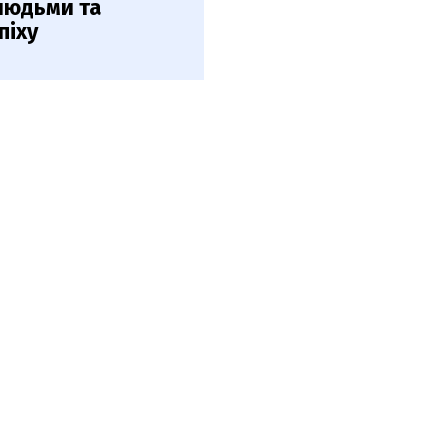
 людьми та
піху