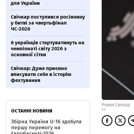
для України
Свічкар поступився росіянину
у битві за чвертьфінал
ЧС-2026
6 українців стартуватимуть на
чемпіонаті світу 2026 з
основної сітки
Свічкар: Дуже приємно
вписувати себе в історію
фехтування
Роман Свічкар
ОСТАННІ НОВИНИ
FIE
Збірна України U-16 здобула
першу перемогу на
Євробаскеті-2026