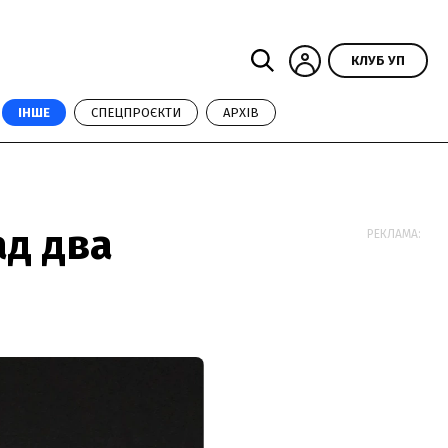
КЛУБ УП
ІНШЕ
СПЕЦПРОЄКТИ
АРХІВ
ад два
РЕКЛАМА: