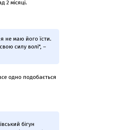
 2 місяці.
 я не маю його їсти.
вою силу волі", –
все одно подобається
івський бігун