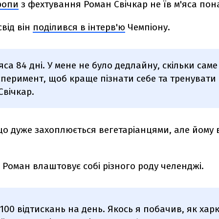
ропи
з фехтування Роман Свічкар не їв м'яса понад
свід він
поділився в інтерв'ю
Чемпіону.
'яса 84 дні. У мене не було дедлайну, скільки саме
сперимент, щоб краще пізнати себе та тренувати с
Свічкар.
що дуже захоплюється вегетаріанцями, але йому 
 Роман влаштовує собі різного роду челенджі.
100 відтискань на день. Якось я побачив, як харк