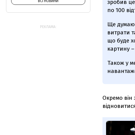
зробив це
ВСІ НОВИНИ
по 100 ві
Ще думаю 
РЕКЛАМА:
витрати т
що буде х
картину – 
Також у м
навантаже
Окремо він
відновитися