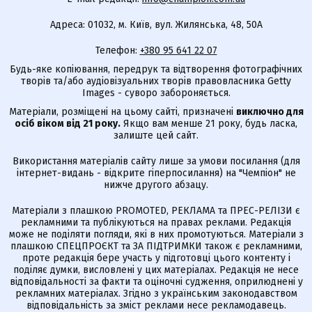
Адреса: 01032, м. Київ, вул. Жилянська, 48, 50А
Телефон:
+380 95 641 22 07
Будь-яке копіювання, передрук та відтворення фотографічних
творів та/або аудіовізуальних творів правовласника Getty
Images - суворо забороняється.
Матеріали, розміщені на цьому сайті, призначені
виключно для
осіб віком від 21 року.
Якщо вам менше 21 року, будь ласка,
залиште цей сайт.
Використання матеріалів сайту лише за умови посилання (для
інтернет-видань - відкрите гіперпосилання) на "Чемпіон" не
нижче другого абзацу.
Матеріали з плашкою PROMOTED, РЕКЛАМА та ПРЕС-РЕЛІЗИ є
рекламними та публікуються на правах реклами. Редакція
може не поділяти погляди, які в них промотуються. Матеріали з
плашкою СПЕЦПРОЄКТ та ЗА ПІДТРИМКИ також є рекламними,
проте редакція бере участь у підготовці цього контенту і
поділяє думки, висловлені у цих матеріалах. Редакція не несе
відповідальності за факти та оціночні судження, оприлюднені у
рекламних матеріалах. Згідно з українським законодавством
відповідальність за зміст реклами несе рекламодавець.