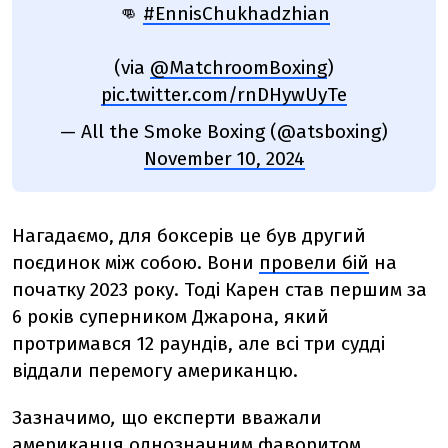
👊
#EnnisChukhadzhian
(via
@MatchroomBoxing
)
pic.twitter.com/rnDHywUyTe
— All the Smoke Boxing (@atsboxing)
November 10, 2024
Нагадаємо, для боксерів це був другий
поєдинок між собою. Вони
провели бій
на
початку 2023 року. Тоді Карен став першим за
6 років суперником Джарона, який
протримався 12 раундів, але всі три судді
віддали перемогу американцю.
Зазначимо
,
що експерти вважали
американця однозначним фаворитом