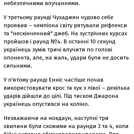
небезпечними влучаннями.
У третьому раунді Чухаджян чудово себе
проявив
– чемпіона світу рятували рефлекси
та "нескінченний" джеб. На зустрічних курсах
пройшов і раунд №4. В останні 10 секунд
українець зумів тричі влучити по голові
опонента, але, на жаль, удари були не досить
сильними.
У п'ятому раунді Енніс частіше почав
використовувати крос та хук з лівої – декілька
ударів дійшли до цілі. Під тиском Джарона
українець опустився на коліно.
Незважаючи на нокдаун, наступні три
хвилини були схожими на раунди 3 та 4, коли