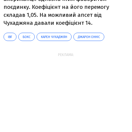
поєдинку. Коефіцієнт на його перемогу
складав 1,05. На можливий апсет від
Чухаджяна давали коефіцієнт 14.
IBF
БОКС
КАРЕН ЧУХАДЖЯН
ДЖАРОН ЕННІС
РЕКЛАМА: