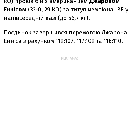
КО) провів бій з американцем
Джароном
Еннісом
(33-0, 29 КО) за титул чемпіона IBF у
напівсередній вазі (до 66,7 кг).
Поєдинок завершився перемогою Джарона
Енніса з рахунком 119:107, 117:109 та 116:110.
РЕКЛАМА: