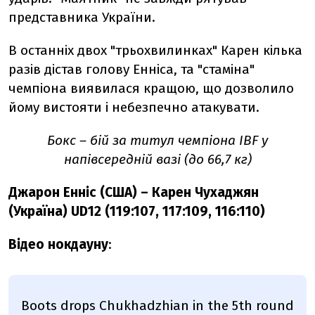
представника України.
В останніх двох "трьохвилинках" Карен кілька
разів дістав голову Енніса, та "стаміна"
чемпіона виявилася кращою, що дозволило
йому вистояти і небезпечно атакувати.
Бокс – бій за титул чемпіона IBF у
напівсередній вазі (до 66,7 кг)
Джарон Енніс (США)
– Карен Чухаджян
(Україна) UD12 (119:107, 117:109, 116:110)
Відео нокдауну
:
Boots drops Chukhadzhian in the 5th round