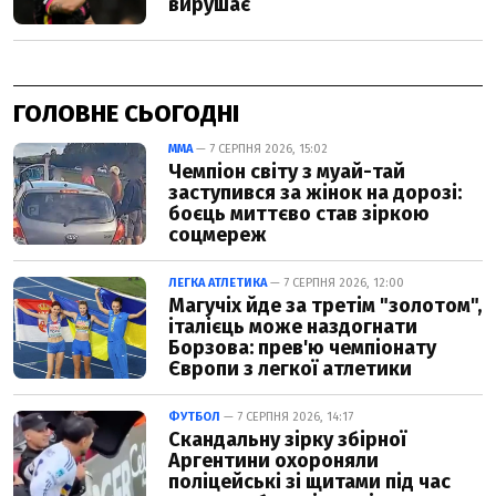
ГОЛОВНЕ СЬОГОДНІ
ММА
— 7 СЕРПНЯ 2026, 15:02
Чемпіон світу з муай-тай
заступився за жінок на дорозі:
боєць миттєво став зіркою
соцмереж
ЛЕГКА АТЛЕТИКА
— 7 СЕРПНЯ 2026, 12:00
Магучіх йде за третім "золотом",
італієць може наздогнати
Борзова: прев'ю чемпіонату
Європи з легкої атлетики
ФУТБОЛ
— 7 СЕРПНЯ 2026, 14:17
Скандальну зірку збірної
Аргентини охороняли
поліцейські зі щитами під час