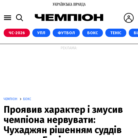
ЧС-2026
УПЛ
ФУТБОЛ
БОКС
ТЕНІС
Б
РЕКЛАМА:
ЧЕМПІОН
БОКС
Проявив характер і змусив
чемпіона нервувати:
Чухаджян рішенням суддів