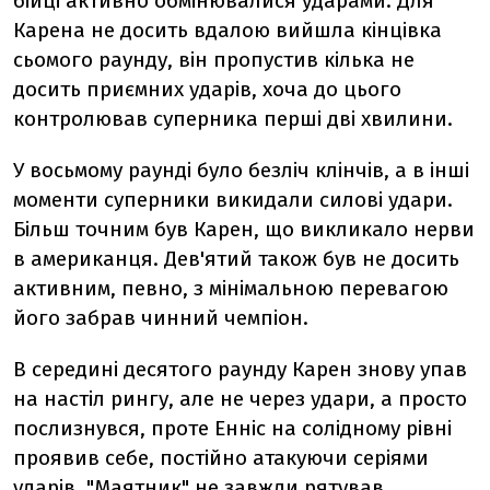
бійці активно обмінювалися ударами. Для
Карена не досить вдалою вийшла кінцівка
сьомого раунду, він пропустив кілька не
досить приємних ударів, хоча до цього
контролював суперника перші дві хвилини.
У восьмому раунді було безліч клінчів, а в інші
моменти суперники викидали силові удари.
Більш точним був Карен, що викликало нерви
в американця. Дев'ятий також був не досить
активним, певно, з мінімальною перевагою
його забрав чинний чемпіон.
В середині десятого раунду Карен знову упав
на настіл рингу, але не через удари, а просто
послизнувся, проте Енніс на солідному рівні
проявив себе, постійно атакуючи серіями
ударів. "Маятник" не завжди рятував