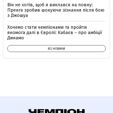
Він не хотів, щоб я виклався на повну:
Пренга зробив шокуюче зізнання після бою
з Джошуа
Хочемо стати чемпіонами та пройти
якомога далі в Європі: Кабаєв – про амбіції
Динамо
ВСІ НОВИНИ