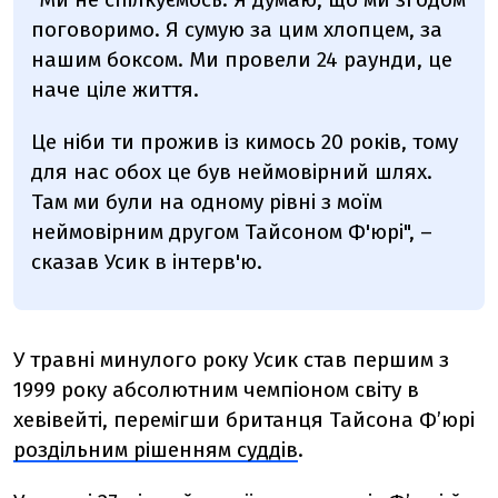
поговоримо. Я сумую за цим хлопцем, за
нашим боксом. Ми провели 24 раунди, це
наче ціле життя.
Це ніби ти прожив із кимось 20 років, тому
для нас обох це був неймовірний шлях.
Там ми були на одному рівні з моїм
неймовірним другом Тайсоном Ф'юрі", –
сказав Усик в інтерв'ю.
У травні минулого року Усик став першим з
1999 року абсолютним чемпіоном світу в
хевівейті, перемігши британця Тайсона Ф’юрі
роздільним рішенням суддів
.