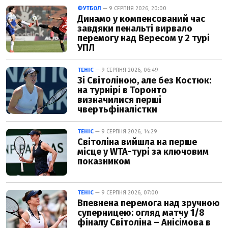
ФУТБОЛ
— 9 СЕРПНЯ 2026, 20:00
Динамо у компенсований час
завдяки пенальті вирвало
перемогу над Вересом у 2 турі
УПЛ
ТЕНІС
— 9 СЕРПНЯ 2026, 06:49
Зі Світоліною, але без Костюк:
на турнірі в Торонто
визначилися перші
чвертьфіналістки
ТЕНІС
— 9 СЕРПНЯ 2026, 14:29
Світоліна вийшла на перше
місце у WTA-турі за ключовим
показником
ТЕНІС
— 9 СЕРПНЯ 2026, 07:00
Впевнена перемога над зручною
суперницею: огляд матчу 1/8
фіналу Світоліна – Анісімова в