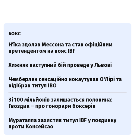
БОКС
Н'їка здолав Мессона та став офіційним
претендентом на пояс IBF
Хижняк наступний бій проведе у Львові
Чемберлен сенсаційно нокаутував О'Лірі та
відібрав титул IBO
Зі 100 мільйонів залишається половина:
Гвоздик – про гонорари боксерів
Мураталла захистив титул IBF у поєдинку
проти Консейсао