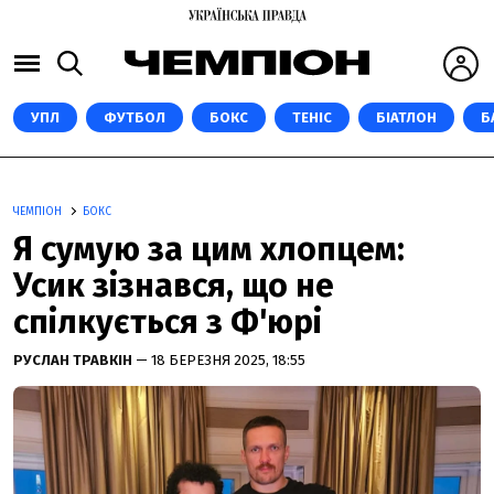
УПЛ
ФУТБОЛ
БОКС
ТЕНІС
БІАТЛОН
Б
ЧЕМПІОН
БОКС
Я сумую за цим хлопцем:
Усик зізнався, що не
спілкується з Ф'юрі
РУСЛАН ТРАВКІН
— 18 БЕРЕЗНЯ 2025, 18:55