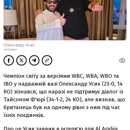
Олександр Усик
INSTAGRAM
Чемпіон світу за версіями
WBC, WBA, WBO та
IBO у надважкій вазі Олександр Усик (23-0, 14
КО) зізнався, що наразі не підтримує діалог із
Тайсоном Ф'юрі (34-1-2, 24 КО), але визнав, що
британець був на одному рівні з ним під час
їхніх поєдинків.
Про це Усик заявив в інтерв'ю для Al Arabia