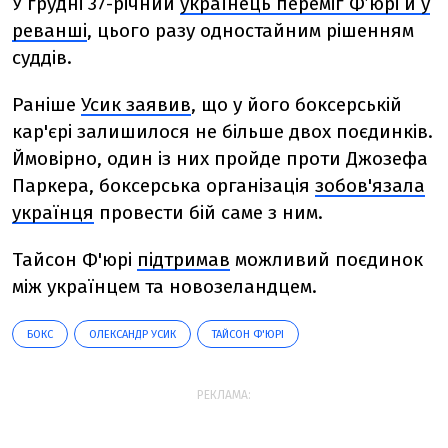
У грудні 37-річний
українець переміг Ф’юрі й у
реванші
, цього разу одностайним рішенням
суддів.
Раніше
Усик заявив
, що у його боксерській
кар'єрі залишилося
не більше двох поєдинків
.
Ймовірно, один із них пройде проти Джозефа
Паркера,
боксерська організація
зобов'язала
українця
провести бій саме з ним.
Тайсон Ф'юрі
підтримав
можливий поєдинок
між українцем та новозеландцем.
БОКС
ОЛЕКСАНДР УСИК
ТАЙСОН Ф'ЮРІ
РЕКЛАМА: