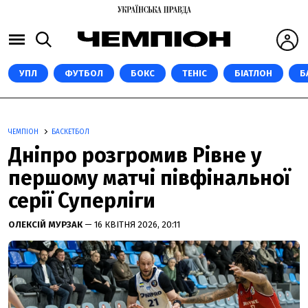
УПЛ
ФУТБОЛ
БОКС
ТЕНІС
БІАТЛОН
Б
ЧЕМПІОН
БАСКЕТБОЛ
Дніпро розгромив Рівне у
першому матчі півфінальної
серії Суперліги
ОЛЕКСІЙ МУРЗАК
— 16 КВІТНЯ 2026, 20:11