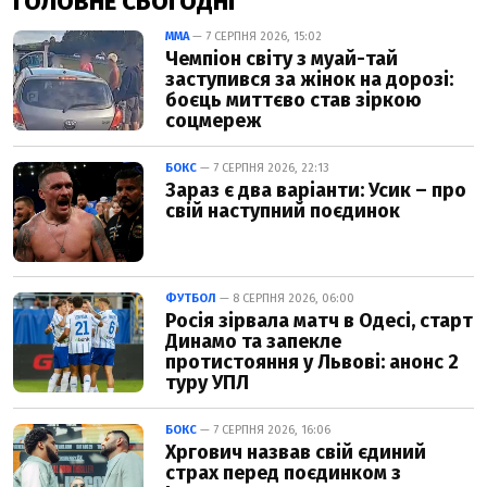
ГОЛОВНЕ СЬОГОДНІ
ММА
— 7 СЕРПНЯ 2026, 15:02
Чемпіон світу з муай-тай
заступився за жінок на дорозі:
боєць миттєво став зіркою
соцмереж
БОКС
— 7 СЕРПНЯ 2026, 22:13
Зараз є два варіанти: Усик – про
свій наступний поєдинок
ФУТБОЛ
— 8 СЕРПНЯ 2026, 06:00
Росія зірвала матч в Одесі, старт
Динамо та запекле
протистояння у Львові: анонс 2
туру УПЛ
БОКС
— 7 СЕРПНЯ 2026, 16:06
Хргович назвав свій єдиний
страх перед поєдинком з