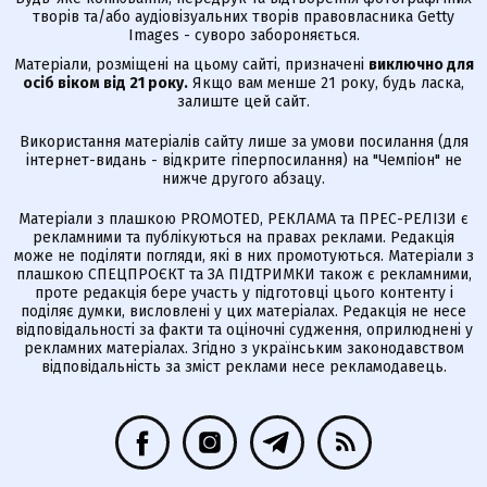
творів та/або аудіовізуальних творів правовласника Getty
Images - суворо забороняється.
Матеріали, розміщені на цьому сайті, призначені
виключно для
осіб віком від 21 року.
Якщо вам менше 21 року, будь ласка,
залиште цей сайт.
Використання матеріалів сайту лише за умови посилання (для
інтернет-видань - відкрите гіперпосилання) на "Чемпіон" не
нижче другого абзацу.
Матеріали з плашкою PROMOTED, РЕКЛАМА та ПРЕС-РЕЛІЗИ є
рекламними та публікуються на правах реклами. Редакція
може не поділяти погляди, які в них промотуються. Матеріали з
плашкою СПЕЦПРОЄКТ та ЗА ПІДТРИМКИ також є рекламними,
проте редакція бере участь у підготовці цього контенту і
поділяє думки, висловлені у цих матеріалах. Редакція не несе
відповідальності за факти та оціночні судження, оприлюднені у
рекламних матеріалах. Згідно з українським законодавством
відповідальність за зміст реклами несе рекламодавець.