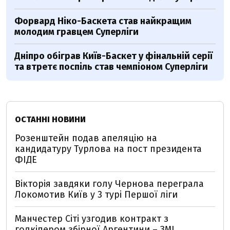
Форвард Ніко-Баскета став найкращим
молодим гравцем Суперліги
Дніпро обіграв Київ-Баскет у фінальній серії
та втретє поспіль став чемпіоном Суперліги
ОСТАННІ НОВИНИ
Розенштейн подав апеляцію на
кандидатуру Турлова на пост президента
ФІДЕ
Вікторія завдяки голу Чернова переграла
Локомотив Київ у 3 турі Першої ліги
Манчестер Сіті узгодив контракт з
голкіпером збірної Аргентини – ЗМІ