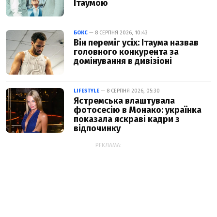
Ітаумою
БОКС
— 8 СЕРПНЯ 2026, 10:43
Він переміг усіх: Ітаума назвав
головного конкурента за
домінування в дивізіоні
LIFESTYLE
— 8 СЕРПНЯ 2026, 05:30
Ястремська влаштувала
фотосесію в Монако: українка
показала яскраві кадри з
відпочинку
РЕКЛАМА: