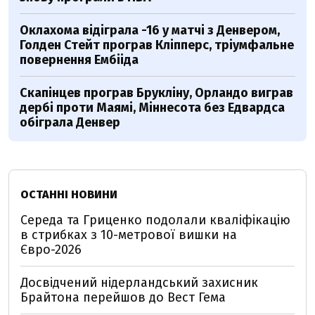
Оклахома відіграла -16 у матчі з Денвером,
Голден Стейт програв Кліпперс, тріумфальне
повернення Ембііда
Скапінцев програв Брукліну, Орландо виграв
дербі проти Маямі, Міннесота без Едвардса
обіграла Денвер
ОСТАННІ НОВИНИ
Середа та Гриценко подолали кваліфікацію
в стрибках з 10-метрової вишки на
Євро-2026
Досвідчений нідерландський захисник
Брайтона перейшов до Вест Гема