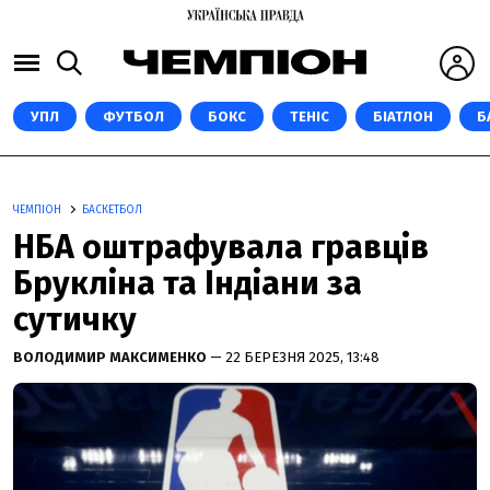
УПЛ
ФУТБОЛ
БОКС
ТЕНІС
БІАТЛОН
Б
ЧЕМПІОН
БАСКЕТБОЛ
НБА оштрафувала гравців
Брукліна та Індіани за
сутичку
ВОЛОДИМИР МАКСИМЕНКО
— 22 БЕРЕЗНЯ 2025, 13:48