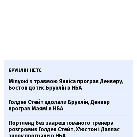
БРУКЛІН НЕТС
Мілуокі з травмою Янніса програв Денверу,
Бостон дотис Бруклін в НБА
Голден Стейт здолали Бруклін, Денвер
програв Маямі в НБА
Портленд без заарештованого тренера
розгромив Голден Стейт, Х'юстон і Даллас
знову програли в НБА