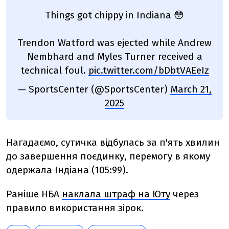
Things got chippy in Indiana 😳
Trendon Watford was ejected while Andrew
Nembhard and Myles Turner received a
technical foul.
pic.twitter.com/bDbtVAEeIz
— SportsCenter (@SportsCenter)
March 21,
2025
Нагадаємо, сутичка відбулась за п'ять хвилин
до завершення поєдинку, перемогу в якому
одержала Індіана (105:99).
Раніше НБА
наклала штраф на Юту
через
правило використання зірок.