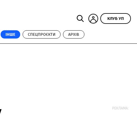
КЛУБ УП
ІНШЕ
СПЕЦПРОЄКТИ
АРХІВ
у
РЕКЛАМА: