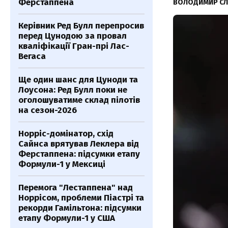
Ферстаппена
ВОЛОДИМИР С
Керівник Ред Булл перепросив
перед Цунодою за провал
кваліфікації Гран-прі Лас-
Вегаса
Ще один шанс для Цуноди та
Лоусона: Ред Булл поки не
оголошуватиме склад пілотів
на сезон-2026
Норріс-домінатор, схід
Сайнса врятував Леклера від
Ферстаппена: підсумки етапу
Формули-1 у Мексиці
Перемога "Лестаппена" над
Норрісом, проблеми Піастрі та
рекорди Гамільтона: підсумки
етапу Формули-1 у США