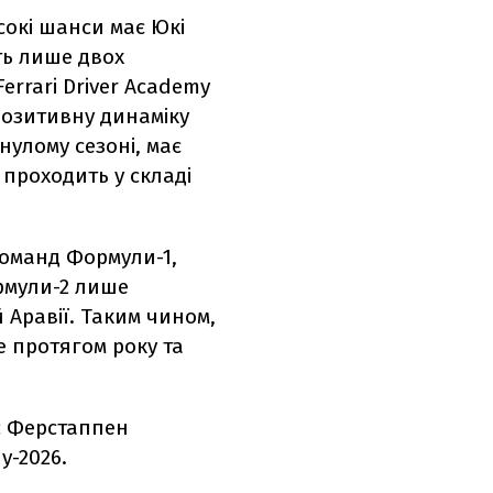
сокі шанси має Юкі
ть лише двох
errari Driver Academy
позитивну динаміку
нулому сезоні, має
і проходить у складі
 команд Формули-1,
рмули-2 лише
й Аравії. Таким чином,
е протягом року та
с Ферстаппен
у-2026.