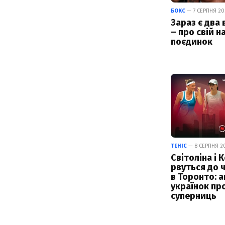
БОКС
— 7 СЕРПНЯ 202
Зараз є два 
– про свій н
поєдинок
ТЕНІС
— 8 СЕРПНЯ 20
Світоліна і 
рвуться до 
в Торонто: а
українок пр
суперниць