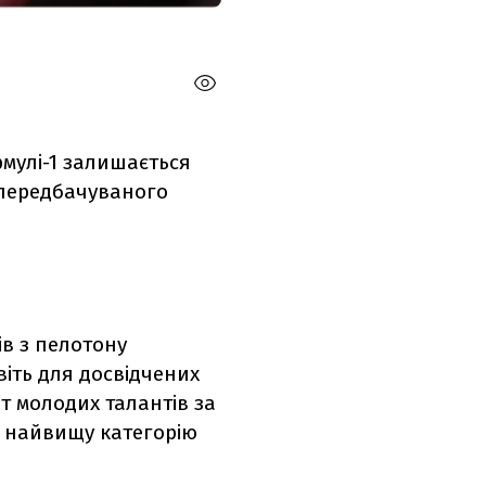
рмулі-1 залишається
передбачуваного
в з пелотону
віть для досвідчених
т молодих талантів за
в найвищу категорію