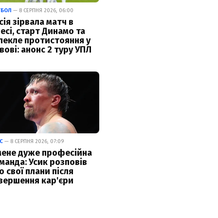
ТБОЛ
— 8 СЕРПНЯ 2026, 06:00
сія зірвала матч в
есі, старт Динамо та
пекле протистояння у
вові: анонс 2 туру УПЛ
С
— 8 СЕРПНЯ 2026, 07:09
мене дуже професійна
манда: Усик розповів
о свої плани після
вершення кар'єри