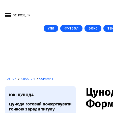
УСІ РОЗДІЛИ
УПЛ
ФУТБОЛ
БОКС
ТЕН
ЧЕМПІОН
АВТОСПОРТ
ФОРМУЛА 1
Цуно
ЮКІ ЦУНОДА
Форму
Цунода готовий пожертвувати
гонкою заради титулу