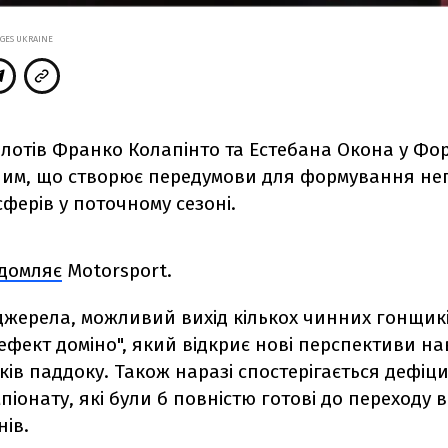
AGES UKRAINE
лотів Франко Колапінто та Естебана Окона у Фо
им, що створює передумови для формування не
ферів у поточному сезоні.
ідомляє
Motorsport.
джерела, можливий вихід кількох чинних гонщикі
ефект доміно", який відкриє нові перспективи на
ів паддоку. Також наразі спостерігається дефіци
іонату, які були б повністю готові до переходу 
ів.