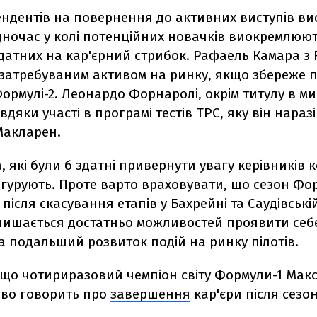
ндентів на повернення до активних виступів ви
дночас у колі потенційних новачків виокремлюю
датних на кар'єрний стрибок. Рафаель Камара з F
 затребуваним активом на ринку, якщо збереже 
Формулі-2. Леонардо Форнаролі, окрім титулу в ми
вдяки участі в програмі тестів TPC, яку він нараз
Макларен.
а, які були б здатні привернути увагу керівників
ігурують. Проте варто враховувати, що сезон Фо
після скасування етапів у Бахрейні та Саудівські
алишається достатньо можливостей проявити себ
 подальший розвиток подій на ринку пілотів.
 що чотириразовий чемпіон світу Формули-1 Мак
во говорить про
завершення
кар'єри після сезон