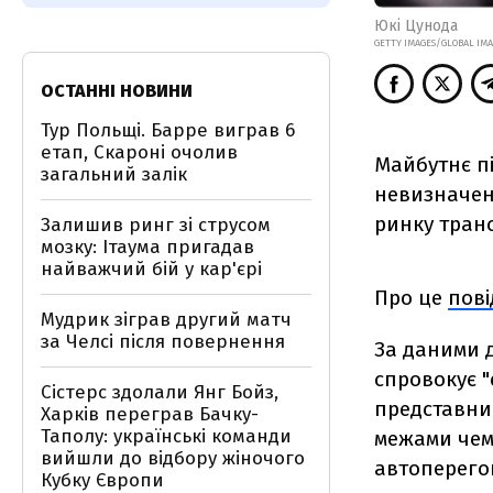
Юкі Цунода
GETTY IMAGES/GLOBAL IM
ОСТАННІ НОВИНИ
Тур Польщі. Барре виграв 6
етап, Скароні очолив
Майбутнє пі
загальний залік
невизначен
ринку транс
Залишив ринг зі струсом
мозку: Ітаума пригадав
найважчий бій у кар'єрі
Про це
пов
Мудрик зіграв другий матч
за Челсі після повернення
За даними 
спровокує "
Сістерс здолали Янг Бойз,
представник
Харків переграв Бачку-
Таполу: українські команди
межами чемп
вийшли до відбору жіночого
автоперегон
Кубку Європи