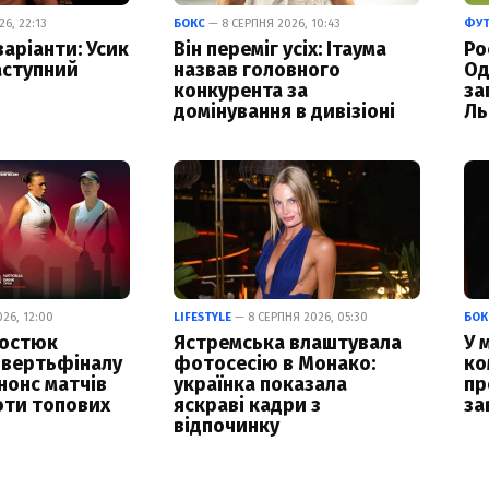
6, 22:13
БОКС
— 8 СЕРПНЯ 2026, 10:43
ФУ
варіанти: Усик
Він переміг усіх: Ітаума
Ро
аступний
назвав головного
Од
конкурента за
за
домінування в дивізіоні
Ль
26, 12:00
LIFESTYLE
— 8 СЕРПНЯ 2026, 05:30
БОК
Костюк
Ястремська влаштувала
У 
чвертьфіналу
фотосесію в Монако:
ко
нонс матчів
українка показала
пр
оти топових
яскраві кадри з
за
відпочинку