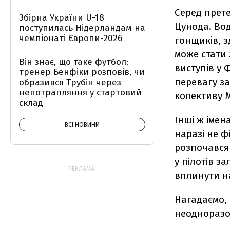
Серед прете
Збірна України U-18
Цунода. Во
поступилась Нідерландам на
чемпіонаті Європи-2026
гонщиків, з
може стати
Він знає, що таке футбол:
виступів у 
тренер Бенфіки розповів, чи
перевагу за
образився Трубін через
непотрапляння у стартовий
колективу 
склад
Інші ж імен
ВСІ НОВИНИ
наразі не ф
розпочався 
у пілотів з
РЕКЛАМА:
вплинути на
Нагадаємо,
неодноразо