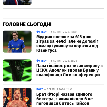
ГОЛОВНЕ СЬОГОДНІ
ФУТБОЛ
— 5 СЕРПНЯ 2026, 16:50
Мудрик вперше за 615 днів
зіграв за Челсі, але не допоміг
команді уникнути поразки від
Ювентуса
ФУТБОЛ
— 5 СЕРПНЯ 2026, 23:26
Панатінаїкос розписав мирову з
ЦСКА, Аполлон здолав Бранн у
кваліфікації Ліги конференцій
БОКС
— 5 СЕРПНЯ 2026, 12:40
Брат Ф'юрі назвав єдиного
боксера, з яким ніколи б не
погодився битись Тайсон