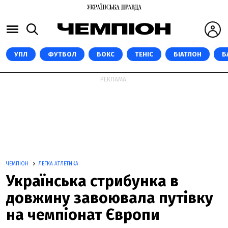
УПЛ
ФУТБОЛ
БОКС
ТЕНІС
БІАТЛОН
Б
РЕКЛАМА:
ЧЕМПІОН
ЛЕГКА АТЛЕТИКА
Українська стрибунка в
довжину завоювала путівку
на чемпіонат Європи