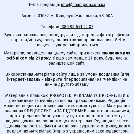
E-mail редакції:
info@champion.com.ua
Адреса: 01032, м. Київ, вул. Жилянська, 48, 50А
Телефон:
+380 95 641 22 07
Будь-яке копіювання, передрук та відтворення фотографічних
творів та/або аудіовізуальних творів правовласника Getty
Images - суворо забороняється.
Матеріали, розміщені на цьому сайті, призначені
виключно для
осіб віком від 21 року.
Якщо вам менше 21 року, будь ласка,
залиште цей сайт.
Використання матеріалів сайту лише за умови посилання (для
інтернет-видань - відкрите гіперпосилання) на "Чемпіон" не
нижче другого абзацу.
Матеріали з плашкою PROMOTED, РЕКЛАМА та ПРЕС-РЕЛІЗИ є
рекламними та публікуються на правах реклами. Редакція
може не поділяти погляди, які в них промотуються. Матеріали з
плашкою СПЕЦПРОЄКТ та ЗА ПІДТРИМКИ також є рекламними,
проте редакція бере участь у підготовці цього контенту і
поділяє думки, висловлені у цих матеріалах. Редакція не несе
відповідальності за факти та оціночні судження, оприлюднені у
рекламних матеріалах. Згідно з українським законодавством