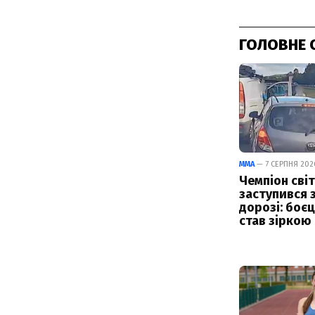
ГОЛОВНЕ 
ММА
— 7 СЕРПНЯ 2026
Чемпіон світ
заступився 
дорозі: боє
став зіркою