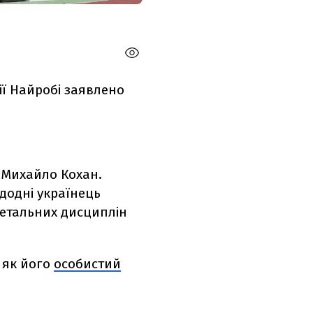
ії Найробі заявлено
в Михайло Кохан.
едодні українець
 метальних дисциплін
і як його
особистий