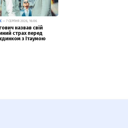
С
— 7 СЕРПНЯ 2026, 16:06
гович назвав свій
иний страх перед
єдинком з Ітаумою