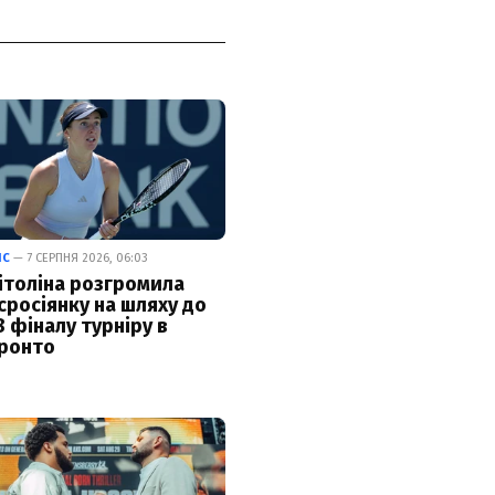
ІС
— 7 СЕРПНЯ 2026, 06:03
ітоліна розгромила
сросіянку на шляху до
8 фіналу турніру в
ронто