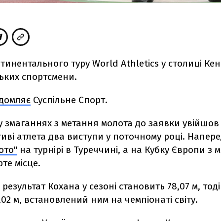
тинентального туру World Athletics у столиці Кен
ьких спортсмени.
ідомляє
Суспільне Спорт.
 у змаганнях з метання молота до заявки увійшо
тиві атлета два виступи у поточному році. Напер
ото"
на турнірі в Туреччині, а на Кубку Європи з
рте місце.
езультат Кохана у сезоні становить 78,07 м, тод
,02 м, встановлений ним на чемпіонаті світу.