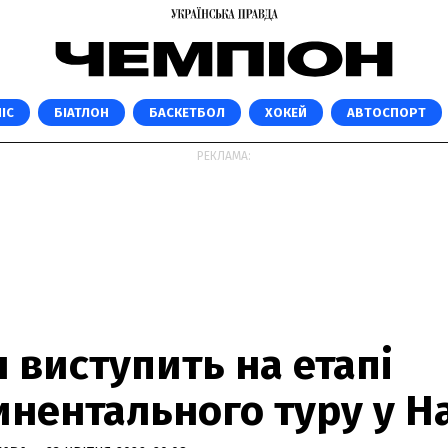
ІС
БІАТЛОН
БАСКЕТБОЛ
ХОКЕЙ
АВТОСПОРТ
РЕКЛАМА:
 виступить на етапі
инентального туру у Н