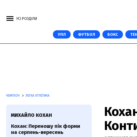
УСІ РОЗДІЛИ
УПЛ
ФУТБОЛ
БОКС
ТЕН
ЧЕМПІОН
ЛЕГКА АТЛЕТИКА
Кохан
МИХАЙЛО КОХАН
Конт
Кохан: Переношу пік форми
на серпень-вересень