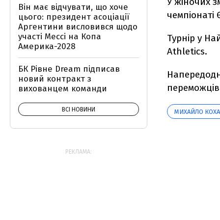
У жіночих з
Він має відчувати, що хоче
чемпіонаті 
цього: президент асоціації
Аргентини висловився щодо
участі Мессі на Копа
Турнір у На
Америка-2028
Athletics.
БК Рівне Dream підписав
Напередодн
новий контракт з
переможців 
вихованцем команди
ВСІ НОВИНИ
МИХАЙЛО КОХ
РЕКЛАМА: