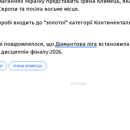
маганнях Україну представить Ірина Климець, як
Європи та посіла восьме місце.
йробі входить до "золотої" категорії Континентал
і повідомлялося, що
Діамантова ліга
встановила 
дисциплін фіналу-2026.
АН
ІРИНА КЛИМЕЦЬ
РЕКЛАМА: