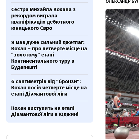
ОЛЕКСАНДР БУ
Сестра Михайла Кохана з
рекордом виграла
кваліфікацію дебютного
юнацького Євро
Я мав дуже сильний джетлаг:
Кохан – про четверте місце на
"золотому" етапі
Континентального туру в
Будапешті
6 сантиметрів від "бронзи":
Кохан посів четверте місце на
етапі Діамантової ліги
Кохан виступить на етапі
Діамантової ліги в Юджині