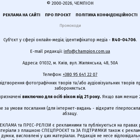
© 2000-2026, ЧЕМПІОН
РЕКЛАМА НА САЙТІ
ПРО ПРОЄКТ
ПОЛІТИКА КОНФІДЕНЦІЙНОСТІ
Промокоди
Суб'єкт у сфері онлайн-медіа; ідентифікатор медіа -
R40-04706
.
E-mail редакції:
info@champion.com.ua
Адреса: 01032, м. Київ, вул. Жилянська, 48, 50А
Телефон:
+380 95 641 22 07
відтворення фотографічних творів та/або аудіовізуальних творів п
забороняється.
 призначені
виключно для осіб віком від 21 року.
Якщо вам менше 21
е за умови посилання (для інтернет-видань - відкрите гіперпосила
абзацу.
КЛАМА та ПРЕС-РЕЛІЗИ є рекламними та публікуються на правах р
Матеріали з плашкою СПЕЦПРОЄКТ та ЗА ПІДТРИМКИ також є реклам
є думки, висловлені у цих матеріалах. Редакція не несе відповідальн