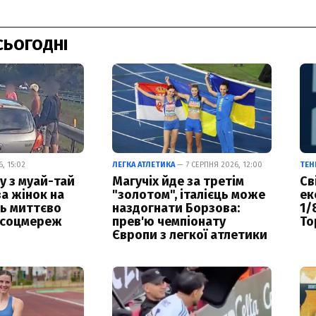
СЬОГОДНІ
, 15:02
ЛЕГКА АТЛЕТИКА
— 7 СЕРПНЯ 2026, 12:00
ТЕН
у з муай-тай
Магучіх йде за третім
Св
за жінок на
"золотом", італієць може
ек
ць миттєво
наздогнати Борзова:
1/
 соцмереж
прев'ю чемпіонату
То
Європи з легкої атлетики