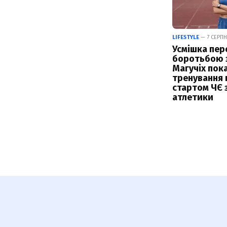
LIFESTYLE
— 7 СЕРПН
Усмішка пер
боротьбою з
Магучіх пок
тренування 
стартом ЧЄ з
атлетики