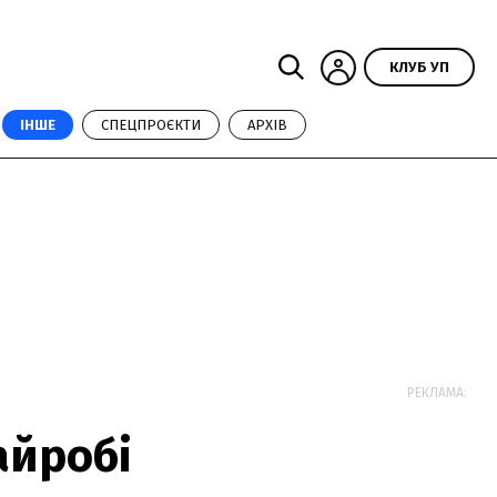
КЛУБ УП
ІНШЕ
СПЕЦПРОЄКТИ
АРХІВ
РЕКЛАМА:
айробі