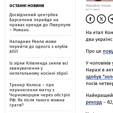
ОСТАННІ НОВИНИ
Михайло Кохан
GETTY IMAGES
Досвідчений центрбек
Барселони перейде на
правах оренди до Ліверпуля
– Романо
На етап Кон
два українс
Нападник Реала може
перейти до одного з клубів
Про це
пов
АПЛ
У чоловіків
Із зірки Клівленда зняли всі
звинувачення у
Наразі в ак
нелегальному носінні зброї
здобув "зол
посів четве
Тренер Колоса – про
перенесення матчу з
Чорноморцем через обстріл
Найкращий р
РФ: Як після такого можна
рекорд
– 82
грати?