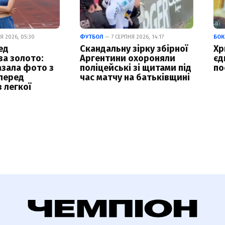
Я 2026, 05:30
ФУТБОЛ
— 7 СЕРПНЯ 2026, 14:17
БОК
ед
Скандальну зірку збірної
Хр
а золото:
Аргентини охороняли
єд
азала фото з
поліцейські зі щитами під
по
перед
час матчу на батьківщині
 легкої