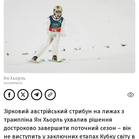
Ян Хьорль
SKIJUMPING.PL
Зірковий австрійський стрибун на лижах з
трампліна Ян Хьорль ухвалив рішення
достроково завершити поточний сезон – він
не виступить у заключних етапах Кубку світу в