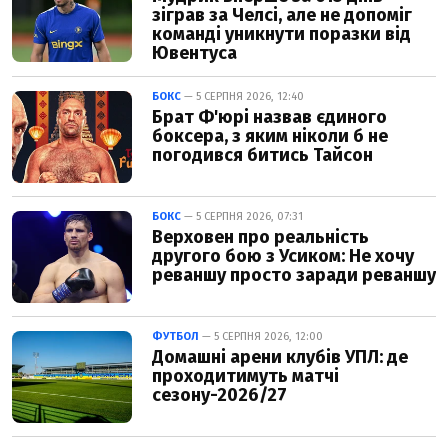
зіграв за Челсі, але не допоміг
команді уникнути поразки від
Ювентуса
БОКС
— 5 СЕРПНЯ 2026, 12:40
Брат Ф'юрі назвав єдиного
боксера, з яким ніколи б не
погодився битись Тайсон
БОКС
— 5 СЕРПНЯ 2026, 07:31
Верховен про реальність
другого бою з Усиком: Не хочу
реваншу просто заради реваншу
ФУТБОЛ
— 5 СЕРПНЯ 2026, 12:00
Домашні арени клубів УПЛ: де
проходитимуть матчі
сезону-2026/27