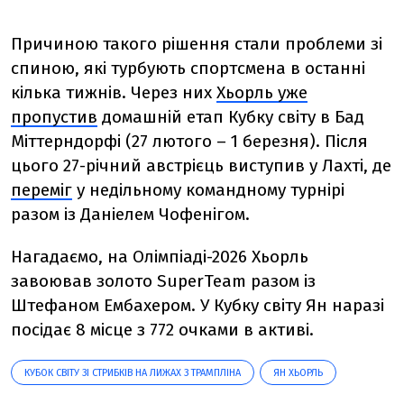
Причиною такого рішення стали проблеми зі
спиною, які турбують спортсмена в останні
кілька тижнів. Через них
Хьорль уже
пропустив
домашній етап Кубку світу в Бад
Міттерндорфі
(27
лютого – 1 березня). Після
цього 27-річний австрієць виступив у Лахті, де
переміг
у недільному командному турнірі
разом із Даніелем Чофенігом.
Нагадаємо, на Олімпіаді-2026 Хьорль
завоював золото SuperTeam разом із
Штефаном Ембахером. У Кубку світу Ян наразі
посідає 8 місце з 772 очками в активі.
КУБОК СВІТУ ЗІ СТРИБКІВ НА ЛИЖАХ З ТРАМПЛІНА
ЯН ХЬОРЛЬ