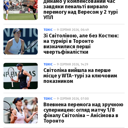
Динамо у компенсований час
завдяки пенальті вирвало
перемогу над Вересом у 2 турі
УПЛ
ТЕНІС
— 9 СЕРПНЯ 2026, 06:49
Зі Світоліною, але без Костюк:
на турнірі в Торонто
визначилися перші
чвертьфіналістки
ТЕНІС
— 9 СЕРПНЯ 2026, 14:29
Світоліна вийшла на перше
місце у WTA-турі за ключовим
показником
ТЕНІС
— 9 СЕРПНЯ 2026, 07:00
Впевнена перемога над зручною
суперницею: огляд матчу 1/8
фіналу Світоліна – Анісімова в
Торонто