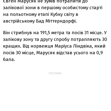
Євген Марусяк не зумів потрапити до
залікової зони в першому особистому старті
на польотному етапі Кубку світу в
австрійському Бад Міттерндорфі.
Він стрибнув на 191,5 метра та посів 31 місце. У
залікову зону та другу спробу потрапляють 30
кращих. Від норвежця Маріуса Ліндвіка, який
посів 30 місце, Марусяк відстав усього на 0,9
бала.
РЕКЛАМА: