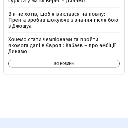
Суркіса у матчі Верес – Динамо
Він не хотів, щоб я виклався на повну:
Пренга зробив шокуюче зізнання після бою
з Джошуа
Хочемо стати чемпіонами та пройти
якомога далі в Європі: Кабаєв – про амбіції
Динамо
ВСІ НОВИНИ