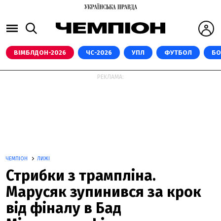
ВІМБЛДОН-2026
ЧС-2026
УПЛ
ФУТБОЛ
БО
РЕКЛАМА:
ЧЕМПІОН
ЛИЖІ
Стрибки з трампліна.
Марусяк зупинився за крок
від фіналу в Бад