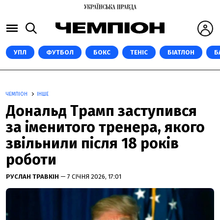
УПЛ
ФУТБОЛ
БОКС
ТЕНІС
БІАТЛОН
Б
ЧЕМПІОН
ІНШЕ
Дональд Трамп заступився
за іменитого тренера, якого
звільнили після 18 років
роботи
РУСЛАН ТРАВКІН
— 7 СІЧНЯ 2026, 17:01