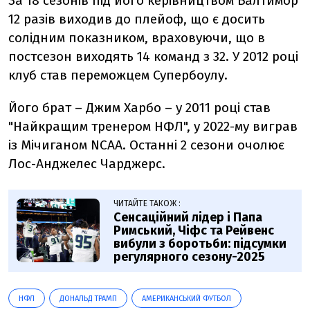
За 18 сезонів під його керівництвом Балтимор
12 разів виходив до плейоф, що є досить
солідним показником, враховуючи, що в
постсезон виходять 14 команд з 32. У 2012 році
клуб став переможцем Супербоулу.
Його брат – Джим Харбо – у 2011 році став
"Найкращим тренером НФЛ", у 2022-му виграв
із Мічиганом NCAA. Останні 2 сезони очолює
Лос-Анджелес Чарджерс.
ЧИТАЙТЕ ТАКОЖ :
Сенсаційний лідер і Папа
Римський, Чіфс та Рейвенс
вибули з боротьби: підсумки
регулярного сезону-2025
НФЛ
ДОНАЛЬД ТРАМП
АМЕРИКАНСЬКИЙ ФУТБОЛ