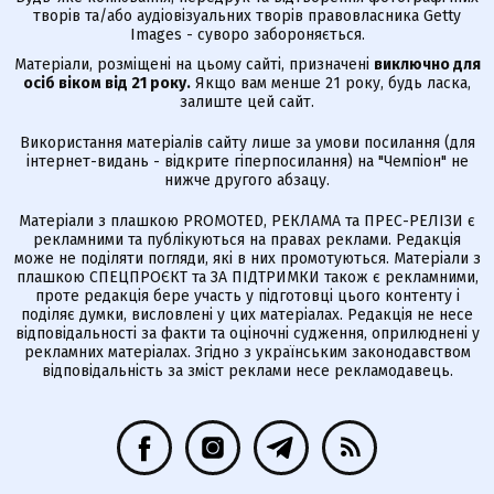
творів та/або аудіовізуальних творів правовласника Getty
Images - суворо забороняється.
Матеріали, розміщені на цьому сайті, призначені
виключно для
осіб віком від 21 року.
Якщо вам менше 21 року, будь ласка,
залиште цей сайт.
Використання матеріалів сайту лише за умови посилання (для
інтернет-видань - відкрите гіперпосилання) на "Чемпіон" не
нижче другого абзацу.
Матеріали з плашкою PROMOTED, РЕКЛАМА та ПРЕС-РЕЛІЗИ є
рекламними та публікуються на правах реклами. Редакція
може не поділяти погляди, які в них промотуються. Матеріали з
плашкою СПЕЦПРОЄКТ та ЗА ПІДТРИМКИ також є рекламними,
проте редакція бере участь у підготовці цього контенту і
поділяє думки, висловлені у цих матеріалах. Редакція не несе
відповідальності за факти та оціночні судження, оприлюднені у
рекламних матеріалах. Згідно з українським законодавством
відповідальність за зміст реклами несе рекламодавець.