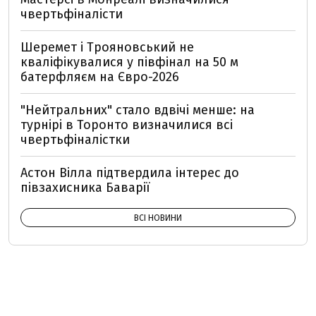
чвертьфіналісти
Шеремет і Трояновський не
кваліфікувалися у півфінал на 50 м
батерфляєм на Євро-2026
"Нейтральних" стало вдвічі менше: на
турнірі в Торонто визначилися всі
чвертьфіналістки
Астон Вілла підтвердила інтерес до
півзахисника Баварії
ВСІ НОВИНИ