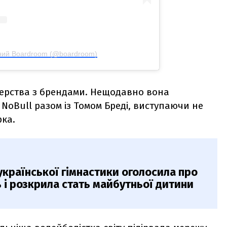
ний Boardroom (@boardroom)
ерства з брендами. Нещодавно вона
NoBull разом із Томом Бреді, виступаючи не
рка.
української гімнастики оголосила про
ь і розкрила стать майбутньої дитини