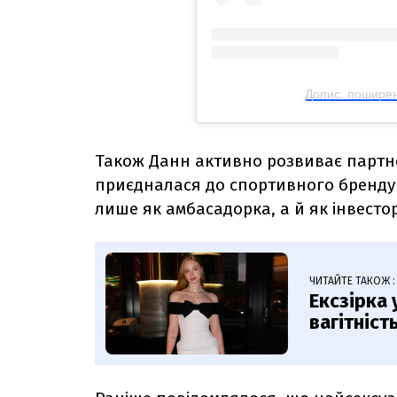
Допис, пошире
Також Данн активно розвиває партн
приєдналася до спортивного бренду 
лише як амбасадорка, а й як інвесто
ЧИТАЙТЕ ТАКОЖ :
Ексзірка 
вагітніст