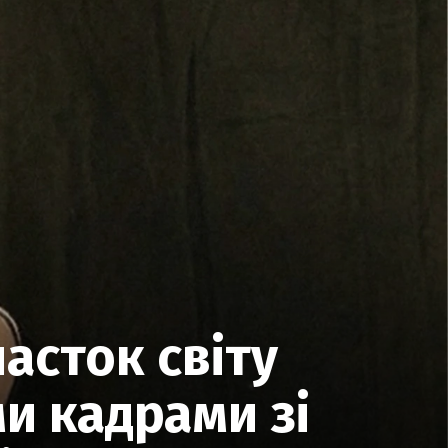
асток світу
и кадрами зі