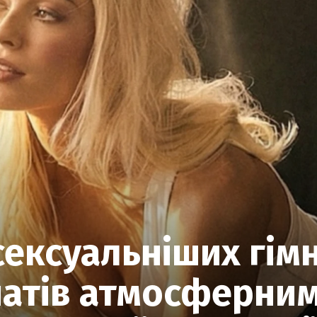
сексуальніших гімн
атів атмосферним