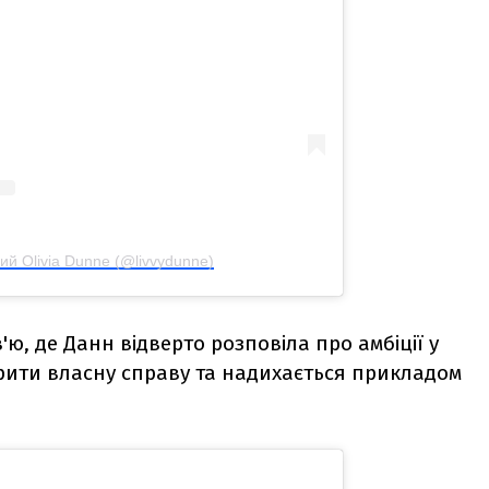
й Olivia Dunne (@livvydunne)
'ю, де Данн відверто розповіла про амбіції у
ворити власну справу та надихається прикладом