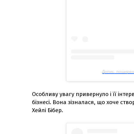
Допис, поширени
Особливу увагу привернуло і її інтерв
бізнесі. Вона зізналася, що хоче ст
Хейлі Бібер.