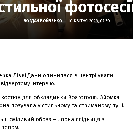
стильної фотосесі
БОГДАН ВОЙЧЕНКО
— 10 КВІТНЯ 2026, 07:30
ерка Лівві Данн опинилася в центрі уваги
відвертому інтерв'ю.
 костюм для обкладинки Boardroom. Зйомка
она позувала у стильному та стриманому луці.
ільш сміливий образ
–
чорна спідниця з
 топом.