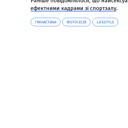
Раніше повідомлялося, що найсексуа
ефектними кадрами зі спортзалу
.
ГІМНАСТИКА
ФОТОСЕСІЯ
LIFESTYLE