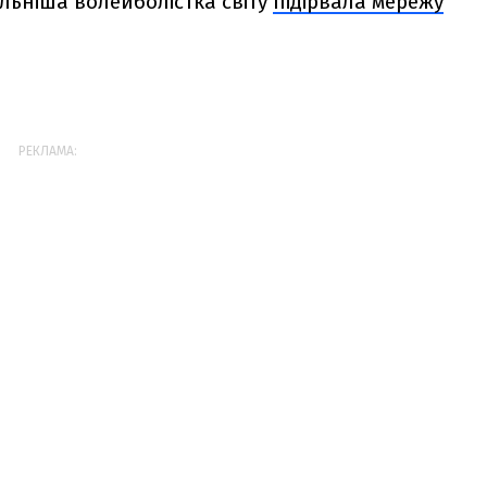
льніша волейболістка світу
підірвала мережу
РЕКЛАМА: