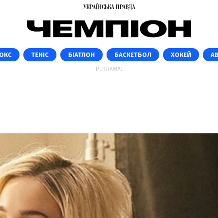
ОКС
ТЕНІС
БІАТЛОН
БАСКЕТБОЛ
ХОКЕЙ
А
РЕКЛАМА: