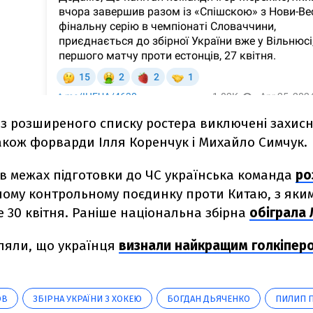
 з розширеного списку ростера виключені захис
акож форварди Ілля Коренчук і Михайло Симчук.
 в межах підготовки до ЧС українська команда
ро
му контрольному поєдинку проти Китаю, з яким в
 30 квітня. Раніше національна збірна
обіграла 
ляли, що українця
визнали найкращим голкіпер
ОВ
ЗБІРНА УКРАЇНИ З ХОКЕЮ
БОГДАН ДЬЯЧЕНКО
ПИЛИП 