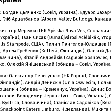
: Богдан Дьяченко (Сокіл, Україна), Едуард Захар
, Гліб Арцатбанов (Alberni Valley Bulldogs, Канада
и: Ігор Мережко (HK Spisska Nova Ves, Словаччи
 Україна), Іван Сисак (Dunaújvárosi Acélbikák, Уг
Falls Stampede, США), Пилип Пангелов-Юлдашев (
 Артем Гребеник (Ketterä, Фінляндія), Олексій Д
ваччина), Віталій Андрейків (Zaglebie Sosnowiec
о, Олексій Янішевський (обидва – Сокіл, Україна
ки: Олександр Пересунько (HK Poprad, Словаччин
Фінляндія), Андрій Денискін (Unia Oswiecim, Польщ
вошапкін (обидва – Кременчук, Україна), Денис Б
ахаров, Володимир Чердак (усі – Сокіл, Україна),
 Bystrica, Словаччина), Станіслав Садовіков (Beran
Snackpoint Eaters Limburg, Нідерланди), Микита