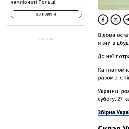
чемпіонаті Польщі
ВСІ НОВИНИ
Відома оста
РЕКЛАМА:
який відбуд
До неї потра
Капітаном 
разом зі Сп
Українці ро
суботу, 27 к
Збірна Укра
Склад У