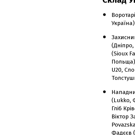
Воротарі
Україна)
Захисник
(Дніпро,
(Sioux 
Польща),
U20, Сло
Толстушк
Нападни
(Lukko, 
Гліб Крі
Віктор З
Povazska
Фадєєв (