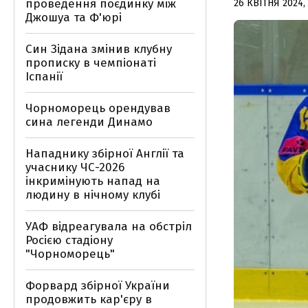
проведення поєдинку між
26 КВІТНЯ 2024, 
Джошуа та Ф'юрі
Син Зідана змінив клубну
прописку в чемпіонаті
Іспанії
Чорноморець орендував
сина легенди Динамо
Нападнику збірної Англії та
учаснику ЧС-2026
інкримінують напад на
людину в нічному клубі
УАФ відреагувала на обстріл
Росією стадіону
"Чорноморець"
Форвард збірної України
продовжить кар'єру в