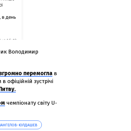
ник Володимир
згромно перемогла
в
 офіційній зустрічі
Литву.
ом
чемпіонату світу U-
ПАНГЕЛОВ-ЮЛДАШЕВ