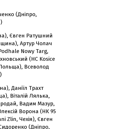
ченко (Дніпро,
)
на), Євген Ратушний
орщина), Артур Чолач
Podhale Nowy Targ,
ахновський (HC Kosice
, Польща), Всеволод
)
а), Даніїл Трахт
а), Віталій Лялька,
ородай, Вадим Мазур,
 Олексій Ворона (HK 95
i Zlin, Чехія), Євген
 Сидоренко (Дніпро,