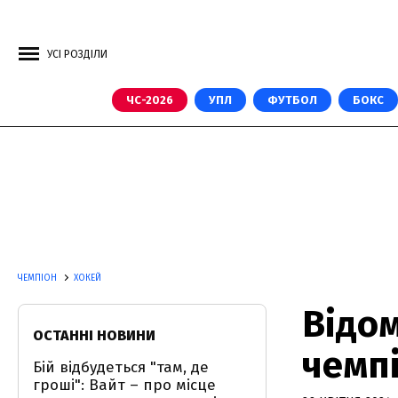
УСІ РОЗДІЛИ
ЧС-2026
УПЛ
ФУТБОЛ
БОКС
ЧЕМПІОН
ХОКЕЙ
Відом
ОСТАННІ НОВИНИ
чемпі
Бій відбудеться "там, де
гроші": Вайт – про місце