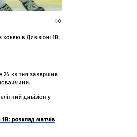
 хокею в Дивізіоні 1В,
е 24 квітня завершив
Словаччини.
елітний дивізіон у
і 1В: розклад матчів