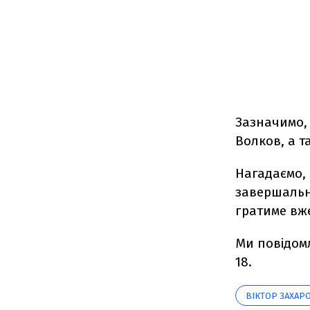
Зазначимо,
Волков, а т
Нагадаємо,
завершально
гратиме вже
Ми повідом
18.
ВІКТОР ЗАХАР