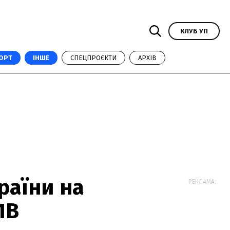
КЛУБ УП
ОРТ
ІНШЕ
СПЕЦПРОЄКТИ
АРХІВ
раїни на
РЕКЛАМА:
1В