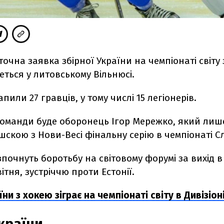
точна заявка збірної України на чемпіонаті світу з
еться у литовському Вільнюсі.
пили 27 гравців, у тому числі 15 легіонерів.
команди буде оборонець Ігор Мережко, який лиш
ішскою з Нови-Весі фінальну серію в чемпіонаті 
зпочнуть боротьбу на світовому форумі за вихід в 
вітня, зустріччю проти Естонії.
їни з хокею зіграє на чемпіонаті світу в Дивізіон
країни