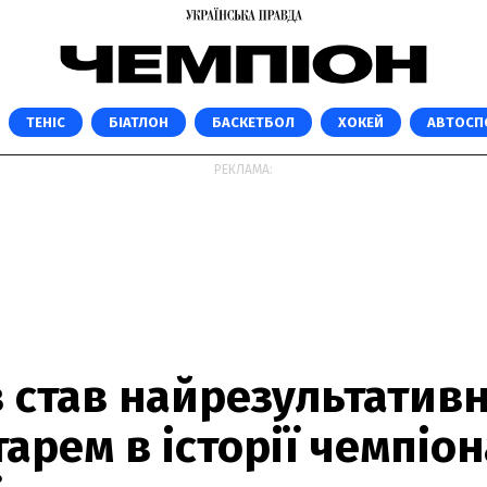
ТЕНІС
БІАТЛОН
БАСКЕТБОЛ
ХОКЕЙ
АВТОСП
РЕКЛАМА:
в став найрезультатив
арем в історії чемпіон