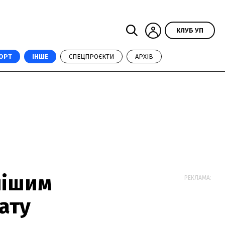
КЛУБ УП
ОРТ
ІНШЕ
СПЕЦПРОЄКТИ
АРХІВ
нішим
РЕКЛАМА:
ату