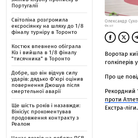
Португалії
Світоліна розгромила
Олександр Сухо
ексросіянку на шляху до 1/8
ФК ХІТ
фіналу турніру в Торонто
Костюк впевнено обіграла
Кіз і вийшла в 1/8 фіналу
Воротар ки
"тисячника" в Торонто
голкіперів у
Добре, що він відчув силу
Про це пові
ударів: дядько Ф'юрі оцінив
повернення Джошуа після
Рекордний 1
смертельної аварії
проти Атле
Ще шість років і назавжди:
Екстра-ліги.
Вінісіус прокоментував
продовження контракту з
Реалом