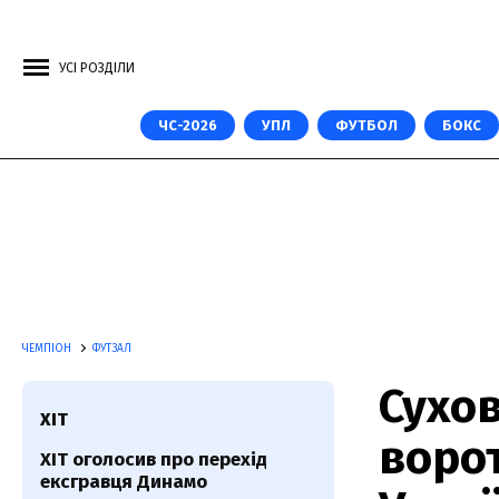
УСІ РОЗДІЛИ
ЧС-2026
УПЛ
ФУТБОЛ
БОКС
ЧЕМПІОН
ФУТЗАЛ
Сухо
ХІТ
ворот
ХІТ оголосив про перехід
ексгравця Динамо