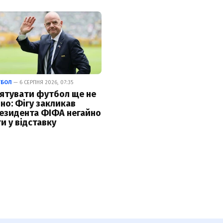
ТБОЛ
— 6 СЕРПНЯ 2026, 07:35
ятувати футбол ще не
зно: Фігу закликав
езидента ФІФА негайно
ти у відставку