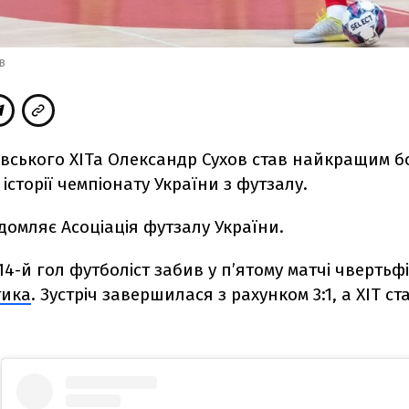
в
ївського ХІТа Олександр Сухов став найкращим 
 історії чемпіонату України з футзалу.
домляє Асоціація футзалу України.
4-й гол футболіст забив у п’ятому матчі чвертьф
тика
.
Зустріч завершилася з рахунком 3:1, а ХІТ ст