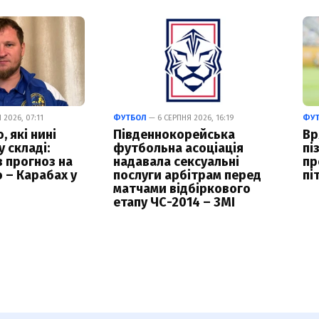
2026, 07:11
ФУТБОЛ
— 6 СЕРПНЯ 2026, 16:19
ФУ
 які нині
Південнокорейська
Вр
 складі:
футбольна асоціація
пі
в прогноз на
надавала сексуальні
пр
 – Карабах у
послуги арбітрам перед
пі
матчами відбіркового
етапу ЧС-2014 – ЗМІ