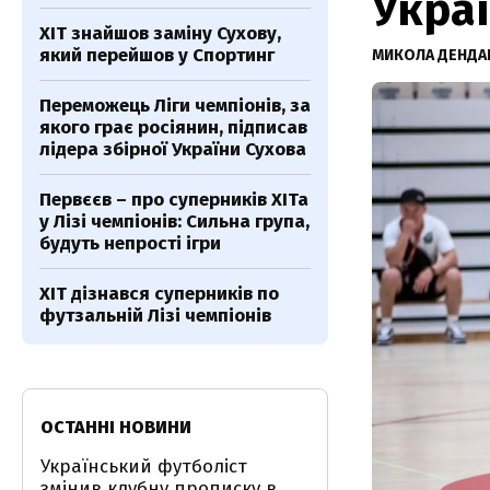
Укра
ХІТ знайшов заміну Сухову,
який перейшов у Спортинг
МИКОЛА ДЕНДА
Переможець Ліги чемпіонів, за
якого грає росіянин, підписав
лідера збірної України Сухова
Первєєв – про суперників ХІТа
у Лізі чемпіонів: Сильна група,
будуть непрості ігри
ХІТ дізнався суперників по
футзальній Лізі чемпіонів
ОСТАННІ НОВИНИ
Український футболіст
змінив клубну прописку в