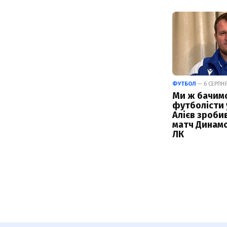
ФУТБОЛ
— 6 СЕРПНЯ 
Ми ж бачимо,
футболісти у
Алієв зроби
матч Динамо
ЛК