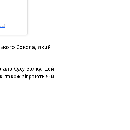
ua)
цького Сокола, який
олала Суху Балку. Цей
які також зіграють 5-й