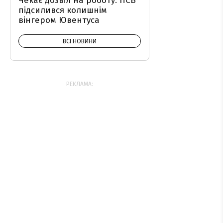
Чекає дозвіл на роботу: ПСВ
підсилився колишнім
вінгером Ювентуса
ВСІ НОВИНИ
РЕКЛАМА: