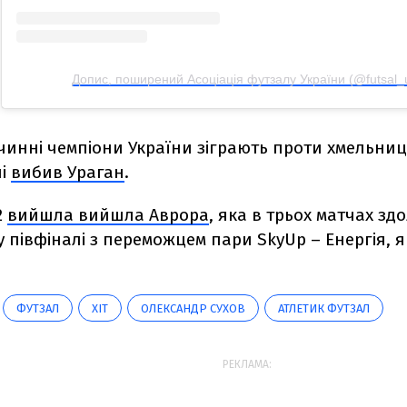
Допис, поширений Асоціація футзалу України (@futsal_
 чинні чемпіони України зіграють проти хмельни
і
вибив Ураган
.
2
вийшла вийшла Аврора
, яка в трьох матчах зд
 у півфіналі з переможцем пари SkyUp
– Енергія, 
ФУТЗАЛ
ХІТ
ОЛЕКСАНДР СУХОВ
АТЛЕТИК ФУТЗАЛ
РЕКЛАМА: