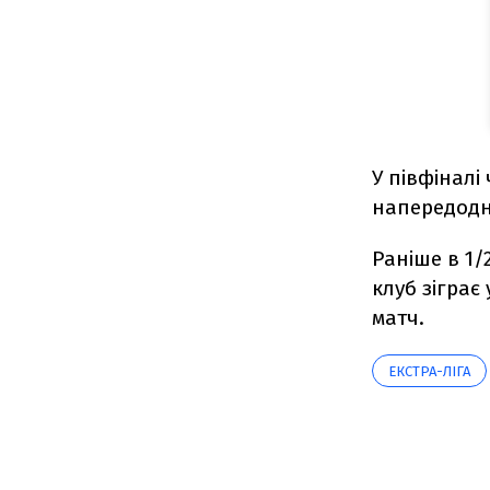
У півфіналі
напередодн
Раніше в 1/
клуб зіграє
матч.
ЕКСТРА-ЛІГА