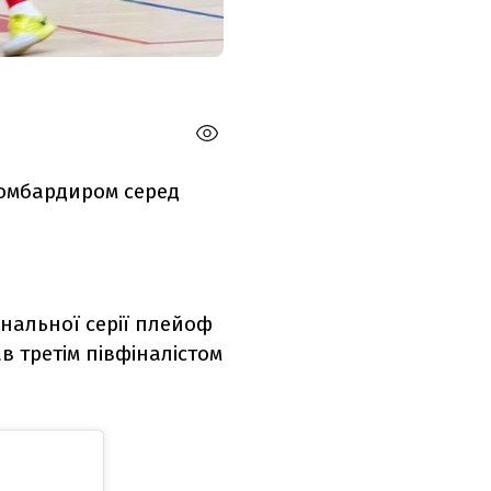
бомбардиром серед
інальної серії плейоф
ав третім півфіналістом