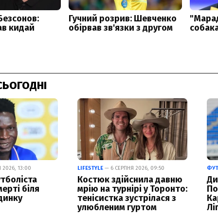
СЬОГОДНІ
 2026, 13:00
LIFESTYLE
— 6 СЕРПНЯ 2026, 09:50
ФУ
тболіста
Костюк здійснила давню
Ди
ерті біля
мрію на турнірі у Торонто:
По
динку
тенісистка зустрілася з
Ка
улюбленим гуртом
Лі