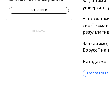
за Челсі після повернення
За даними с
універсал с
ВСІ НОВИНИ
У поточному
своєї команд
результатив
РЕКЛАМА:
Зазначимо, 
Боруссії на
Нагадаємо,
РАФАЕЛ ГЕРРЕ