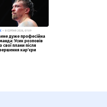
С
— 8 СЕРПНЯ 2026, 07:09
мене дуже професійна
манда: Усик розповів
о свої плани після
вершення кар'єри