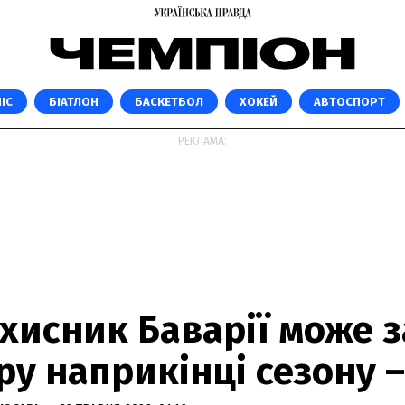
ІС
БІАТЛОН
БАСКЕТБОЛ
ХОКЕЙ
АВТОСПОРТ
РЕКЛАМА:
хисник Баварії може 
ру наприкінці сезону –