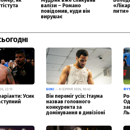
СЬОГОДНІ
6, 22:13
БОКС
— 8 СЕРПНЯ 2026, 10:43
ФУ
варіанти: Усик
Він переміг усіх: Ітаума
Ро
аступний
назвав головного
Од
конкурента за
за
домінування в дивізіоні
Ль