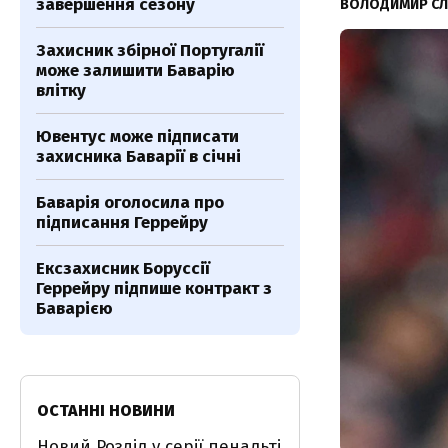
завершення сезону
ВОЛОДИМИР С
Захисник збірної Португалії
може залишити Баварію
влітку
Ювентус може підписати
захисника Баварії в січні
Баварія оголосила про
підписання Геррейру
Ексзахисник Боруссії
Геррейру підпише контракт з
Баварією
ОСТАННІ НОВИНИ
Новий Розділ у серії пенальті