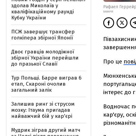
здолав Миколаїв у
Рафаел Геррей
кваліфікаційному раунді
БАВАРІЯ
Кубку України
ПСЖ завершує трансфер
голкіпера збірної Японії
Півзахисник
завершення
Двоє гравців молодіжної
збірної України перейшли
Про це
пов
до празької Славії
Мюнхенський
Тур Польщі. Барре виграв 6
португальце
етап, Скароні очолив
загальний залік
інтерес до 
Залишив ринг зі струсом
Водночас п
мозку: Ітаума пригадав
кар'єру, ос
найважчий бій у кар'єрі
різноманіт
Мудрик зіграв другий матч