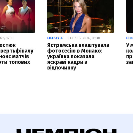
26, 12:00
LIFESTYLE
— 8 СЕРПНЯ 2026, 05:30
БОК
Костюк
Ястремська влаштувала
У 
чвертьфіналу
фотосесію в Монако:
ко
нонс матчів
українка показала
пр
оти топових
яскраві кадри з
за
відпочинку