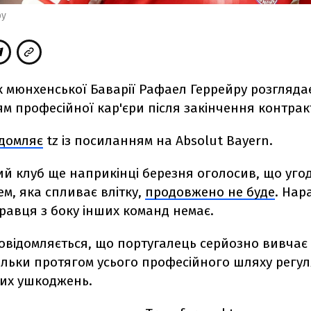
ру
 мюнхенської Баварії Рафаел Геррейру розглядає
м професійної кар'єри після закінчення контрак
ідомляє
tz із посиланням на Absolut Bayern.
 клуб ще наприкінці березня оголосив, що угод
м, яка спливає влітку,
продовжено не буде
. Нар
гравця з боку інших команд немає.
овідомляється, що португалець серйозно вивчає 
кільки протягом усього професійного шляху регу
них ушкоджень.