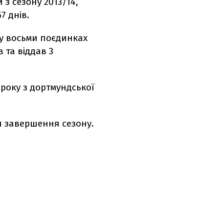
з сезону 2013/14,
7 днів.
 у восьми поєдинках
в та віддав 3
 року з дортмундської
я завершення сезону.