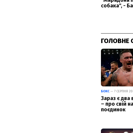
ГОЛОВНЕ 
БОКС
— 7 СЕРПНЯ 202
Зараз є два 
– про свій н
поєдинок