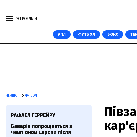
УСІ РОЗДІЛИ
УПЛ
ФУТБОЛ
БОКС
ТЕН
ЧЕМПІОН
ФУТБОЛ
Півза
РАФАЕЛ ГЕРРЕЙРУ
кар'є
Баварія попрощається з
чемпіоном Європи після