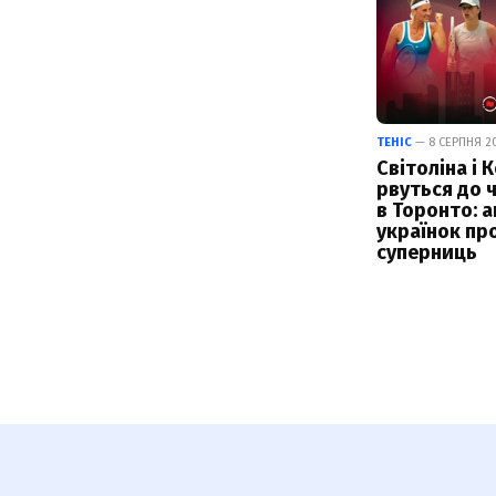
ТЕНІС
— 8 СЕРПНЯ 20
Світоліна і 
рвуться до 
в Торонто: а
українок пр
суперниць