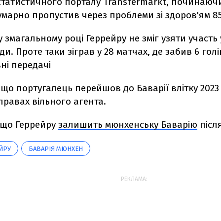
татистичного порталу Transfermarkt, починаючи 
умарно пропустив через проблеми зі здоров'ям 85
 змагальному році Геррейру не зміг узяти участь
и. Проте таки зіграв у 28 матчах, де забив 6 голі
ні передачі
що португалець перейшов до Баварії влітку 2023
 правах вільного агента.
 що Геррейру
залишить мюнхенську Баварію
післ
ЙРУ
БАВАРІЯ МЮНХЕН
РЕКЛАМА: