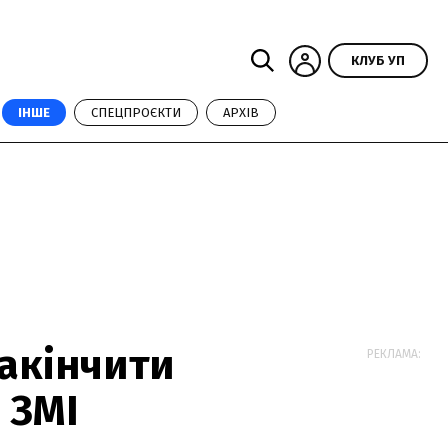
КЛУБ УП
ІНШЕ
СПЕЦПРОЄКТИ
АРХІВ
закінчити
РЕКЛАМА:
 ЗМІ