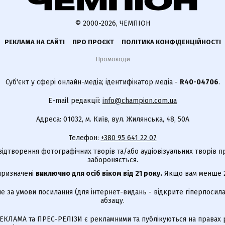
© 2000-2026, ЧЕМПІОН
РЕКЛАМА НА САЙТІ
ПРО ПРОЄКТ
ПОЛІТИКА КОНФІДЕНЦІЙНОСТІ
Промокоди
Суб'єкт у сфері онлайн-медіа; ідентифікатор медіа -
R40-04706
.
E-mail редакції:
info@champion.com.ua
Адреса: 01032, м. Київ, вул. Жилянська, 48, 50А
Телефон:
+380 95 641 22 07
відтворення фотографічних творів та/або аудіовізуальних творів п
забороняється.
 призначені
виключно для осіб віком від 21 року.
Якщо вам менше 21
е за умови посилання (для інтернет-видань - відкрите гіперпосила
абзацу.
КЛАМА та ПРЕС-РЕЛІЗИ є рекламними та публікуються на правах р