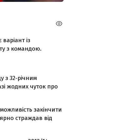
 варіант із
ту з командою.
у з 32-річним
азі жодних чуток про
можливість закінчити
лярно страждав від