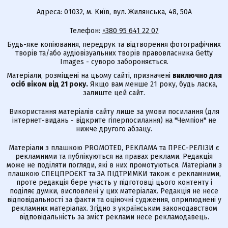
Адреса: 01032, м. Київ, вул. Жилянська, 48, 50А
Телефон:
+380 95 641 22 07
Будь-яке копіювання, передрук та відтворення фотографічних
творів та/або аудіовізуальних творів правовласника Getty
Images - суворо забороняється.
Матеріали, розміщені на цьому сайті, призначені
виключно для
осіб віком від 21 року.
Якщо вам менше 21 року, будь ласка,
залиште цей сайт.
Використання матеріалів сайту лише за умови посилання (для
інтернет-видань - відкрите гіперпосилання) на "Чемпіон" не
нижче другого абзацу.
Матеріали з плашкою PROMOTED, РЕКЛАМА та ПРЕС-РЕЛІЗИ є
рекламними та публікуються на правах реклами. Редакція
може не поділяти погляди, які в них промотуються. Матеріали з
плашкою СПЕЦПРОЄКТ та ЗА ПІДТРИМКИ також є рекламними,
проте редакція бере участь у підготовці цього контенту і
поділяє думки, висловлені у цих матеріалах. Редакція не несе
відповідальності за факти та оціночні судження, оприлюднені у
рекламних матеріалах. Згідно з українським законодавством
відповідальність за зміст реклами несе рекламодавець.