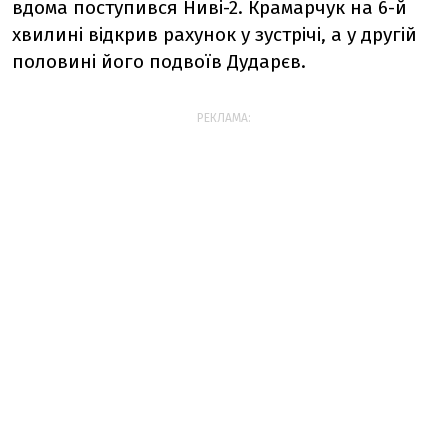
вдома поступився Ниві-2. Крамарчук на 6-й
хвилині відкрив рахунок у зустрічі, а у другій
половині його подвоїв Дударєв.
РЕКЛАМА: