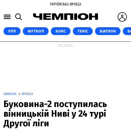
УПЛ
ФУТБОЛ
БОКС
ТЕНІС
БІАТЛОН
Б
РЕКЛАМА:
ЧЕМПІОН
ФУТБОЛ
Буковина-2 поступилась
вінницькій Ниві у 24 турі
Другої ліги