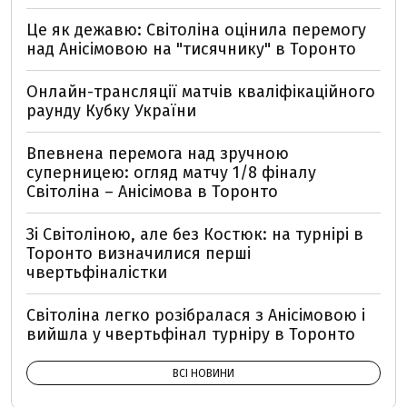
Це як дежавю: Світоліна оцінила перемогу
над Анісімовою на "тисячнику" в Торонто
Онлайн-трансляції матчів кваліфікаційного
раунду Кубку України
Впевнена перемога над зручною
суперницею: огляд матчу 1/8 фіналу
Світоліна – Анісімова в Торонто
Зі Світоліною, але без Костюк: на турнірі в
Торонто визначилися перші
чвертьфіналістки
Світоліна легко розібралася з Анісімовою і
вийшла у чвертьфінал турніру в Торонто
ВСІ НОВИНИ