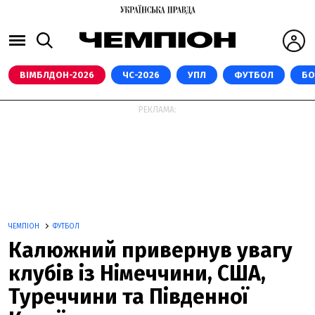
ВІМБЛДОН-2026
ЧС-2026
УПЛ
ФУТБОЛ
БО
РЕКЛАМА:
ЧЕМПІОН
ФУТБОЛ
Калюжний привернув увагу
клубів із Німеччини, США,
Туреччини та Південної