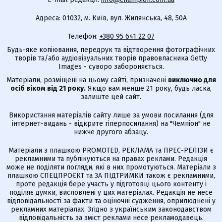
Адреса: 01032, м. Київ, вул. Жилянська, 48, 50А
Телефон:
+380 95 641 22 07
Будь-яке копіювання, передрук та відтворення фотографічних
творів та/або аудіовізуальних творів правовласника Getty
Images - суворо забороняється.
Матеріали, розміщені на цьому сайті, призначені
виключно для
осіб віком від 21 року.
Якщо вам менше 21 року, будь ласка,
залиште цей сайт.
Використання матеріалів сайту лише за умови посилання (для
інтернет-видань - відкрите гіперпосилання) на "Чемпіон" не
нижче другого абзацу.
Матеріали з плашкою PROMOTED, РЕКЛАМА та ПРЕС-РЕЛІЗИ є
рекламними та публікуються на правах реклами. Редакція
може не поділяти погляди, які в них промотуються. Матеріали з
плашкою СПЕЦПРОЄКТ та ЗА ПІДТРИМКИ також є рекламними,
проте редакція бере участь у підготовці цього контенту і
поділяє думки, висловлені у цих матеріалах. Редакція не несе
відповідальності за факти та оціночні судження, оприлюднені у
рекламних матеріалах. Згідно з українським законодавством
відповідальність за зміст реклами несе рекламодавець.