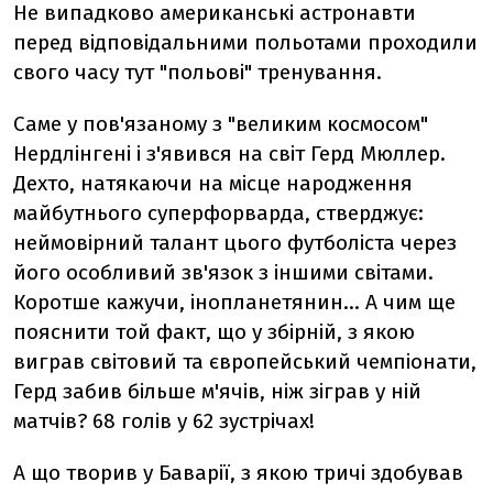
Не випадково американські астронавти
перед відповідальними польотами проходили
свого часу тут "польові" тренування.
Саме у пов'язаному з "великим космосом"
Нердлінгені і з'явився на світ Герд Мюллер.
Дехто, натякаючи на місце народження
майбутнього суперфорварда, стверджує:
неймовірний талант цього футболіста через
його особливий зв'язок з іншими світами.
Коротше кажучи, інопланетянин... А чим ще
пояснити той факт, що у збірній, з якою
виграв світовий та європейський чемпіонати,
Герд забив більше м'ячів, ніж зіграв у ній
матчів? 68 голів у 62 зустрічах!
А що творив у Баварії, з якою тричі здобував