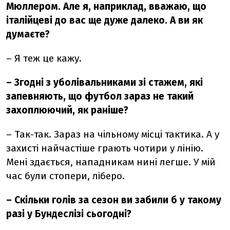
Мюллером. Але я, наприклад, вважаю, що
італійцеві до вас ще дуже далеко. А ви як
думаєте?
–
Я теж це кажу.
–
Згодні з уболівальниками зі стажем, які
запевняють, що футбол зараз не такий
захоплюючий, як раніше?
–
Так-так. Зараз на чільному місці тактика. А у
захисті найчастіше грають чотири у лінію.
Мені здається, нападникам нині легше. У мій
час були стопери, ліберо.
–
Скільки голів за сезон ви забили б у такому
разі у Бундеслізі сьогодні?