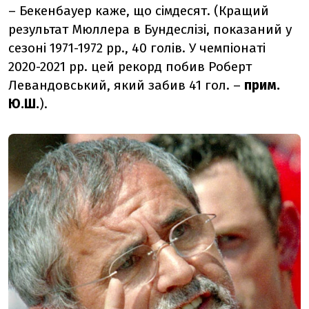
–
Бекенбауер каже, що сімдесят. (Кращий
результат Мюллера в Бундеслізі, показаний у
сезоні 1971-1972 рр., 40 голів. У чемпіонаті
2020-2021 рр. цей рекорд побив Роберт
Левандовський, який забив 41 гол.
–
прим.
Ю.Ш.
).