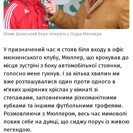
Юхим Шаїнський бере інтерв'ю у Герда Мюллера
У призначений час я стояв біля входу в офіс
мюнхенського клубу, Мюллер, що крокував до
місця зустрічі з боку автомобільної стоянки,
голосно мене гукнув. І за кілька хвилин ми
вже розташувалися один проти одного в
м'яких шкіряних кріслах у кімнаті зі
стелажами, заповненими різноманітними
кубками та іншими футбольними трофеями.
Розмовляючи з Мюллером, весь час мимоволі
ловив себе на думці, що сиджу поруч із живою
легендою.