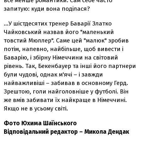
все менше романтики. Сам себе часто
запитую: куди вона поділася?
...У шістдесятих тренер Баварії Златко
Чайковський назвав його "маленький
товстий Мюллер". Саме цей "малюк" зробив
потім, напевно, найбільше, щоб вивести і
Баварію, і збірну Німеччини на світовий
рівень. Так, Бекенбауер та інші його партнери
були чудові, однак м'ячі – і завжди
найважливіші – забивав в основному Герд.
Зрештою, голи найголовніше у футболі. Він
же вмів забивати їх найкраще в Німеччині.
Якщо не в усьому світі.
Фото Юхима Шаїнського
Відповідальний редактор
– Микола Дендак