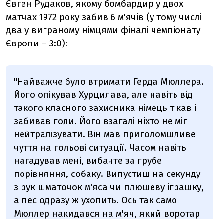
Євген Рудаков, якому бомбардир у двох
матчах 1972 року забив 6 м'ячів (у тому числі
два у виграному німцями фіналі чемпіонату
Європи – 3:0):
"Найважче було втримати Герда Мюллера.
Його опікував Хурцилава, але навіть від
такого класного захисника німець тікав і
забивав голи. Його взагалі ніхто не міг
нейтралізувати. Він мав приголомшливе
чуття на гольові ситуації. Часом навіть
нагадував мені, вибачте за грубе
порівняння, собаку. Випустиш на секунду
з рук шматочок м'яса чи плюшеву іграшку,
а пес одразу ж ухопить. Ось так само
Мюллер накидався на м'яч, який воротар