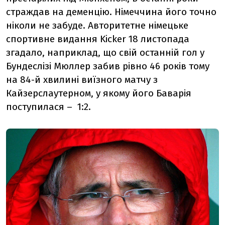
страждав на деменцію. Німеччина його точно
ніколи не забуде. Авторитетне німецьке
спортивне видання Kicker 18 листопада
згадало, наприклад, що свій останній гол у
Бундеслізі Мюллер забив рівно 46 років тому
на 84-й хвилині виїзного матчу з
Кайзерслаутерном, у якому його Баварія
поступилася – 1:2.