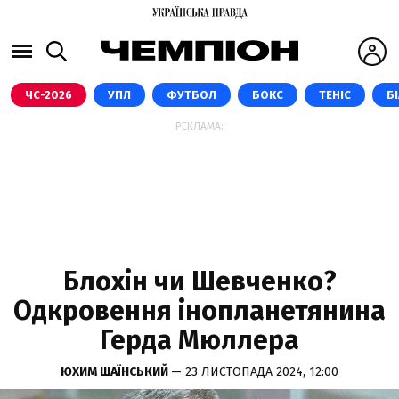
ЧС-2026
УПЛ
ФУТБОЛ
БОКС
ТЕНІС
Б
РЕКЛАМА:
Блохін чи Шевченко?
Одкровення інопланетянина
Герда Мюллера
ЮХИМ ШАЇНСЬКИЙ
— 23 ЛИСТОПАДА 2024, 12:00
ГЕРД МЮЛЛЕР