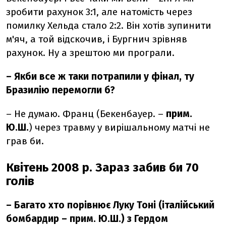
зробити рахунок 3:1, але натомість через
помилку Хельда стало 2:2. Він хотів зупинити
м'яч, а той відскочив, і Бургнич зрівняв
рахунок. Ну а зрештою ми програли.
–
Якби все ж таки потрапили у фінал, ту
Бразилію перемогли б?
– Не думаю. Франц (Бекенбауер.
–
прим.
Ю.Ш.
) через травму у вирішальному матчі не
грав би.
Квітень 2008 р. Зараз забив би 70
голів
– Багато хто порівнює Луку Тоні (італійський
бомбардир – прим. Ю.Ш.) з Гердом