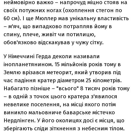
неймовірно важко – напрочуд міцно стояв на
своїх потужних ногах (охоплення стегон по
60 см). І ще Мюллер мав унікальну властивість
– м'яч, що випадково потрапляв йому в
спину, плече, живіт чи потилицю,
обов'язково відскакував у чужу сітку.
У Німеччині Герда деколи називали
інопланетянином. 15 мільйонів років тому в
Землю врізався метеорит, який утворив під
час падіння кратер діаметром 25 кілометрів.
Набагато пізніше – "всього" 8 тисяч років тому
– в одній з точок цього кратера з'явилося
невелике поселення, на місці якого потім
виникло мальовниче баварське містечко
Нердлінген. У його околицях досі є місця, що
зберігають сліди зіткнення з небесним тілом.