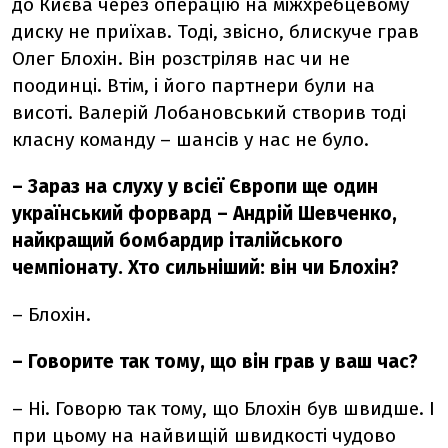
до Києва через операцію на міжхребцевому
диску не приїхав. Тоді, звісно, блискуче грав
Олег Блохін. Він розстріляв нас чи не
поодинці. Втім, і його партнери були на
висоті. Валерій Лобановський створив тоді
класну команду – шансів у нас не було.
– Зараз на слуху у всієї Європи ще один
український форвард – Андрій Шевченко,
найкращий бомбардир італійського
чемпіонату. Хто сильніший: він чи Блохін?
–
Блохін.
–
Говорите так тому, що він грав у ваш час?
– Ні. Говорю так тому, що Блохін був швидше. І
при цьому на найвищій швидкості чудово