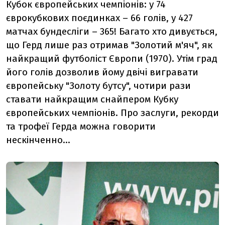
Кубок європейських чемпіонів: у 74
єврокубкових поєдинках – 66 голів, у 427
матчах бундесліги – 365! Багато хто дивується,
що Герд лише раз отримав "Золотий м'яч", як
найкращий футболіст Європи (1970). Утім град
його голів дозволив йому двічі вигравати
європейську "Золоту бутсу", чотири рази
ставати найкращим снайпером Кубку
європейських чемпіонів. Про заслуги, рекорди
та трофеї Герда можна говорити
нескінченно...