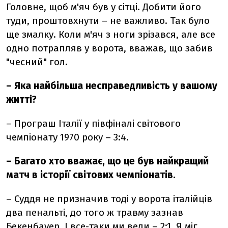
Головне, щоб м'яч був у сітці. Добити його
туди, проштовхнути – не важливо. Так було
ще змалку. Коли м'яч з ноги зрізався, але все
одно потрапляв у ворота, вважав, що забив
"чесний" гол.
–
Яка найбільша несправедливість у вашому
житті?
–
Програш Італії у півфіналі світового
чемпіонату 1970 року – 3:4.
–
Багато хто вважає, що це був найкращий
матч в історії світових чемпіонатів.
–
Суддя не призначив тоді у ворота італійців
два пенальті, до того ж травму зазнав
Бекенбауер. І все-таки ми вели – 2:1. Я міг