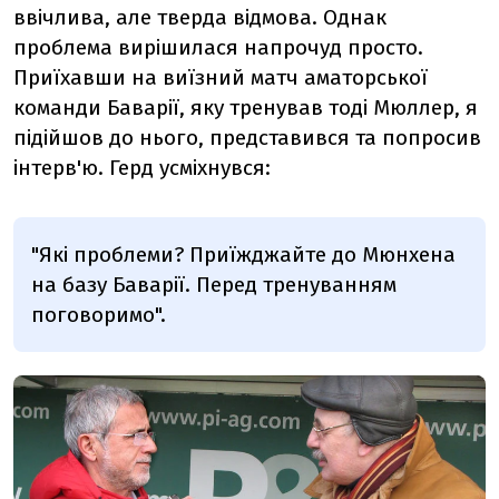
ввічлива, але тверда відмова. Однак
проблема вирішилася напрочуд просто.
Приїхавши на виїзний матч аматорської
команди Баварії, яку тренував тоді Мюллер, я
підійшов до нього, представився та попросив
інтерв'ю. Герд усміхнувся:
"Які проблеми? Приїжджайте до Мюнхена
на базу Баварії. Перед тренуванням
поговоримо".