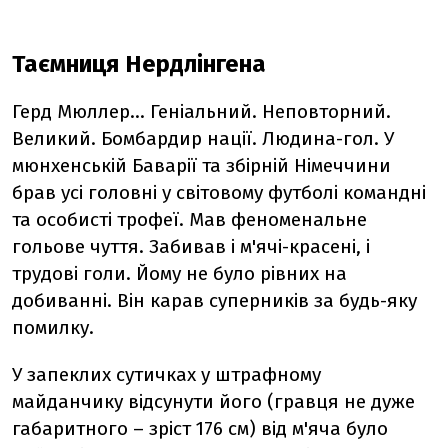
Таємниця Нердлінгена
Герд Мюллер... Геніальний. Неповторний.
Великий. Бомбардир нації. Людина-гол. У
мюнхенській Баварії та збірній Німеччини
брав усі головні у світовому футболі
командні
та особисті трофеї. Мав феноменальне
гольове чуття. Забивав і м'ячі-красені, і
трудові голи. Йому не було рівних на
добиванні. Він карав суперників за будь-яку
помилку.
У запеклих сутичках у штрафному
майданчику відсунути його (гравця не дуже
габаритного – зріст 176 см) від м'яча було