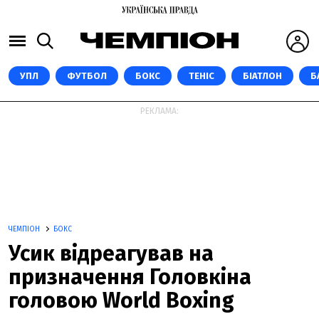
УПЛ
ФУТБОЛ
БОКС
ТЕНІС
БІАТЛОН
Б
РЕКЛАМА:
ЧЕМПІОН
БОКС
Усик відреагував на
призначення Головкіна
головою World Boxing