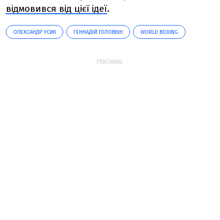
відмовився від цієї ідеї
.
ОЛЕКСАНДР УСИК
ГЕННАДІЙ ГОЛОВКІН
WORLD BOXING
РЕКЛАМА: