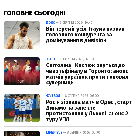
ГОЛОВНЕ СЬОГОДНІ
БОКС
— 8 СЕРПНЯ 2026, 10:43
Він переміг усіх: Ітаума назвав
головного конкурента за
домінування в дивізіоні
ТЕНІС
— 8 СЕРПНЯ 2026, 12:00
Світоліна і Костюк рвуться до
чвертьфіналу в Торонто: анонс
матчів українок проти топових
суперниць
ФУТБОЛ
— 8 СЕРПНЯ 2026, 06:00
Росія зірвала матч в Одесі, старт
Динамо та запекле
протистояння у Львові: анонс 2
туру УПЛ
LIFESTYLE
— 8 СЕРПНЯ 2026, 05:30