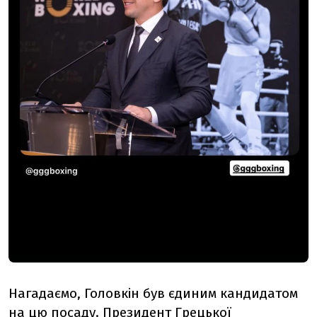
Нагадаємо,
Головкін був єдиним кандидатом
на цю посаду.
Президент Грецької