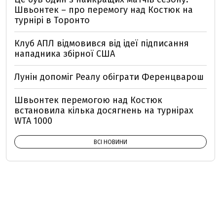
Швьонтек – про перемогу над Костюк на
турнірі в Торонто
Клуб АПЛ відмовився від ідеї підписання
нападника збірної США
Лунін допоміг Реалу обіграти Ференцварош
Швьонтек перемогою над Костюк
встановила кілька досягнень на турнірах
WTA 1000
ВСІ НОВИНИ