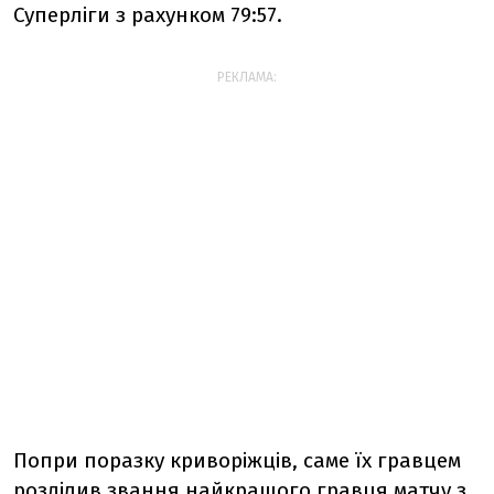
Суперліги з рахунком 79:57.
РЕКЛАМА:
Попри поразку криворіжців, саме їх гравцем
розділив звання найкращого гравця матчу з