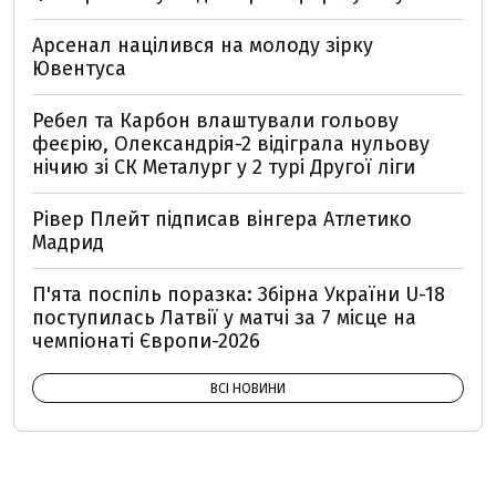
Арсенал націлився на молоду зірку
Ювентуса
Ребел та Карбон влаштували гольову
феєрію, Олександрія-2 відіграла нульову
нічию зі СК Металург у 2 турі Другої ліги
Рівер Плейт підписав вінгера Атлетико
Мадрид
П'ята поспіль поразка: Збірна України U-18
поступилась Латвії у матчі за 7 місце на
чемпіонаті Європи-2026
ВСІ НОВИНИ