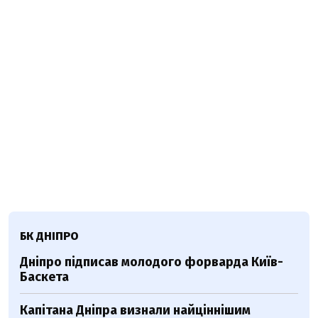
БК ДНІПРО
Дніпро підписав молодого форварда Київ-
Баскета
Капітана Дніпра визнали найціннішим