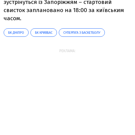
зустрінуться із Запоріжжям – стартовий
свисток заплановано на 18:00 за київським
часом.
БК ДНІПРО
БК КРИВБАС
СУПЕРЛІГА З БАСКЕТБОЛУ
РЕКЛАМА: