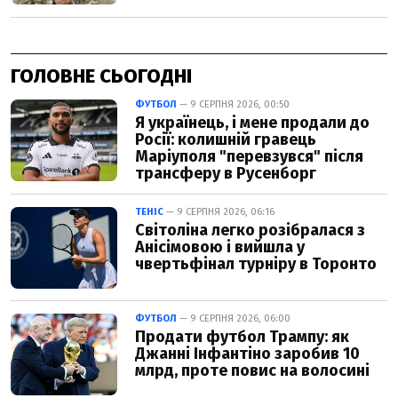
ГОЛОВНЕ СЬОГОДНІ
ФУТБОЛ
— 9 СЕРПНЯ 2026, 00:50
Я українець, і мене продали до
Росії: колишній гравець
Маріуполя "перевзувся" після
трансферу в Русенборг
ТЕНІС
— 9 СЕРПНЯ 2026, 06:16
Світоліна легко розібралася з
Анісімовою і вийшла у
чвертьфінал турніру в Торонто
ФУТБОЛ
— 9 СЕРПНЯ 2026, 06:00
Продати футбол Трампу: як
Джанні Інфантіно заробив 10
млрд, проте повис на волосині