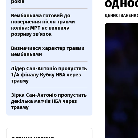
одно
років
Вембаньяма готовий до
ДЕНИС ІВАНЕН
повернення після травми
коліна: МРТ не виявила
розриву зв’язок
Визначився характер травми
Вембаньями
Лідер Сан-Антоніо пропустить
1/4 фіналу Кубку НБА через
травму
Зірка Сан-Антоніо пропустить
декілька матчів НБА через
травму