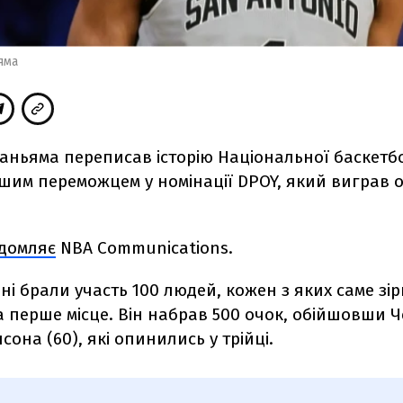
яма
аньяма переписав історію Національної баскетбо
шим переможцем у номінації DPOY, який виграв
ідомляє
NBA Communications.
ні брали участь 100 людей, кожен з яких саме зі
 перше місце. Він набрав 500 очок, обійшовши Че
сона (60), які опинились у трійці.