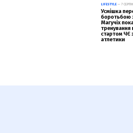
LIFESTYLE
— 7 СЕРПН
Усмішка пер
боротьбою з
Магучіх пок
тренування 
стартом ЧЄ з
атлетики