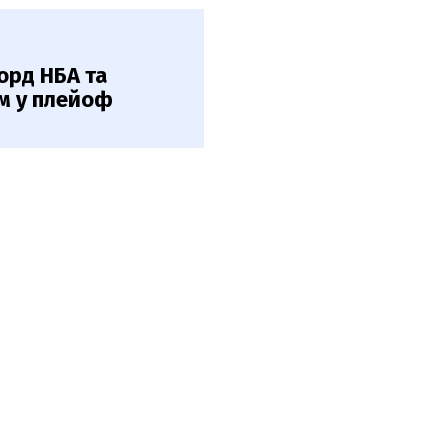
орд НБА та
ом у плейоф