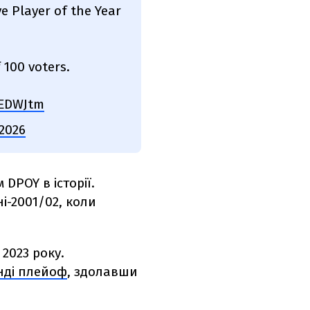
e Player of the Year
 100 voters.
DEDWJtm
 2026
DPOY в історії.
і-2001/02, коли
2023 року.
нді плейоф
, здолавши