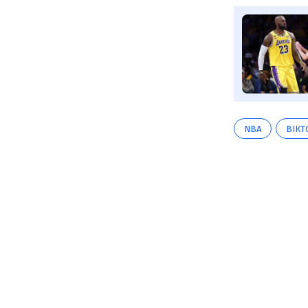
NBA
ВІКТ