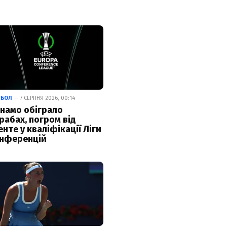
ТБОЛ
— 7 СЕРПНЯ 2026, 00:14
намо обіграло
рабах, погром від
енте у кваліфікації Ліги
нференцій