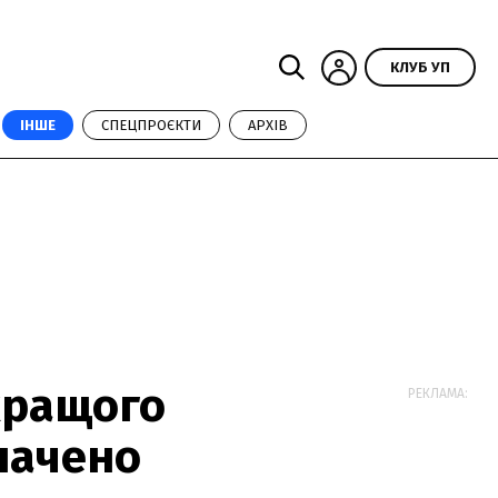
КЛУБ УП
ІНШЕ
СПЕЦПРОЄКТИ
АРХІВ
кращого
РЕКЛАМА:
начено