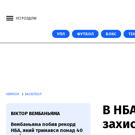
УСІ РОЗДІЛИ
УПЛ
ФУТБОЛ
БОКС
ТЕН
ЧЕМПІОН
БАСКЕТБОЛ
В НБА
ВІКТОР ВЕМБАНЬЯМА
захи
Вембаньяма побив рекорд
НБА, який тримався понад 40