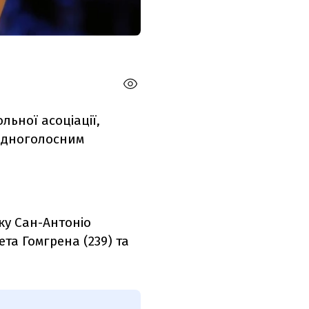
льної асоціації,
 одноголосним
рку Сан-Антоніо
та Гомгрена (239) та