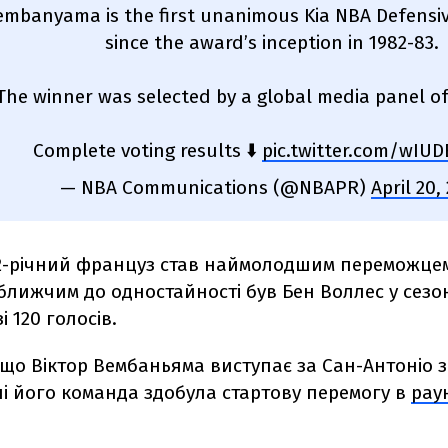
embanyama is the first unanimous Kia NBA Defensiv
since the award’s inception in 1982-83.
The winner was selected by a global media panel of
Complete voting results ⬇️
pic.twitter.com/wIU
— NBA Communications (@NBAPR)
April 20,
2-річний француз став наймолодшим переможцем 
лижчим до одностайності був Бен Воллес у сезон
і 120 голосів.
що Віктор Вембаньяма виступає за Сан-Антоніо з 
і його команда здобула стартову перемогу в
рау