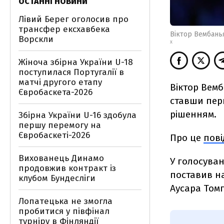
ОСТАННІ НОВИНИ
Лівий Берег оголосив про
трансфер ексхавбека
Віктор Вембань
Ворскли
X
Жіноча збірна України U-18
поступилася Португалії в
матчі другого етапу
Віктор Вемб
Євробаскета-2026
ставши пер
рішенням.
Збірна України U-16 здобула
першу перемогу на
Євробаскеті-2026
Про це
пов
Вихованець Динамо
У голосуван
продовжив контракт із
поставив на
клубом Бундесліги
Аусара Томп
Лопатецька не змогла
пробитися у півфінал
турніру в Фінляндії