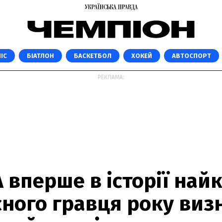
ІС
БІАТЛОН
БАСКЕТБОЛ
ХОКЕЙ
АВТОСПОРТ
РЕКЛАМА:
 вперше в історії най
сного гравця року виз