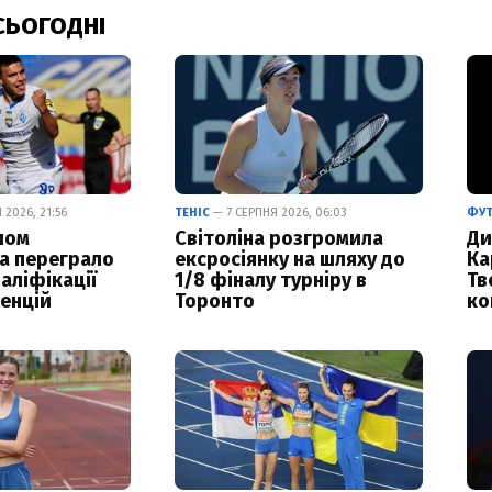
СЬОГОДНІ
2026, 21:56
ТЕНІС
— 7 СЕРПНЯ 2026, 06:03
ФУ
лом
Світоліна розгромила
Ди
а переграло
ексросіянку на шляху до
Ка
аліфікації
1/8 фіналу турніру в
Тв
енцій
Торонто
ко