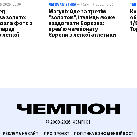
Я 2026, 05:30
ЛЕГКА АТЛЕТИКА
— 7 СЕРПНЯ 2026, 12:00
ТЕН
ед
Магучіх йде за третім
Ко
а золото:
"золотом", італієць може
об
азала фото з
наздогнати Борзова:
1/
перед
прев'ю чемпіонату
То
 легкої
Європи з легкої атлетики
© 2000-2026, ЧЕМПІОН
РЕКЛАМА НА САЙТІ
ПРО ПРОЄКТ
ПОЛІТИКА КОНФІДЕНЦІЙНОСТІ