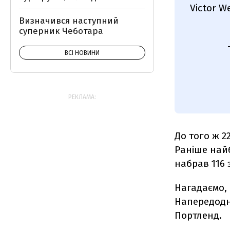
Victor W
Визначився наступний
суперник Чеботара
ВСІ НОВИНИ
РЕКЛАМА:
До того ж 2
Раніше найб
набрав 116 з
Нагадаємо, 
Напередодн
Портленд.