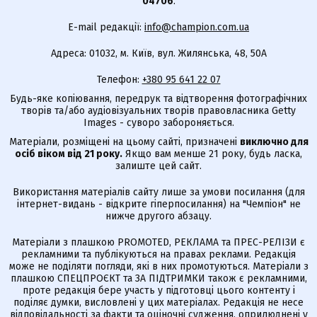
04706
.
E-mail редакції:
info@champion.com.ua
Адреса: 01032, м. Київ, вул. Жилянська, 48, 50А
Телефон:
+380 95 641 22 07
Будь-яке копіювання, передрук та відтворення фотографічних
творів та/або аудіовізуальних творів правовласника Getty
Images - суворо забороняється.
Матеріали, розміщені на цьому сайті, призначені
виключно для
осіб віком від 21 року.
Якщо вам менше 21 року, будь ласка,
залиште цей сайт.
Використання матеріалів сайту лише за умови посилання (для
інтернет-видань - відкрите гіперпосилання) на "Чемпіон" не
нижче другого абзацу.
Матеріали з плашкою PROMOTED, РЕКЛАМА та ПРЕС-РЕЛІЗИ є
рекламними та публікуються на правах реклами. Редакція
може не поділяти погляди, які в них промотуються. Матеріали з
плашкою СПЕЦПРОЄКТ та ЗА ПІДТРИМКИ також є рекламними,
проте редакція бере участь у підготовці цього контенту і
поділяє думки, висловлені у цих матеріалах. Редакція не несе
відповідальності за факти та оціночні судження, оприлюднені у