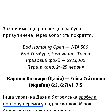
Зазначимо, що раніше ця гра
була
призупинена
через вологість покриття.
Bad Homburg Open — WTA 500
Бад-Гомбург, Німеччина,
Трава
Призовий фонд
—
$923,000
Перше коло, 24-25 червня
Каролін Возняцкі (Данія)
—
Еліна Світоліна
(Україна)
6:3, 6:7(4), 7:5
Інша українка Даяна Ястремська
здобула
вольову перемогу
над росіянкою Мірою
Андрєєвою на цій стадії турніру.