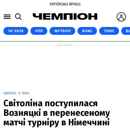
ЧС-2026
УПЛ
ФУТБОЛ
БОКС
ТЕНІС
Б
РЕКЛАМА:
ЧЕМПІОН
ТЕНІС
Світоліна поступилася
Возняцкі в перенесеному
матчі турніру в Німеччині