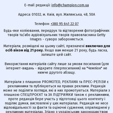
E-mail редакції:
info@champion.com.ua
Адреса: 01032, м. Київ, вул. Жилянська, 48, 50А
Телефон:
+380 95 641 22 07
Будь-яке копіювання, передрук та відтворення фотографічних
творів та/або аудіовізуальних творів правовласника Getty
Images - суворо забороняється.
Матеріали, розміщені на цьому сайті, призначені
виключно для
осіб віком від 21 року.
Якщо вам менше 21 року, будь ласка,
залиште цей сайт.
Використання матеріалів сайту лише за умови посилання (для
інтернет-видань - відкрите гіперпосилання) на "Чемпіон" не
нижче другого абзацу.
Матеріали з плашкою PROMOTED, РЕКЛАМА та ПРЕС-РЕЛІЗИ є
рекламними та публікуються на правах реклами. Редакція
може не поділяти погляди, які в них промотуються. Матеріали з
плашкою СПЕЦПРОЄКТ та ЗА ПІДТРИМКИ також є рекламними,
проте редакція бере участь у підготовці цього контенту і
поділяє думки, висловлені у цих матеріалах. Редакція не несе
відповідальності за факти та оціночні судження, оприлюднені у
рекламних матеріалах. Згідно з українським законодавством