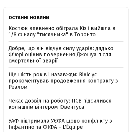
ОСТАННІ НОВИНИ
Костюк впевнено обіграла Кіз і вийшла в
1/8 фіналу "тисячника" в Торонто
Добре, що він відчув силу ударів: дядько
Ф'юрі оцінив повернення Джошуа після
смертельної аварії
Ще шість років і назавжди: Вінісіус
прокоментував продовження контракту з
Реалом
Чекає дозвіл на роботу: ПСВ підсилився
колишнім вінгером Ювентуса
УАФ підтримала УЄФА щодо конфлікту з
Інфантіно та ФІФА – L'Équipe