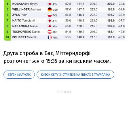
Друга спроба в Бад Міттерндорфі
розпочнеться о 15:35 за київським часом.
ЄВГЕН МАРУСЯК
КУБОК СВІТУ ЗІ СТРИБКІВ НА ЛИЖАХ З ТРАМПЛІНА
РЕКЛАМА: