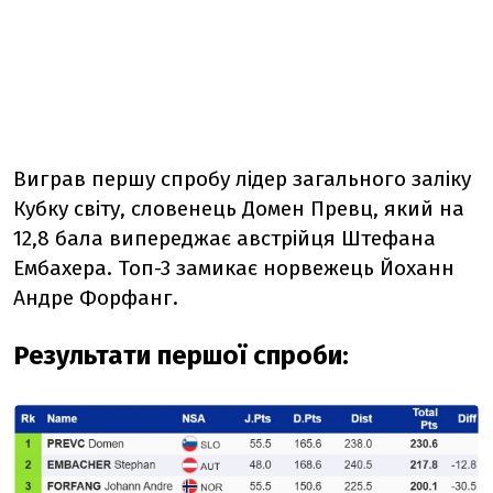
Виграв першу спробу лідер загального заліку
Кубку світу, словенець Домен Превц, який на
12,8 бала випереджає австрійця Штефана
Ембахера. Топ-3 замикає норвежець Йоханн
Андре Форфанг.
Результати першої спроби: