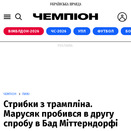
ВІМБЛДОН-2026
ЧС-2026
УПЛ
ФУТБОЛ
БО
РЕКЛАМА:
ЧЕМПІОН
ЛИЖІ
Стрибки з трампліна.
Марусяк пробився в другу
спробу в Бад Міттерндорфі