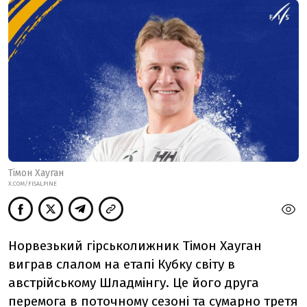
Тімон Хауган
X.COM/FISALPINE
Норвезький гірськолижник Тімон Хауган
виграв слалом на етапі Кубку світу в
австрійському Шладмінгу. Це його друга
перемога в поточному сезоні та сумарно третя