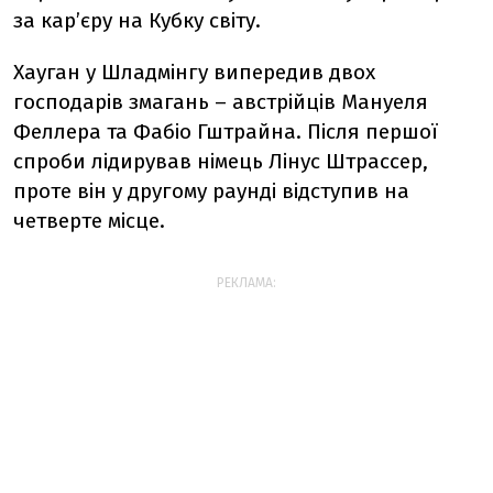
за кар’єру на Кубку світу.
Хауган у Шладмінгу випередив двох
господарів змагань – австрійців Мануеля
Феллера та Фабіо Гштрайна. Після першої
спроби лідирував німець Лінус Штрассер,
проте він у другому раунді відступив на
четверте місце.
РЕКЛАМА: