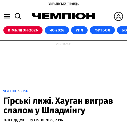
ВІМБЛДОН-2026
ЧС-2026
УПЛ
ФУТБОЛ
БО
РЕКЛАМА:
ЧЕМПІОН
ЛИЖІ
Гірські лижі. Хауган виграв
слалом у Шладмінгу
ОЛЕГ ДІДУХ
— 29 СІЧНЯ 2025, 23:16