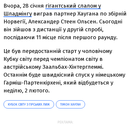
Вчора, 28 січня
гігантський слалом у
Шладмінгу
виграв партнер Хаугана по збірній
Норвегії, Александер Стеен Ольсен. Сьогодні
він зійшов з дистанції у другій спробі,
послідаючи 11 місце після першого раунду.
Це був передостанній старт у чоловічому
Кубку світу перед чемпіонатом світу в
австрійському Заальбах-Хінтерглеммі.
Останнім буде швидкісний спуск у німецькому
Гарміш-Партенкірхені, який відбудеться у
неділю, 2 лютого.
КУБОК СВІТУ З ГІРСЬКИХ ЛИЖ
ТІМОН ХАУГАН
РЕКЛАМА: