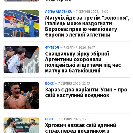
ЛЕГКА АТЛЕТИКА
— 7 СЕРПНЯ 2026, 12:00
Магучіх йде за третім "золотом",
італієць може наздогнати
Борзова: прев'ю чемпіонату
Європи з легкої атлетики
ФУТБОЛ
— 7 СЕРПНЯ 2026, 14:17
Скандальну зірку збірної
Аргентини охороняли
поліцейські зі щитами під час
матчу на батьківщині
БОКС
— 7 СЕРПНЯ 2026, 22:13
Зараз є два варіанти: Усик – про
свій наступний поєдинок
БОКС
— 7 СЕРПНЯ 2026, 16:06
Хргович назвав свій єдиний
страх перед поєдинком з