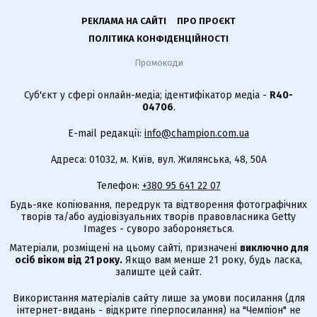
РЕКЛАМА НА САЙТІ
ПРО ПРОЄКТ
ПОЛІТИКА КОНФІДЕНЦІЙНОСТІ
Промокоди
Суб'єкт у сфері онлайн-медіа; ідентифікатор медіа -
R40-
04706
.
E-mail редакції:
info@champion.com.ua
Адреса: 01032, м. Київ, вул. Жилянська, 48, 50А
Телефон:
+380 95 641 22 07
Будь-яке копіювання, передрук та відтворення фотографічних
творів та/або аудіовізуальних творів правовласника Getty
Images - суворо забороняється.
Матеріали, розміщені на цьому сайті, призначені
виключно для
осіб віком від 21 року.
Якщо вам менше 21 року, будь ласка,
залиште цей сайт.
Використання матеріалів сайту лише за умови посилання (для
інтернет-видань - відкрите гіперпосилання) на "Чемпіон" не