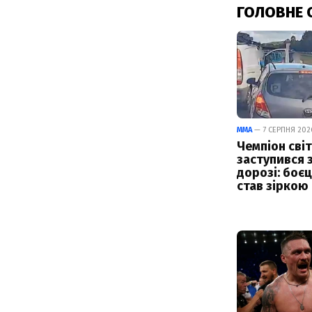
ГОЛОВНЕ 
ММА
— 7 СЕРПНЯ 2026
Чемпіон світ
заступився 
дорозі: боє
став зіркою