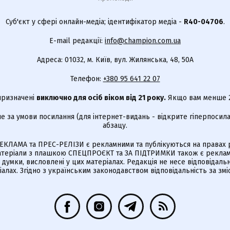
Суб'єкт у сфері онлайн-медіа; ідентифікатор медіа -
R40-04706
.
E-mail редакції:
info@champion.com.ua
Адреса: 01032, м. Київ, вул. Жилянська, 48, 50А
Телефон:
+380 95 641 22 07
 призначені
виключно для осіб віком від 21 року.
Якщо вам менше 21
е за умови посилання (для інтернет-видань - відкрите гіперпосила
абзацу.
КЛАМА та ПРЕС-РЕЛІЗИ є рекламними та публікуються на правах р
Матеріали з плашкою СПЕЦПРОЄКТ та ЗА ПІДТРИМКИ також є реклам
є думки, висловлені у цих матеріалах. Редакція не несе відповідальн
алах. Згідно з українським законодавством відповідальність за зм