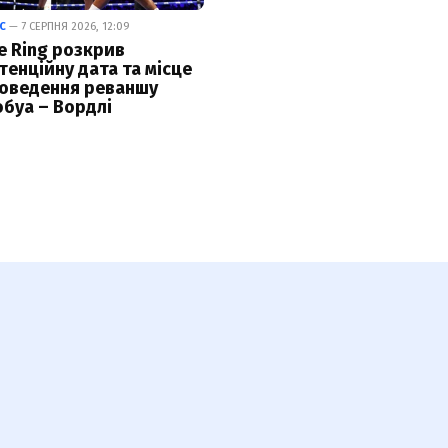
С
— 7 СЕРПНЯ 2026, 12:09
e Ring розкрив
тенційну дата та місце
оведення реваншу
буа – Вордлі