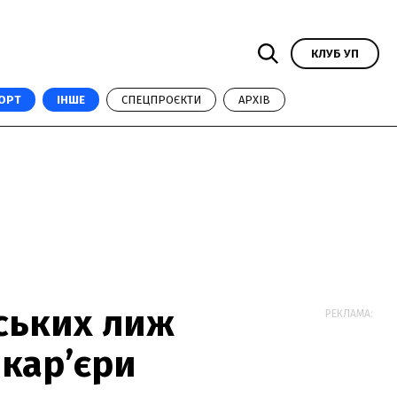
КЛУБ УП
ОРТ
ІНШЕ
СПЕЦПРОЄКТИ
АРХІВ
рських лиж
РЕКЛАМА:
кар’єри