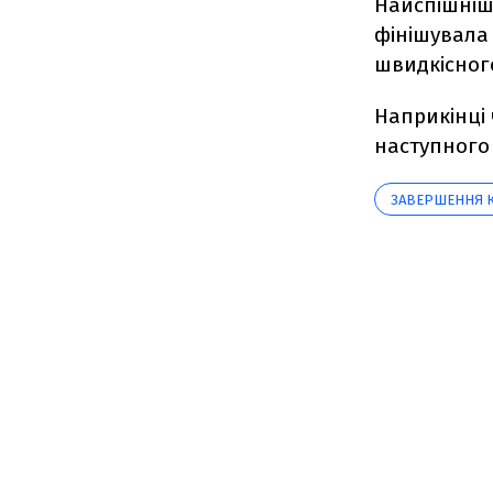
Найспішніши
фінішувала н
швидкісного
Наприкінці
наступного 
ЗАВЕРШЕННЯ К