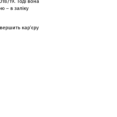
18/19. Тоді вона
ою – в заліку
авершить кар’єру