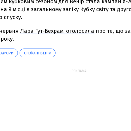
м кубковим сезоном для Венір стала кампанія-20
а 9 місці в загальному заліку Кубку світу та друг
 спуску.
 червня
Лара Гут-Бехрамі оголосила
про те, що з
року.
АР'ЄРИ
СТЕФАНІ ВЕНІР
РЕКЛАМА: