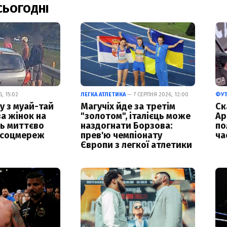
СЬОГОДНІ
, 15:02
ЛЕГКА АТЛЕТИКА
— 7 СЕРПНЯ 2026, 12:00
ФУ
у з муай-тай
Магучіх йде за третім
Ск
за жінок на
"золотом", італієць може
Ар
ць миттєво
наздогнати Борзова:
по
 соцмереж
прев'ю чемпіонату
ча
Європи з легкої атлетики