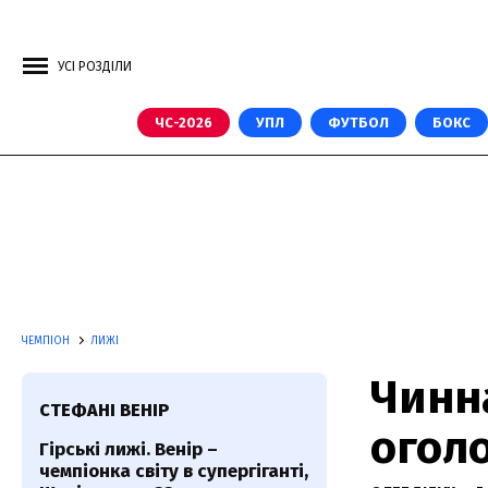
УСІ РОЗДІЛИ
ЧС-2026
УПЛ
ФУТБОЛ
БОКС
ЧЕМПІОН
ЛИЖІ
Чинна
СТЕФАНІ ВЕНІР
огол
Гірські лижі. Венір –
чемпіонка світу в супергіганті,