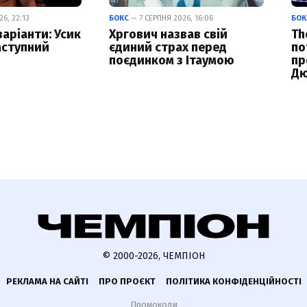
6, 22:13
БОКС
— 7 СЕРПНЯ 2026, 16:06
БОК
варіанти: Усик
Хргович назвав свій
Th
аступний
єдиний страх перед
по
поєдинком з Ітаумою
пр
Дю
© 2000-2026, ЧЕМПІОН
РЕКЛАМА НА САЙТІ
ПРО ПРОЄКТ
ПОЛІТИКА КОНФІДЕНЦІЙНОСТІ
Промокоди