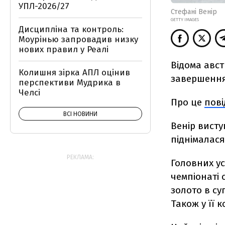
УПЛ-2026/27
Стефані Венір
GETTY IMAGES
Дисципліна та контроль:
Моурінью запровадив низку
нових правил у Реалі
Відома авст
Колишня зірка АПЛ оцінив
завершення 
перспективи Мудрика в
Челсі
Про це
пов
ВСІ НОВИНИ
Венір висту
піднімалася
РЕКЛАМА:
Головних ус
чемпіонаті 
золото в су
Також у її к