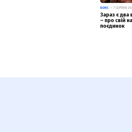
БОКС
— 7 СЕРПНЯ 202
Зараз є два 
– про свій н
поєдинок