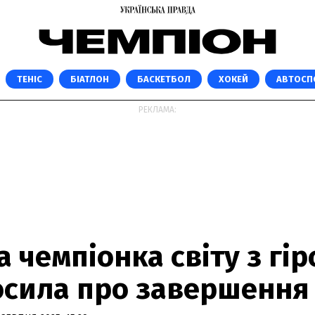
ТЕНІС
БІАТЛОН
БАСКЕТБОЛ
ХОКЕЙ
АВТОСП
РЕКЛАМА:
 чемпіонка світу з гі
осила про завершення 