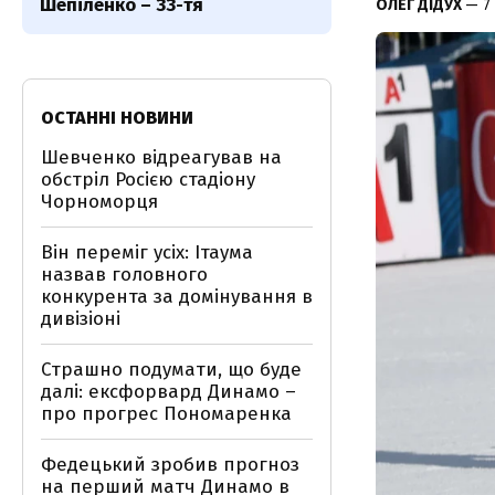
Шепіленко – 33-тя
ОЛЕГ ДІДУХ
— 7
ОСТАННІ НОВИНИ
Шевченко відреагував на
обстріл Росією стадіону
Чорноморця
Він переміг усіх: Ітаума
назвав головного
конкурента за домінування в
дивізіоні
Страшно подумати, що буде
далі: ексфорвард Динамо –
про прогрес Пономаренка
Федецький зробив прогноз
на перший матч Динамо в