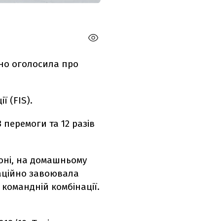
ано оголосила про
ї (
FIS
).
3 перемоги та 12 разів
зоні, на домашньому
саційно завоювала
 командній комбінації.