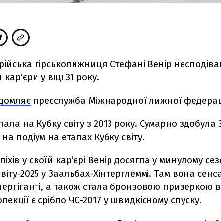
рійська гірськолижниця Стефані Венір несподів
кар’єри у віці 31 року.
ідомляє
пресслужба Міжнародної лижної федераці
пала на Кубку світу з 2013 року. Сумарно здобула 
 на подіум на етапах Кубку світу.
піхів у своїй кар’єрі Венір досягла у минулому се
світу-2025 у Заальбах-Хінтерглеммі. Там вона сен
пергіганті, а також стала бронзовою призеркою в
олекції є срібло ЧС-2017 у швидкісному спуску.