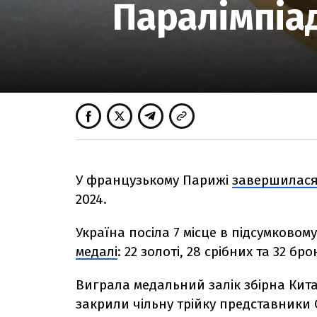
Паралімпіад
У французькому Парижі
завершилас
2024.
Україна посіла 7 місце в підсумковом
медалі
: 22 золоті, 28 срібних та 32 бро
Виграла медальний залік збірна Китаю
закрили чільну трійку представники