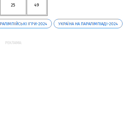
25
49
РАЛІМПІЙСЬКІ ІГРИ-2024
УКРАЇНА НА ПАРАЛІМПІАДІ-2024
РЕКЛАМА: