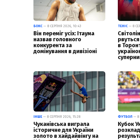
БОКС
— 8 СЕРПНЯ 2026, 10:43
ТЕНІС
— 8 СЕ
Він переміг усіх: Ітаума
Світолі
назвав головного
рвуться
конкурента за
в Торон
домінування в дивізіоні
україно
суперни
ІНШЕ
— 8 СЕРПНЯ 2026, 15:28
ФУТБОЛ
— 8 
Чуканівська виграла
Кубок У
історичне для України
розклад,
золото в хайдайвінгу на
результ