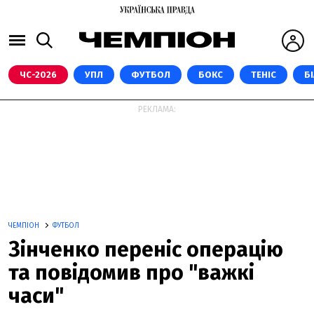
ЧС-2026
УПЛ
ФУТБОЛ
БОКС
ТЕНІС
Б
РЕКЛАМА:
ЧЕМПІОН
ФУТБОЛ
Зінченко переніс операцію
та повідомив про "важкі
часи"