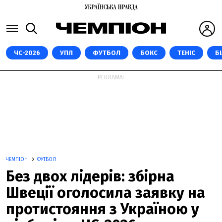
ЧС-2026
УПЛ
ФУТБОЛ
БОКС
ТЕНІС
Б
РЕКЛАМА:
ЧЕМПІОН
ФУТБОЛ
Без двох лідерів: збірна
Швеції оголосила заявку на
протистояння з Україною у