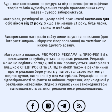
Будь-яке копіювання, передрук та відтворення фотографічних
творів та/або аудіовізуальних творів правовласника Getty
Images - суворо забороняється.
Матеріали, розміщені на цьому сайті, призначені
виключно для
осіб віком від 21 року.
Якщо вам менше 21 року, будь ласка,
залиште цей сайт.
Використання матеріалів сайту лише за умови посилання (для
інтернет-видань - відкрите гіперпосилання) на "Чемпіон" не
нижче другого абзацу.
Матеріали з плашкою PROMOTED, РЕКЛАМА та ПРЕС-РЕЛІЗИ є
рекламними та публікуються на правах реклами. Редакція
може не поділяти погляди, які в них промотуються. Матеріали з
плашкою СПЕЦПРОЄКТ та ЗА ПІДТРИМКИ також є рекламними,
проте редакція бере участь у підготовці цього контенту і
поділяє думки, висловлені у цих матеріалах. Редакція не несе
відповідальності за факти та оціночні судження, оприлюднені у
рекламних матеріалах. Згідно з українським законодавством
відповідальність за зміст реклами несе рекламодавець.