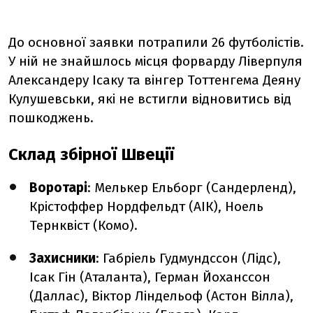
До основної заявки потрапили 26 футболістів.
У ній не знайшлось місця форварду Ліверпуля
Александеру Ісаку та вінгер Тоттенгема Деяну
Кулушевськи, які не встигли відновитись від
пошкоджень.
Склад збірної Швеції
Воротарі
: Мелькер Ельборг (Сандерленд),
Крістоффер Нордфельдт (АІК), Ноель
Тернквіст (Комо).
Захисники
: Габріель Гудмундссон (Лідс),
Ісак Гін (Аталанта), Герман Йоханссон
(Даллас), Віктор Ліндельоф (Астон Вілла),