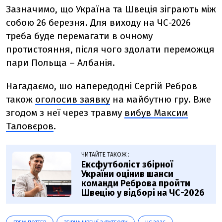
Зазначимо, що Україна та Швеція зіграють між
собою 26 березня. Для виходу на ЧС-2026
треба буде перемагати в очному
протистояння, після чого здолати переможця
пари Польща – Албанія.
Нагадаємо, шо напередодні Сергій Ребров
також
оголосив заявку
на майбутню гру. Вже
згодом з неї через травму
вибув Максим
Таловєров
.
ЧИТАЙТЕ ТАКОЖ :
Ексфутболіст збірної
України оцінив шанси
команди Реброва пройти
Швецію у відборі на ЧС-2026