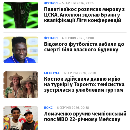
ФУТБОЛ
— 5 СЕРПНЯ 2026, 23:26
Панатінаїкос розписав мирову з
ЦСКА, Аполлон здолав Бранн у
кваліфікації Ліги конференцій
ФУТБОЛ
— 6 СЕРПНЯ 2026, 13:00
Відомого футболіста забили до
смерті біля власного будинку
LIFESTYLE
— 6 СЕРПНЯ 2026, 09:50
Костюк здійснила давню мрію
на турнірі у Торонто: тенісистка
зустрілася з улюбленим гуртом
БОКС
— 6 СЕРПНЯ 2026, 00:58
Ломаченко вручив чемпіонський
пояс WBO 22-річному Мейсону