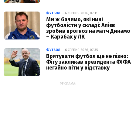
ФУТБОЛ
— 6 СЕРПНЯ 2026, 07:11
Ми ж бачимо, які нині
футболісти у складі: Алієв
зробив прогноз на матч Динамо
– Карабах у ЛК
ФУТБОЛ
— 6 СЕРПНЯ 2026, 07:35
Врятувати футбол ще не пізно:
Фігу закликав президента ФІФА
негайно піти у відставку
РЕКЛАМА: