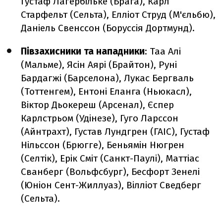
Густаф Лагербільке (Брага), Карл
Старфельт (Сельта), Елліот Струд (М'єльбю),
Даніель Свенссон (Боруссія Дортмунд).
Півзахисники та нападники
: Таа Алі
(Мальме), Ясін Аярі (Брайтон), Руні
Бардагжі (Барселона), Лукас Бергваль
(Тоттенгем), Ентоні Еланга (Ньюкасл),
Віктор Дьокереш (Арсенал), Єспер
Карлстрьом (Удінезе), Гуго Ларссон
(Айнтрахт), Густав Лундгрен (ГАІС), Густаф
Нільссон (Брюгге), Беньямін Нюгрен
(Селтік), Ерік Сміт (Санкт-Паулі), Маттіас
Сванберг (Вольфсбург), Бесфорт Зенелі
(Юніон Сент-Жиллуаз), Вілліот Сведберг
(Сельта).