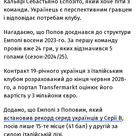
Кальярі Себастьяно Еспозіто, який хоче піти з
команди. Українець є перспективним гравцем
і відповідає потребам клубу.
Нагадаємо, що Попов доєднався до структури
Емполі восени 2023-го. За першу команду
провів вже 24 гри, у яких відзначився 5
голами (сезон-2024/25).
Контракт 19-річного українця з італійським
клубом розрахований до кінця червня 2028-
го, а портал Transfermarkt оцінює його
вартість у 3 мільйони євро.
Додамо, що Емполі з Поповим, який
встановив рекорд серед українців у Серії В
,
посів лише 15-те місце (41 бал) у другій за
силою італійській лізі.