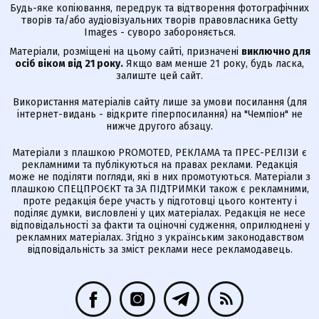
Будь-яке копіювання, передрук та відтворення фотографічних
творів та/або аудіовізуальних творів правовласника Getty
Images - суворо забороняється.
Матеріали, розміщені на цьому сайті, призначені
виключно для
осіб віком від 21 року.
Якщо вам менше 21 року, будь ласка,
залиште цей сайт.
Використання матеріалів сайту лише за умови посилання (для
інтернет-видань - відкрите гіперпосилання) на "Чемпіон" не
нижче другого абзацу.
Матеріали з плашкою PROMOTED, РЕКЛАМА та ПРЕС-РЕЛІЗИ є
рекламними та публікуються на правах реклами. Редакція
може не поділяти погляди, які в них промотуються. Матеріали з
плашкою СПЕЦПРОЄКТ та ЗА ПІДТРИМКИ також є рекламними,
проте редакція бере участь у підготовці цього контенту і
поділяє думки, висловлені у цих матеріалах. Редакція не несе
відповідальності за факти та оціночні судження, оприлюднені у
рекламних матеріалах. Згідно з українським законодавством
відповідальність за зміст реклами несе рекламодавець.