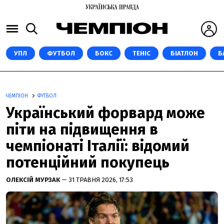
УПЛ
ФУТБОЛ
БОКС
ТЕНІС
БІАТЛОН
Б
ЧЕМПІОН
ФУТБОЛ
Український форвард може
піти на підвищення в
чемпіонаті Італії: відомий
потенційний покупець
ОЛЕКСІЙ МУРЗАК
— 31 ТРАВНЯ 2026, 17:53