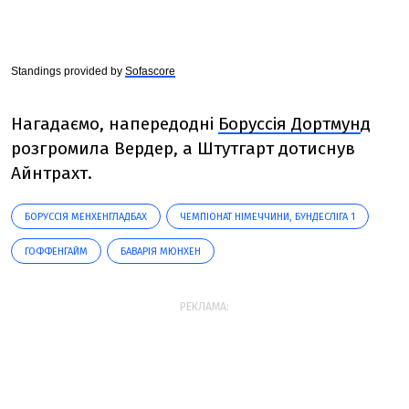
Standings provided by
Sofascore
Нагадаємо, напередодні
Боруссія Дортмун
д
розгромила Вердер, а Штутгарт дотиснув
Айнтрахт.
БОРУССІЯ МЕНХЕНГЛАДБАХ
ЧЕМПІОНАТ НІМЕЧЧИНИ, БУНДЕСЛІГА 1
ГОФФЕНГАЙМ
БАВАРІЯ МЮНХЕН
РЕКЛАМА: