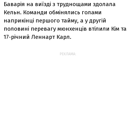
Баварія на виїзді з труднощами здолала
Кельн. Команди обмінялись голами
наприкінці першого тайму, а у другій
половині перевагу мюнхенців втілили Кім та
17-річний Леннарт Карл.
РЕКЛАМА: