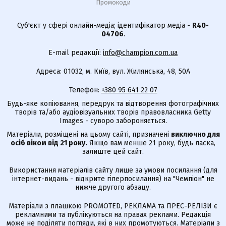
Промокоди
Суб'єкт у сфері онлайн-медіа; ідентифікатор медіа -
R40-
04706
.
E-mail редакції:
info@champion.com.ua
Адреса: 01032, м. Київ, вул. Жилянська, 48, 50А
Телефон:
+380 95 641 22 07
Будь-яке копіювання, передрук та відтворення фотографічних
творів та/або аудіовізуальних творів правовласника Getty
Images - суворо забороняється.
Матеріали, розміщені на цьому сайті, призначені
виключно для
осіб віком від 21 року.
Якщо вам менше 21 року, будь ласка,
залиште цей сайт.
Використання матеріалів сайту лише за умови посилання (для
інтернет-видань - відкрите гіперпосилання) на "Чемпіон" не
нижче другого абзацу.
Матеріали з плашкою PROMOTED, РЕКЛАМА та ПРЕС-РЕЛІЗИ є
рекламними та публікуються на правах реклами. Редакція
може не поділяти погляди, які в них промотуються. Матеріали з