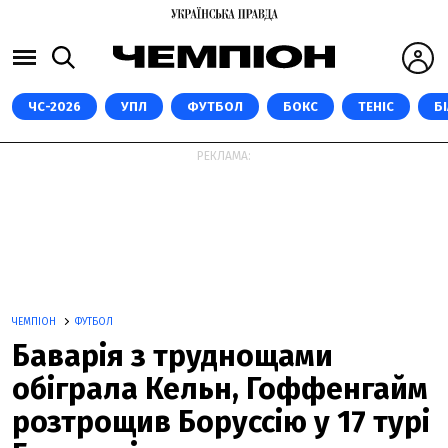
ЧС-2026
УПЛ
ФУТБОЛ
БОКС
ТЕНІС
Б
РЕКЛАМА:
ЧЕМПІОН
ФУТБОЛ
Баварія з труднощами
обіграла Кельн, Гоффенгайм
розтрощив Боруссію у 17 турі