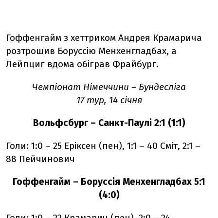
Гоффенгайм з хеттриком Андрея Крамарича
розтрощив Боруссію Менхенгладбах, а
Лейпциг вдома обіграв Фрайбург.
Чемпіонат Німеччини – Бундесліга
17 тур, 14 січня
Вольфсбург – Санкт-Паулі 2:1 (1:1)
Голи: 1:0 – 25 Еріксен (пен), 1:1 – 40 Сміт, 2:1 –
88 Пейчинович
Гоффенгайм – Боруссія Менхенгладбах 5:1
(4:0)
Голи: 1:0 – 22 Крамарич (пен), 2:0 – 24