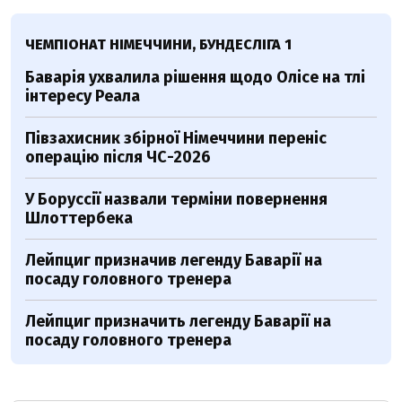
ЧЕМПІОНАТ НІМЕЧЧИНИ, БУНДЕСЛІГА 1
Баварія ухвалила рішення щодо Оліcе на тлі
інтересу Реала
Півзахисник збірної Німеччини переніс
операцію після ЧС-2026
У Боруссії назвали терміни повернення
Шлоттербека
Лейпциг призначив легенду Баварії на
посаду головного тренера
Лейпциг призначить легенду Баварії на
посаду головного тренера