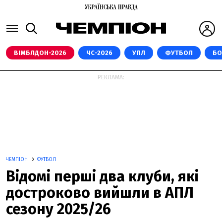
ВІМБЛДОН-2026
ЧС-2026
УПЛ
ФУТБОЛ
БО
РЕКЛАМА:
ЧЕМПІОН
ФУТБОЛ
Відомі перші два клуби, які
достроково вийшли в АПЛ
сезону 2025/26