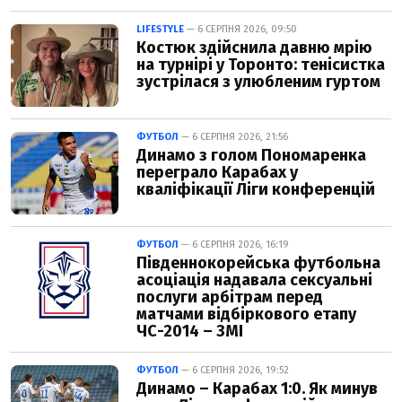
LIFESTYLE
— 6 СЕРПНЯ 2026, 09:50
Костюк здійснила давню мрію
на турнірі у Торонто: тенісистка
зустрілася з улюбленим гуртом
ФУТБОЛ
— 6 СЕРПНЯ 2026, 21:56
Динамо з голом Пономаренка
переграло Карабах у
кваліфікації Ліги конференцій
ФУТБОЛ
— 6 СЕРПНЯ 2026, 16:19
Південнокорейська футбольна
асоціація надавала сексуальні
послуги арбітрам перед
матчами відбіркового етапу
ЧС-2014 – ЗМІ
ФУТБОЛ
— 6 СЕРПНЯ 2026, 19:52
Динамо – Карабах 1:0. Як минув