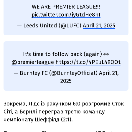
WE ARE PREMIER LEAGUE!!!
pic.twitter.com/iyGtdHe8nI
— Leeds United (@LUFC)
April 21, 2025
It's time to follow back (again) 👀
@premierleague
https://t.co/4PEuL49QOt
— Burnley FC (@BurnleyOfficial)
April 21,
2025
Зокрема, Лідс із рахунком 6:0 розгромив Сток
Сіті, а Бернлі переграв третю команду
чемпіонату Шеффілд (2:1).