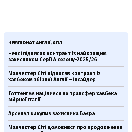
ЧЕМПІОНАТ АНГЛІЇ, АПЛ
Челсі підписав контракт із найкращим
захисником Серії А сезону-2025/26
Манчестер Сіті підписав контракт із
хавбеком збірної Англії – інсайдер
Тоттенгем націлився на трансфер хавбека
збірної Італії
Арсенал викупив захисника Баєра
Манчестер Сіті домовився про продовження