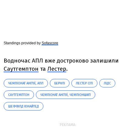
Standings provided by
Sofascore
Водночас АПЛ вже достроково залишили
Саутгемптон
та
Лестер
.
ЧЕМПІОНАТ АНГЛІЇ, АПЛ
БЕРНЛІ
ЛЕСТЕР СІТІ
ЛІДС
САУТГЕМПТОН
ЧЕМПІОНАТ АНГЛІЇ, ЧЕМПІОНШИП
ШЕФФІЛД ЮНАЙТЕД
РЕКЛАМА: