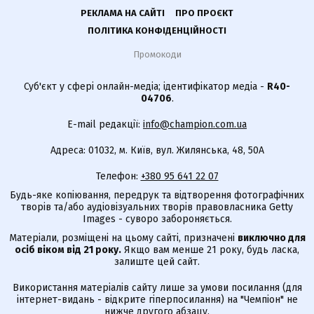
РЕКЛАМА НА САЙТІ
ПРО ПРОЄКТ
ПОЛІТИКА КОНФІДЕНЦІЙНОСТІ
Промокоди
Суб'єкт у сфері онлайн-медіа; ідентифікатор медіа -
R40-
04706
.
E-mail редакції:
info@champion.com.ua
Адреса: 01032, м. Київ, вул. Жилянська, 48, 50А
Телефон:
+380 95 641 22 07
Будь-яке копіювання, передрук та відтворення фотографічних
творів та/або аудіовізуальних творів правовласника Getty
Images - суворо забороняється.
Матеріали, розміщені на цьому сайті, призначені
виключно для
осіб віком від 21 року.
Якщо вам менше 21 року, будь ласка,
залиште цей сайт.
Використання матеріалів сайту лише за умови посилання (для
інтернет-видань - відкрите гіперпосилання) на "Чемпіон" не
нижче другого абзацу.