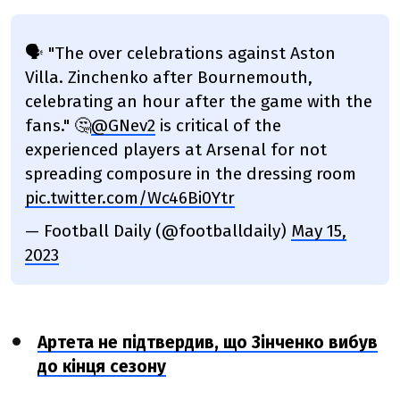
🗣️ "The over celebrations against Aston
Villa. Zinchenko after Bournemouth,
celebrating an hour after the game with the
fans." 🤔
@GNev2
is critical of the
experienced players at Arsenal for not
spreading composure in the dressing room
pic.twitter.com/Wc46Bi0Ytr
— Football Daily (@footballdaily)
May 15,
2023
Артета не підтвердив, що Зінченко вибув
до кінця сезону