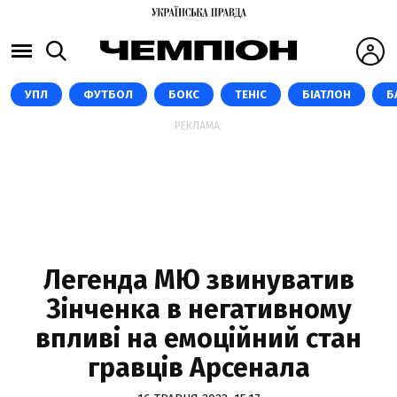
УПЛ
ФУТБОЛ
БОКС
ТЕНІС
БІАТЛОН
Б
РЕКЛАМА:
Легенда МЮ звинуватив
Зінченка в негативному
впливі на емоційний стан
гравців Арсенала