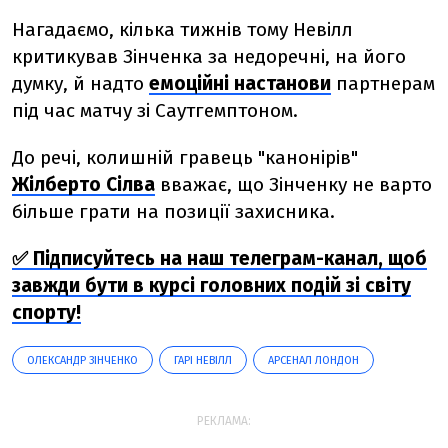
Нагадаємо, кілька тижнів тому Невілл
критикував Зінченка за недоречні, на його
думку, й надто
емоційні настанови
партнерам
під час матчу зі Саутгемптоном.
До речі, колишній гравець "канонірів"
Жілберто Сілва
вважає, що Зінченку не варто
більше грати на позиції захисника.
✅ Підписуйтесь на наш телеграм-канал, щоб
завжди бути в курсі головних подій зі світу
спорту!
ОЛЕКСАНДР ЗІНЧЕНКО
ГАРІ НЕВІЛЛ
АРСЕНАЛ ЛОНДОН
РЕКЛАМА: