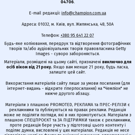
04706
.
E-mail редакції:
info@champion.com.ua
Адреса: 01032, м. Київ, вул. Жилянська, 48, 50А
Телефон:
+380 95 641 22 07
Будь-яке копіювання, передрук та відтворення фотографічних
творів та/або аудіовізуальних творів правовласника Getty
Images - суворо забороняється.
Матеріали, розміщені на цьому сайті, призначені
виключно для
осіб віком від 21 року.
Якщо вам менше 21 року, будь ласка,
залиште цей сайт.
Використання матеріалів сайту лише за умови посилання (для
інтернет-видань - відкрите гіперпосилання) на "Чемпіон" не
нижче другого абзацу.
Матеріали з плашкою PROMOTED, РЕКЛАМА та ПРЕС-РЕЛІЗИ є
рекламними та публікуються на правах реклами. Редакція
може не поділяти погляди, які в них промотуються. Матеріали з
плашкою СПЕЦПРОЄКТ та ЗА ПІДТРИМКИ також є рекламними,
проте редакція бере участь у підготовці цього контенту і
поділяє думки, висловлені у цих матеріалах. Редакція не несе