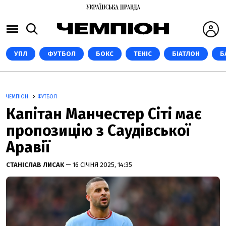
УПЛ
ФУТБОЛ
БОКС
ТЕНІС
БІАТЛОН
Б
ЧЕМПІОН
ФУТБОЛ
Капітан Манчестер Сіті має
пропозицію з Саудівської
Аравії
СТАНІСЛАВ ЛИСАК
— 16 СІЧНЯ 2025, 14:35