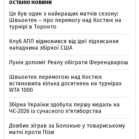
ОСТАННІ НОВИНИ
Це був один з найкращих матчів сезону:
Швьонтек – про перемогу над Костюк на
турнірі в Торонто
Клуб АПЛ відмовився від ідеї підписання
нападника збірної США
Лунін допоміг Реалу обіграти Ференцварош
Швьонтек перемогою над Костюк
встановила кілька досягнень на турнірах
WTA 1000
Збірна України здобула першу медаль на
ЧЄ-2026 із сучасного п'ятиборства
Довбик зіграв за Болонью у товариському
матчі проти Пізи