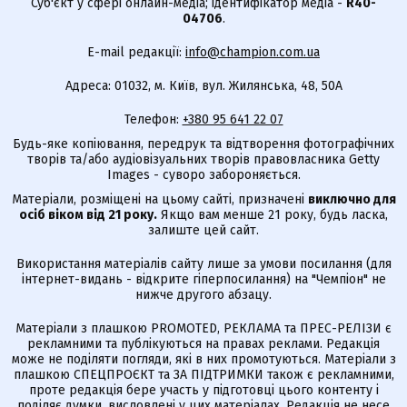
Суб'єкт у сфері онлайн-медіа; ідентифікатор медіа -
R40-
04706
.
E-mail редакції:
info@champion.com.ua
Адреса: 01032, м. Київ, вул. Жилянська, 48, 50А
Телефон:
+380 95 641 22 07
Будь-яке копіювання, передрук та відтворення фотографічних
творів та/або аудіовізуальних творів правовласника Getty
Images - суворо забороняється.
Матеріали, розміщені на цьому сайті, призначені
виключно для
осіб віком від 21 року.
Якщо вам менше 21 року, будь ласка,
залиште цей сайт.
Використання матеріалів сайту лише за умови посилання (для
інтернет-видань - відкрите гіперпосилання) на "Чемпіон" не
нижче другого абзацу.
Матеріали з плашкою PROMOTED, РЕКЛАМА та ПРЕС-РЕЛІЗИ є
рекламними та публікуються на правах реклами. Редакція
може не поділяти погляди, які в них промотуються. Матеріали з
плашкою СПЕЦПРОЄКТ та ЗА ПІДТРИМКИ також є рекламними,
проте редакція бере участь у підготовці цього контенту і
поділяє думки, висловлені у цих матеріалах. Редакція не несе