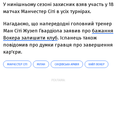
У нинішньому сезоні захисник взяв участь у 18
матчах Манчестер Сіті в усіх турнірах.
Нагадаємо, що напередодні головний тренер
Ман Сіті Жузеп Гвардіола заявив про
бажання
Вокера залишити клуб
. Іспанець також
повідомив про думки гравця про завершення
кар'єри.
МАНЧЕСТЕР СІТІ
МІЛАН
САУДІВСЬКА АРАВІЯ
КАЙЛ ВОКЕР
РЕКЛАМА: