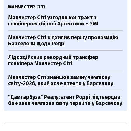
МАНЧЕСТЕР СІТІ
Манчестер Сіті узгодив контракт з
голкіпером збірної Аргентини – ЗМІ
Манчестер Сіті відхилив першу пропозицію
Барселони щодо Родрі
Лідс здійснив рекордний трансфер
голкіпера Манчестер Сіті
Манчестер Сіті знайшов заміну чемпіону
світу-2026, який хоче втекти у Барселону
"Дав гарбуза" Реалу: агент Родрі підтвердив
бажання чемпіона світу перейти у Барселону