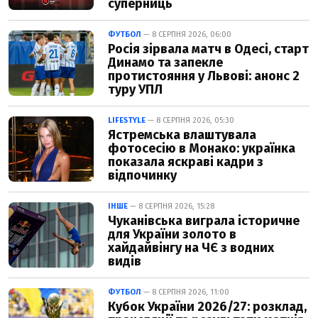
суперниць
ФУТБОЛ
— 8 СЕРПНЯ 2026, 06:00
Росія зірвала матч в Одесі, старт
Динамо та запекле
протистояння у Львові: анонс 2
туру УПЛ
LIFESTYLE
— 8 СЕРПНЯ 2026, 05:30
Ястремська влаштувала
фотосесію в Монако: українка
показала яскраві кадри з
відпочинку
ІНШЕ
— 8 СЕРПНЯ 2026, 15:28
Чуканівська виграла історичне
для України золото в
хайдайвінгу на ЧЄ з водних
видів
ФУТБОЛ
— 8 СЕРПНЯ 2026, 11:00
Кубок України 2026/27: розклад,