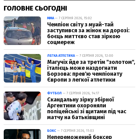
ГОЛОВНЕ СЬОГОДНІ
ММА
— 7 СЕРПНЯ 2026, 15:02
Чемпіон світу з муай-тай
заступився за жінок на дорозі:
боєць миттєво став зіркою
соцмереж
ЛЕГКА АТЛЕТИКА
— 7 СЕРПНЯ 2026, 12:00
Магучіх йде за третім "золотом",
італієць може наздогнати
Борзова: прев'ю чемпіонату
Європи з легкої атлетики
ФУТБОЛ
— 7 СЕРПНЯ 2026, 14:17
Скандальну зірку збірної
Аргентини охороняли
поліцейські зі щитами під час
матчу на батьківщині
БОКС
— 7 СЕРПНЯ 2026, 11:03
Непереможений боксер