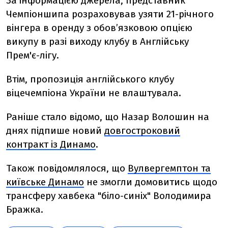
За інформацією джерела,
представник
Чемпіоншипа розраховував узяти 21-річного
вінгера в оренду з обов’язковою опцією
викупу в разі виходу клубу в Англійську
Прем'є-лігу.
Втім, пропозиція англійського клубу
віцечемпіона України не влаштувала.
Раніше стало відомо, що Назар Волошин на
днях підпише новий
довгостроковий
контракт із Динамо
.
Також повідомлялося, що
Вулвергемптон та
київське Динамо
не змогли домовитись щодо
трансферу хавбека "біло-синіх" Володимира
Бражка.