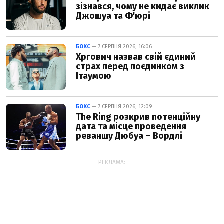
зізнався, чому не кидає виклик
Джошуа та Ф'юрі
БОКС
— 7 СЕРПНЯ 2026, 16:06
Хргович назвав свій єдиний
страх перед поєдинком з
Ітаумою
БОКС
— 7 СЕРПНЯ 2026, 12:09
The Ring розкрив потенційну
дата та місце проведення
реваншу Дюбуа – Вордлі
РЕКЛАМА: