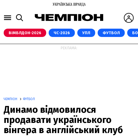
ВІМБЛДОН-2026
ЧС-2026
УПЛ
ФУТБОЛ
БО
РЕКЛАМА:
ЧЕМПІОН
ФУТБОЛ
Динамо відмовилося
продавати українського
вінгера в англійський клуб