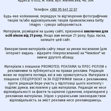
Адреса: 01032, м. Київ, вул. Жилянська, 48, 50А
Телефон:
+380 95 641 22 07
Будь-яке копіювання, передрук та відтворення фотографічних
творів та/або аудіовізуальних творів правовласника Getty
Images - суворо забороняється.
Матеріали, розміщені на цьому сайті, призначені
виключно для
осіб віком від 21 року.
Якщо вам менше 21 року, будь ласка,
залиште цей сайт.
Використання матеріалів сайту лише за умови посилання (для
інтернет-видань - відкрите гіперпосилання) на "Чемпіон" не
нижче другого абзацу.
Матеріали з плашкою PROMOTED, РЕКЛАМА та ПРЕС-РЕЛІЗИ є
рекламними та публікуються на правах реклами. Редакція
може не поділяти погляди, які в них промотуються. Матеріали з
плашкою СПЕЦПРОЄКТ та ЗА ПІДТРИМКИ також є рекламними,
проте редакція бере участь у підготовці цього контенту і
поділяє думки, висловлені у цих матеріалах. Редакція не несе
відповідальності за факти та оціночні судження, оприлюднені у
рекламних матеріалах. Згідно з українським законодавством
відповідальність за зміст реклами несе рекламодавець.