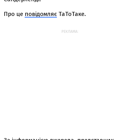
Про це
повідомляє
ТаТоТаке.
РЕКЛАМА: