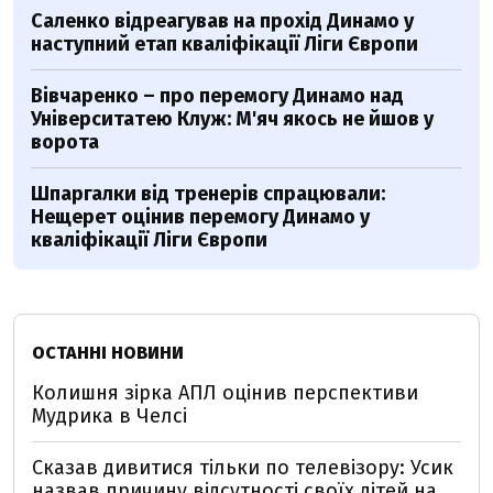
Саленко відреагував на прохід Динамо у
наступний етап кваліфікації Ліги Європи
Вівчаренко – про перемогу Динамо над
Університатею Клуж: М'яч якось не йшов у
ворота
Шпаргалки від тренерів спрацювали:
Нещерет оцінив перемогу Динамо у
кваліфікації Ліги Європи
ОСТАННІ НОВИНИ
Колишня зірка АПЛ оцінив перспективи
Мудрика в Челсі
Сказав дивитися тільки по телевізору: Усик
назвав причину відсутності своїх дітей на