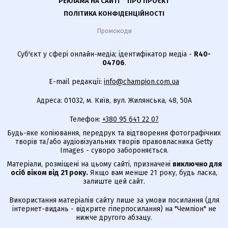
РЕКЛАМА НА САЙТІ
ПРО ПРОЄКТ
ПОЛІТИКА КОНФІДЕНЦІЙНОСТІ
Промокоди
Суб'єкт у сфері онлайн-медіа; ідентифікатор медіа -
R40-
04706
.
E-mail редакції:
info@champion.com.ua
Адреса: 01032, м. Київ, вул. Жилянська, 48, 50А
Телефон:
+380 95 641 22 07
Будь-яке копіювання, передрук та відтворення фотографічних
творів та/або аудіовізуальних творів правовласника Getty
Images - суворо забороняється.
Матеріали, розміщені на цьому сайті, призначені
виключно для
осіб віком від 21 року.
Якщо вам менше 21 року, будь ласка,
залиште цей сайт.
Використання матеріалів сайту лише за умови посилання (для
інтернет-видань - відкрите гіперпосилання) на "Чемпіон" не
нижче другого абзацу.