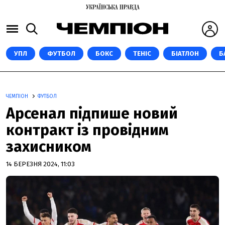
УПЛ
ФУТБОЛ
БОКС
ТЕНІС
БІАТЛОН
Б
ЧЕМПІОН
ФУТБОЛ
Арсенал підпише новий
контракт із провідним
захисником
14 БЕРЕЗНЯ 2024, 11:03