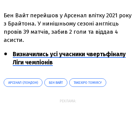
Бен Вайт перейшов у Арсенал влітку 2021 року
з Брайтона. У нинішньому сезоні англієць
провів 39 матчів, забив 2 голи та віддав 4
асисти.
Визначились усі учасники чвертьфіналу
Ліги чемпіонів
АРСЕНАЛ (ЛОНДОН)
БЕН ВАЙТ
ТАКЕХІРО ТОМІЯСУ
РЕКЛАМА: