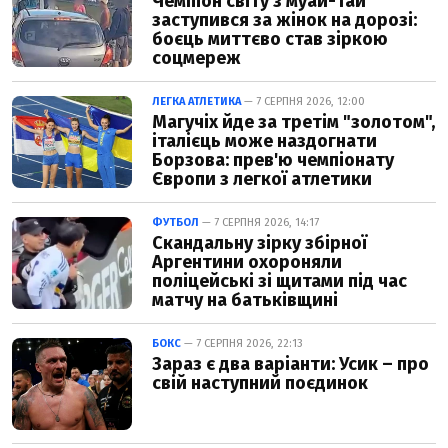
Чемпіон світу з муай-тай
заступився за жінок на дорозі:
боєць миттєво став зіркою
соцмереж
ЛЕГКА АТЛЕТИКА
— 7 СЕРПНЯ 2026, 12:00
Магучіх йде за третім "золотом",
італієць може наздогнати
Борзова: прев'ю чемпіонату
Європи з легкої атлетики
ФУТБОЛ
— 7 СЕРПНЯ 2026, 14:17
Скандальну зірку збірної
Аргентини охороняли
поліцейські зі щитами під час
матчу на батьківщині
БОКС
— 7 СЕРПНЯ 2026, 22:13
Зараз є два варіанти: Усик – про
свій наступний поєдинок