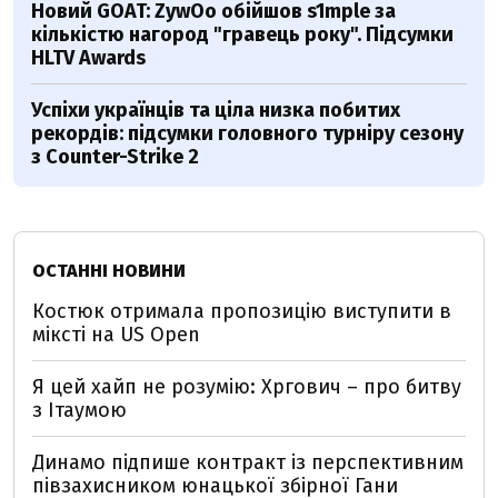
Новий GOAT: ZywOo обійшов s1mple за
кількістю нагород "гравець року". Підсумки
HLTV Awards
Успіхи українців та ціла низка побитих
рекордів: підсумки головного турніру сезону
з Counter-Strike 2
ОСТАННІ НОВИНИ
Костюк отримала пропозицію виступити в
міксті на US Open
Я цей хайп не розумію: Хргович – про битву
з Ітаумою
Динамо підпише контракт із перспективним
півзахисником юнацької збірної Гани