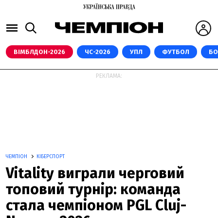
ВІМБЛДОН-2026
ЧС-2026
УПЛ
ФУТБОЛ
БО
РЕКЛАМА:
ЧЕМПІОН
КІБЕРСПОРТ
Vitality виграли черговий
топовий турнір: команда
стала чемпіоном PGL Cluj-