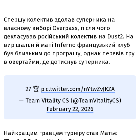
Спершу колектив здолав суперника на
власному виборі Overpass, після чого
декласував російський колектив на Dust2. На
вирішальній мапі Inferno французький клуб
був близьким до програшу, однак перевів гру
в овертайми, де дотиснув суперника.
27 🏆
pic.twitter.com/nYtwZvJKZA
— Team Vitality CS (@TeamVitalityCS)
February 22, 2026
Найкращим гравцем турніру став Матьє