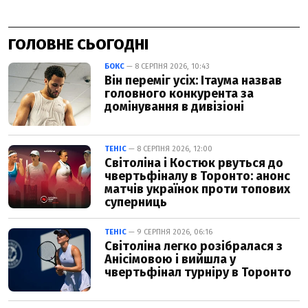
ГОЛОВНЕ СЬОГОДНІ
БОКС
— 8 СЕРПНЯ 2026, 10:43
Він переміг усіх: Ітаума назвав
головного конкурента за
домінування в дивізіоні
ТЕНІС
— 8 СЕРПНЯ 2026, 12:00
Світоліна і Костюк рвуться до
чвертьфіналу в Торонто: анонс
матчів українок проти топових
суперниць
ТЕНІС
— 9 СЕРПНЯ 2026, 06:16
Світоліна легко розібралася з
Анісімовою і вийшла у
чвертьфінал турніру в Торонто