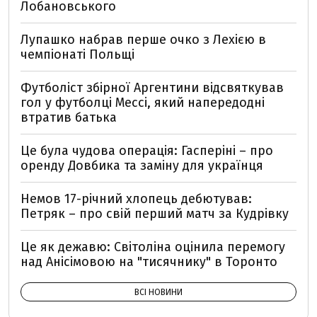
Лобановського
Лупашко набрав перше очко з Лехією в
чемпіонаті Польщі
Футболіст збірної Аргентини відсвяткував
гол у футболці Мессі, який напередодні
втратив батька
Це була чудова операція: Гасперіні – про
оренду Довбика та заміну для українця
Немов 17-річний хлопець дебютував:
Петряк – про свій перший матч за Кудрівку
Це як дежавю: Світоліна оцінила перемогу
над Анісімовою на "тисячнику" в Торонто
ВСІ НОВИНИ