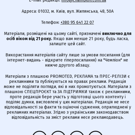
E-mail редакції:
info@champion.com.ua
Адреса: 01032, м. Київ, вул. Жилянська, 48, 50А
Телефон:
+380 95 641 22 07
Матеріали, розміщені на цьому сайті, призначені
виключно для
осіб віком від 21 року.
Якщо вам менше 21 року, будь ласка,
залиште цей сайт.
Використання матеріалів сайту лише за умови посилання (для
інтернет-видань - відкрите гіперпосилання) на "Чемпіон" не
нижче другого абзацу.
Матеріали з плашкою PROMOTED, РЕКЛАМА та ПРЕС-РЕЛІЗИ є
рекламними та публікуються на правах реклами. Редакція
може не поділяти погляди, які в них промотуються. Матеріали з
плашкою СПЕЦПРОЄКТ та ЗА ПІДТРИМКИ також є рекламними,
проте редакція бере участь у підготовці цього контенту і
поділяє думки, висловлені у цих матеріалах. Редакція не несе
відповідальності за факти та оціночні судження, оприлюднені у
рекламних матеріалах. Згідно з українським законодавством
відповідальність за зміст реклами несе рекламодавець.