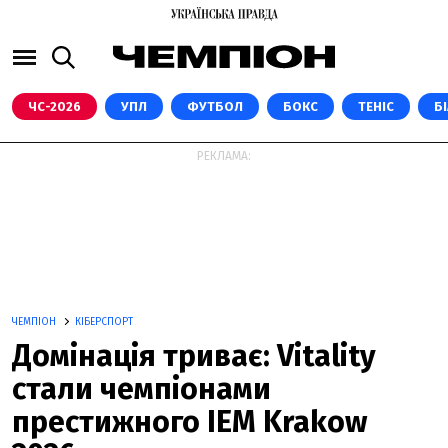
ЧС-2026
УПЛ
ФУТБОЛ
БОКС
ТЕНІС
Б
РЕКЛАМА:
ЧЕМПІОН
КІБЕРСПОРТ
Домінація триває: Vitality
стали чемпіонами
престижного IEM Krakow