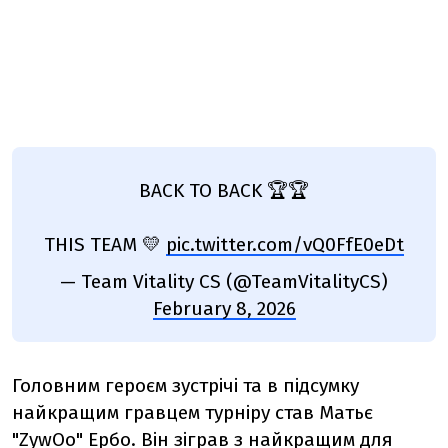
BACK TO BACK 🏆🏆
THIS TEAM 💛
pic.twitter.com/vQ0FfE0eDt
— Team Vitality CS (@TeamVitalityCS)
February 8, 2026
Головним героєм зустрічі та в підсумку
найкращим гравцем турніру став
Матьє
"ZywOo" Ербо. Він зіграв з найкращим для