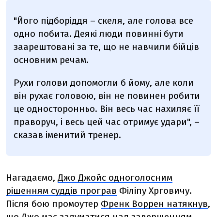
"
Його підборіддя
– скеля, але голова все
одно побита.
Деякі люди повинні бути
заарештовані за те, що не навчили бійців
основним речам.
Рухи голови допомогли б йому, але коли
він рухає головою, він не повинен робити
це односторонньо. Він весь час нахиляє її
праворуч, і весь цей час отримує удари",
–
сказав іменитий тренер.
Нагадаємо,
Джо Джойс одноголосним
рішенням суддів програв
Філіпу Хрговичу.
Після бою промоутер
Френк Воррен натякнув
,
що Джо має задуматися над завершенням