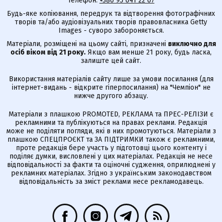
Телефон:
+380 95 641 22 07
Будь-яке копіювання, передрук та відтворення фотографічних
творів та/або аудіовізуальних творів правовласника Getty
Images - суворо забороняється.
Матеріали, розміщені на цьому сайті, призначені
виключно для
осіб віком від 21 року.
Якщо вам менше 21 року, будь ласка,
залиште цей сайт.
Використання матеріалів сайту лише за умови посилання (для
інтернет-видань - відкрите гіперпосилання) на "Чемпіон" не
нижче другого абзацу.
Матеріали з плашкою PROMOTED, РЕКЛАМА та ПРЕС-РЕЛІЗИ є
рекламними та публікуються на правах реклами. Редакція
може не поділяти погляди, які в них промотуються. Матеріали з
плашкою СПЕЦПРОЄКТ та ЗА ПІДТРИМКИ також є рекламними,
проте редакція бере участь у підготовці цього контенту і
поділяє думки, висловлені у цих матеріалах. Редакція не несе
відповідальності за факти та оціночні судження, оприлюднені у
рекламних матеріалах. Згідно з українським законодавством
відповідальність за зміст реклами несе рекламодавець.