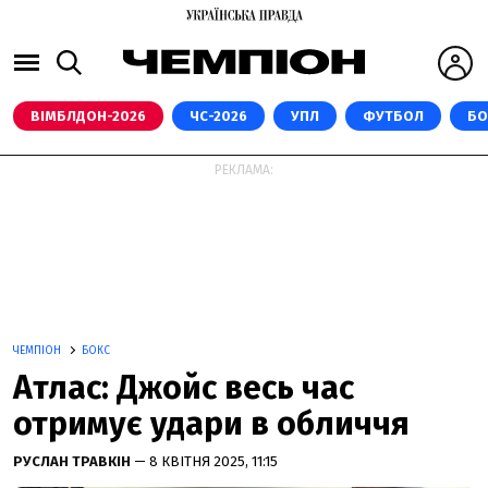
ВІМБЛДОН-2026
ЧС-2026
УПЛ
ФУТБОЛ
БО
РЕКЛАМА:
ЧЕМПІОН
БОКС
Атлас: Джойс весь час
отримує удари в обличчя
РУСЛАН ТРАВКІН
— 8 КВІТНЯ 2025, 11:15