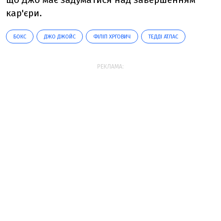
кар'єри.
БОКС
ДЖО ДЖОЙС
ФІЛІП ХРГОВИЧ
ТЕДДІ АТЛАС
РЕКЛАМА: