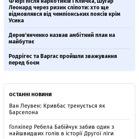
Ф'юрі після наркотиків і Кличка, Шугар
Леонард через ризик сліпоти: хто ще
відмовлявся від чемпіонських поясів крім
Усика
Дерев'янченко назвав амбітний план на
майбутнє
Родрігес та Варгас пройшли зважування
перед боєм
ОСТАННІ НОВИНИ
Ван Леувен: Кривбас тренується як
Барселона
Голкіпер Ребела Бабійчук забив один з
найшвидших голів в історії Другої ліги