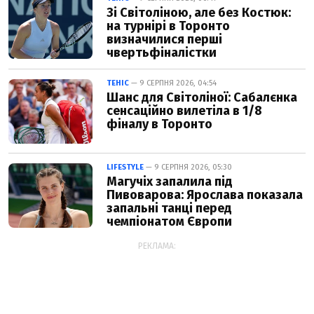
Зі Світоліною, але без Костюк:
на турнірі в Торонто
визначилися перші
чвертьфіналістки
ТЕНІС
— 9 СЕРПНЯ 2026, 04:54
Шанс для Світоліної: Сабалєнка
сенсаційно вилетіла в 1/8
фіналу в Торонто
LIFESTYLE
— 9 СЕРПНЯ 2026, 05:30
Магучіх запалила під
Пивоварова: Ярослава показала
запальні танці перед
чемпіонатом Європи
РЕКЛАМА: