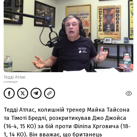
Тедді Атлас
СКРИНШОТ
Тедді Атлас, колишній тренер Майка Тайсона
та Тімоті Бредлі, розкритикував Джо Джойса
(16-4, 15 КО) за бій проти Філіпа Хрговича (18-
1, 14 КО). Він вважає, що британець