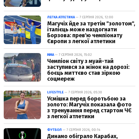
ЛЕГКА АТЛЕТИКА
— 7 СЕРПНЯ 2026, 12:00
Магучіх йде за третім "золотом",
італієць може наздогнати
Борзова: прев'ю чемпіонату
Європи з легкої атлетики
ММА
— 7 СЕРПНЯ 2026, 15:02
Чемпіон світу з муай-тай
заступився за жінок на дорозі:
боєць миттєво став зіркою
соцмереж
LIFESTYLE
— 7 СЕРПНЯ 2026, 05:30
Усмішка перед боротьбою за
золото: Магучіх показала фото
з тренування перед стартом ЧЄ
з легкої атлетики
ФУТБОЛ
— 7 СЕРПНЯ 2026, 00:14
Динамо обіграло Карабах,