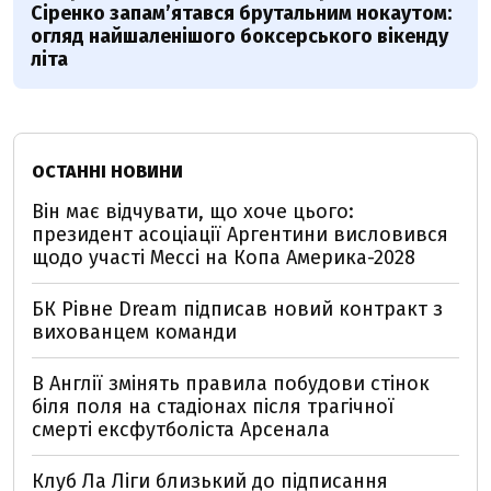
Сіренко запам’ятався брутальним нокаутом:
огляд найшаленішого боксерського вікенду
літа
ОСТАННІ НОВИНИ
Він має відчувати, що хоче цього:
президент асоціації Аргентини висловився
щодо участі Мессі на Копа Америка-2028
БК Рівне Dream підписав новий контракт з
вихованцем команди
В Англії змінять правила побудови стінок
біля поля на стадіонах після трагічної
смерті ексфутболіста Арсенала
Клуб Ла Ліги близький до підписання