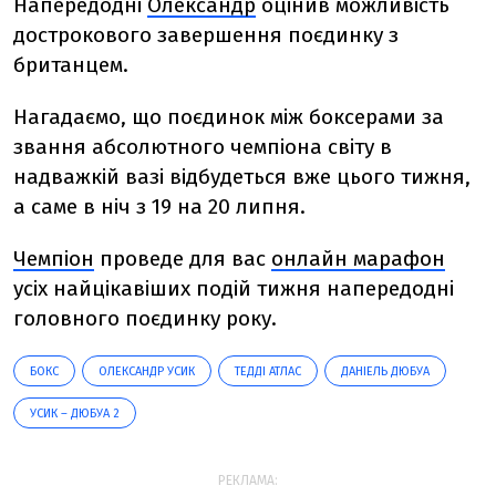
Напередодні
Олександр
оцінив можливість
дострокового завершення поєдинку з
британцем.
Нагадаємо, що поєдинок між боксерами за
звання абсолютного чемпіона світу в
надважкій вазі відбудеться вже цього тижня,
а саме в ніч з 19 на 20 липня.
Чемпіон
проведе для вас
онлайн марафон
усіх найцікавіших подій тижня напередодні
головного поєдинку року.
БОКС
ОЛЕКСАНДР УСИК
ТЕДДІ АТЛАС
ДАНІЕЛЬ ДЮБУА
УСИК – ДЮБУА 2
РЕКЛАМА: