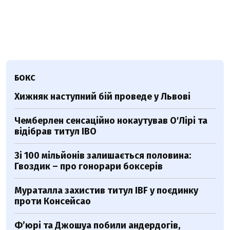
БОКС
Хижняк наступний бій проведе у Львові
Чемберлен сенсаційно нокаутував О'Лірі та
відібрав титул IBO
Зі 100 мільйонів залишається половина:
Гвоздик – про гонорари боксерів
Мураталла захистив титул IBF у поєдинку
проти Консейсао
Ф’юрі та Джошуа побили андердогів,