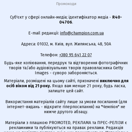
Промокоди
Суб'єкт у сфері онлайн-медіа; ідентифікатор медіа -
R40-
04706
.
E-mail редакції:
info@champion.com.ua
Адреса: 01032, м. Київ, вул. Жилянська, 48, 50А
Телефон:
+380 95 641 22 07
Будь-яке копіювання, передрук та відтворення фотографічних
творів та/або аудіовізуальних творів правовласника Getty
Images - суворо забороняється.
Матеріали, розміщені на цьому сайті, призначені
виключно для
осіб віком від 21 року.
Якщо вам менше 21 року, будь ласка,
залиште цей сайт.
Використання матеріалів сайту лише за умови посилання (для
інтернет-видань - відкрите гіперпосилання) на "Чемпіон" не
нижче другого абзацу.
Матеріали з плашкою PROMOTED, РЕКЛАМА та ПРЕС-РЕЛІЗИ є
рекламними та публікуються на правах реклами. Редакція