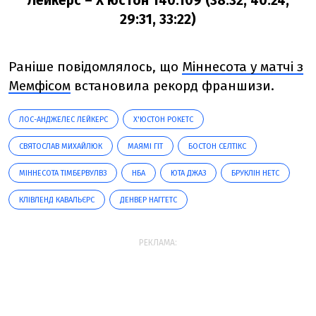
Лейкерс – Х'юстон 140:109 (38:32, 40:24,
29:31, 33:22)
Раніше повідомлялось, що
Міннесота у матчі з
Мемфісом
встановила рекорд франшизи.
ЛОС-АНДЖЕЛЕС ЛЕЙКЕРС
Х'ЮСТОН РОКЕТС
СВЯТОСЛАВ МИХАЙЛЮК
МАЯМІ ГІТ
БОСТОН СЕЛТІКС
МІННЕСОТА ТІМБЕРВУЛВЗ
НБА
ЮТА ДЖАЗ
БРУКЛІН НЕТС
КЛІВЛЕНД КАВАЛЬЄРС
ДЕНВЕР НАГГЕТС
РЕКЛАМА: