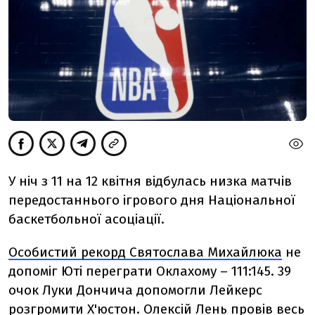
У ніч з 11 на 12 квітня відбулась низка матчів
передостаннього ігрового дня Національної
баскетбольної асоціації.
Особистий рекорд Святослава Михайлюка
не
допоміг Юті переграти Оклахому – 111:145. 39
очок Луки Дончича допомогли Лейкерс
розгромити Х'юстон. Олексій Лень провів весь