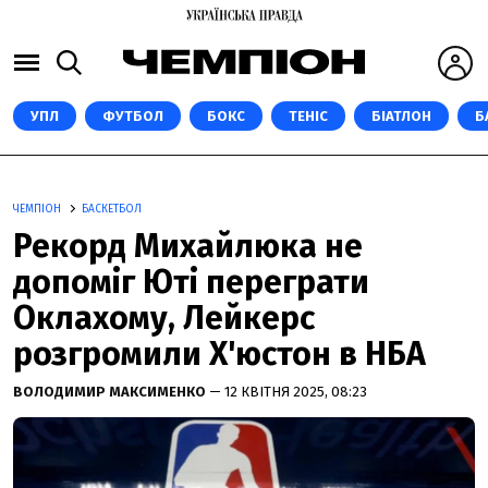
УПЛ
ФУТБОЛ
БОКС
ТЕНІС
БІАТЛОН
Б
ЧЕМПІОН
БАСКЕТБОЛ
Рекорд Михайлюка не
допоміг Юті переграти
Оклахому, Лейкерс
розгромили Х'юстон в НБА
ВОЛОДИМИР МАКСИМЕНКО
— 12 КВІТНЯ 2025, 08:23