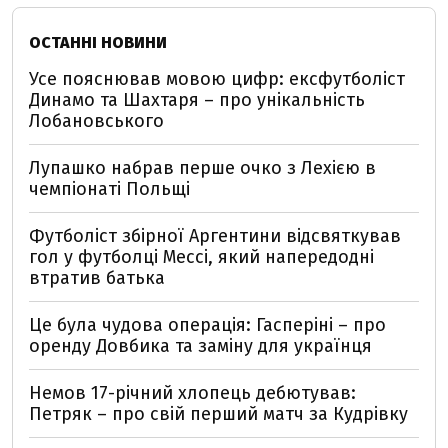
ОСТАННІ НОВИНИ
Усе пояснював мовою цифр: ексфутболіст
Динамо та Шахтаря – про унікальність
Лобановського
Лупашко набрав перше очко з Лехією в
чемпіонаті Польщі
Футболіст збірної Аргентини відсвяткував
гол у футболці Мессі, який напередодні
втратив батька
Це була чудова операція: Гасперіні – про
оренду Довбика та заміну для українця
Немов 17-річний хлопець дебютував:
Петряк – про свій перший матч за Кудрівку