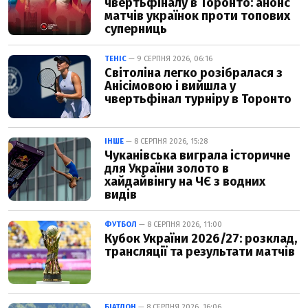
чвертьфіналу в Торонто: анонс
матчів українок проти топових
суперниць
ТЕНІС
— 9 СЕРПНЯ 2026, 06:16
Світоліна легко розібралася з
Анісімовою і вийшла у
чвертьфінал турніру в Торонто
ІНШЕ
— 8 СЕРПНЯ 2026, 15:28
Чуканівська виграла історичне
для України золото в
хайдайвінгу на ЧЄ з водних
видів
ФУТБОЛ
— 8 СЕРПНЯ 2026, 11:00
Кубок України 2026/27: розклад,
трансляції та результати матчів
БІАТЛОН
— 8 СЕРПНЯ 2026, 16:06